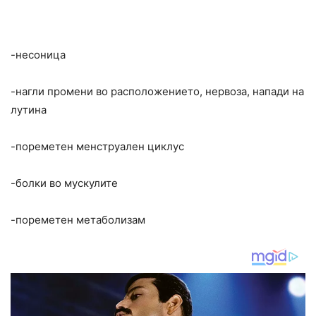
-несоница
-нагли промени во расположението, нервоза, напади на
лутина
-пореметен менструален циклус
-болки во мускулите
-пореметен метаболизам