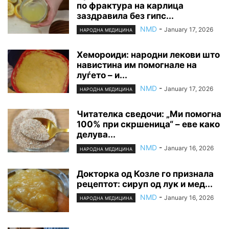
по фрактура на карлица
заздравила без гипс...
NMD
-
January 17, 2026
НАРОДНА МЕДИЦИНА
Хемороиди: народни лекови што
навистина им помогнале на
луѓето – и...
NMD
-
January 17, 2026
НАРОДНА МЕДИЦИНА
Читателка сведочи: „Ми помогна
100% при скршеница“ – еве како
делува...
NMD
-
January 16, 2026
НАРОДНА МЕДИЦИНА
Докторка од Козле го признала
рецептот: сируп од лук и мед...
NMD
-
January 16, 2026
НАРОДНА МЕДИЦИНА