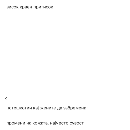
-висок крвен притисок
<
-потешкотии кај жените да забременат
-промени на кожата, најчесто сувост