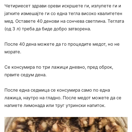
Четириесет здрави ореви искршете ги, излупете ги и
јатките измешајте ги со една тегла високо квалитетен
мед. Оставете 40 денови на сончева светлина. Теглата
(од 3 л) треба да биде добро затворена.
После 40 дена можете да го процедите медот, но не
морате.
Се консумира по три лажици дневно, пред оброк,
првите седум дена.
После една седмица се консумира само по една
лажица, наутро на гладно. После медот можете да се
напиете лимонада или труг утрински напиток.