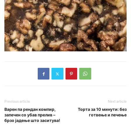
Previous article
Next article
Варен па рендан компир,
Торта за 10 минути: без
запечен со убав прелив –
готвење и печење
брзо јадење што заситува!