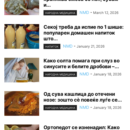
и...
NMD
-
March 12, 2026
НАРОДНА МЕДИЦИНА
Секој треба да испие по 1 шише:
популарен домашен напиток
што...
NMD
-
January 21, 2026
НАПИТОК
Како солта помага при слуз во
синусите и белите дробови –...
NMD
-
January 18, 2026
НАРОДНА МЕДИЦИНА
Од сува кашлица до отечени
нозе: зошто сè повеќе луѓе се...
NMD
-
January 18, 2026
НАРОДНА МЕДИЦИНА
Ортопедот се изненадил: Како