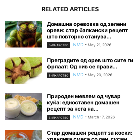
RELATED ARTICLES
Домашна оревовка од зелени
ореви: стар балкански рецепт
што повторно станува...
NMD
-
May 21, 2026
БИЛКАРСТВО
Преградите од орев што сите ги
фрлаат: Од нив се прави...
NMD
-
May 20, 2026
БИЛКАРСТВО
Природен мевлем од чувар
куќа: едноставен домашен
рецепт за нега на...
NMD
-
March 17, 2026
БИЛКАРСТВО
Стар домашен рецепт за коски:
хранлива смеса со лен, сусам