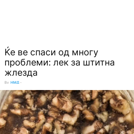
Ќе ве спаси од многу
проблеми: лек за штитна
жлезда
By
НМД
-