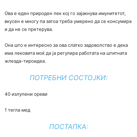
Ова е еден природен лек кој го зајакнува имунитетот,
вкусен е многу па затоа треба умерено да се консумира
и да не се претерува.
Она што е интересно за ова слатко задоволство е дека
има лековита моќ да ја регулира работата на штитната
жлезда-тироидеа.
ПОТРЕБНИ СОСТОЈКИ:
40 излупени ореви
1 тегла мед
ПОСТАПКА: