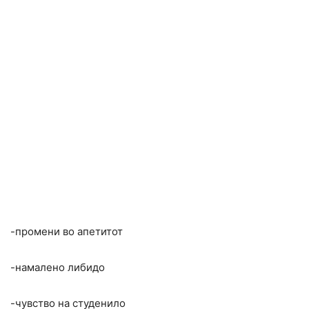
-промени во апетитот
-намалено либидо
-чувство на студенило