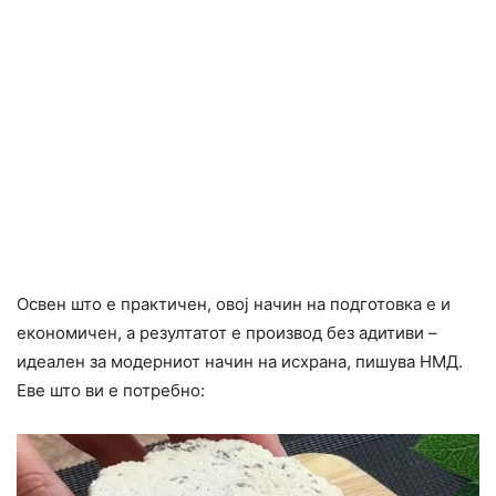
Освен што е практичен, овој начин на подготовка е и
економичен, а резултатот е производ без адитиви –
идеален за модерниот начин на исхрана, пишува НМД.
Еве што ви е потребно: