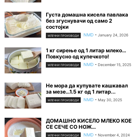
Густа домашна кисела павлака
без згуснувачи од само 2
состојки
NMD
-
January 24, 2026
МЛЕЧНИ ПРОИЗВОДИ
1 кг сирење од 1 литар млеко…
Повкусно од купечкото!
NMD
-
December 15, 2025
МЛЕЧНИ ПРОИЗВОДИ
Не мора да купувате кашкавал
за мезе…1.5 кг од 1 литар...
NMD
-
May 30, 2025
МЛЕЧНИ ПРОИЗВОДИ
ДОМАШНО КИСЕЛО МЛЕКО КОЕ
СЕ СЕЧЕ СО НОЖ…
NMD
-
November 4, 2024
МЛЕЧНИ ПРОИЗВОДИ