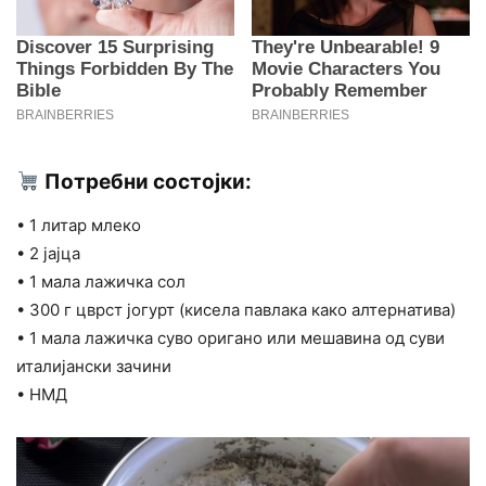
Потребни состојки:
• 1 литар млеко
• 2 јајца
• 1 мала лажичка сол
• 300 г цврст јогурт (кисела павлака како алтернатива)
• 1 мала лажичка суво оригано или мешавина од суви
италијански зачини
• НМД