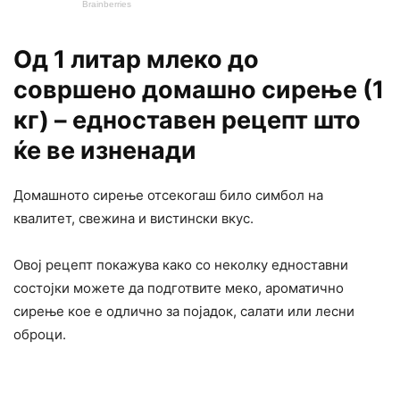
Од 1 литар млеко до
совршено домашно сирење (1
кг) – едноставен рецепт што
ќе ве изненади
Домашното сирење отсекогаш било симбол на
квалитет, свежина и вистински вкус.
Овој рецепт покажува како со неколку едноставни
состојки можете да подготвите меко, ароматично
сирење кое е одлично за појадок, салати или лесни
оброци.