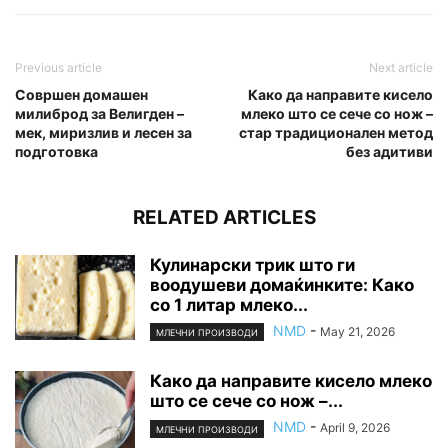
Previous article
Next article
Совршен домашен
Како да направите кисело
милиброд за Велигден –
млеко што се сече со нож –
мек, миризлив и лесен за
стар традиционален метод
подготовка
без адитиви
RELATED ARTICLES
Кулинарски трик што ги
воодушеви домаќинките: Како
со 1 литар млеко...
NMD
-
May 21, 2026
МЛЕЧНИ ПРОИЗВОДИ
Како да направите кисело млеко
што се сече со нож –...
NMD
-
April 9, 2026
МЛЕЧНИ ПРОИЗВОДИ