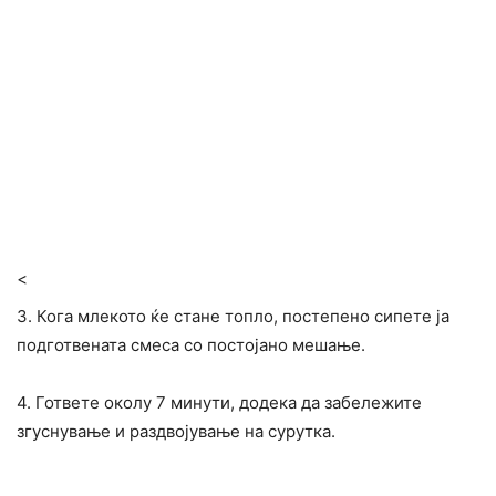
<
3. Кога млекото ќе стане топло, постепено сипете ја
подготвената смеса со постојано мешање.
4. Гответе околу 7 минути, додека да забележите
згуснување и раздвојување на сурутка.