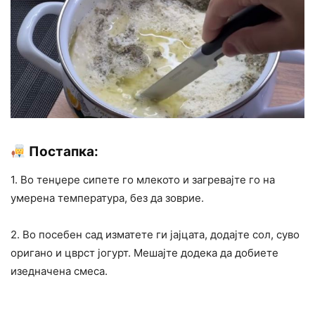
Постапка:
1. Во тенџере сипете го млекото и загревајте го на
умерена температура, без да зоврие.
2. Во посебен сад изматете ги јајцата, додајте сол, суво
оригано и цврст јогурт. Мешајте додека да добиете
изедначена смеса.