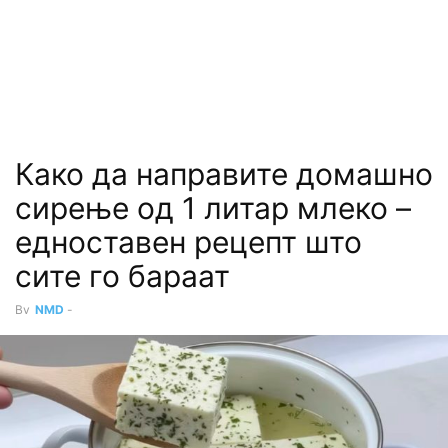
Како да направите домашно
сирење од 1 литар млеко –
едноставен рецепт што
сите го бараат
By
NMD
-