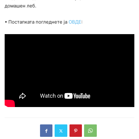
домашен леб.
• Постапката погледнете ја
ОВДЕ
: