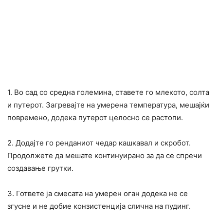
1. Во сад со средна големина, ставете го млекото, солта
и путерот. Загревајте на умерена температура, мешајќи
повремено, додека путерот целосно се растопи.
2. Додајте го ренданиот чедар кашкавал и скробот.
Продолжете да мешате континуирано за да се спречи
создавање грутки.
3. Гответе ја смесата на умерен оган додека не се
згусне и не добие конзистенција слична на пудинг.