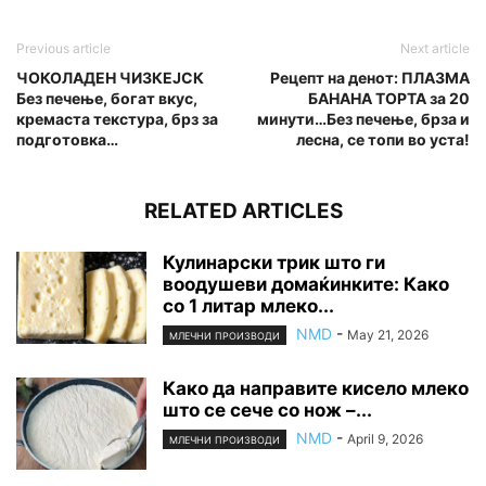
Previous article
Next article
ЧОКОЛАДЕН ЧИЗКЕЈСК
Рецепт на денот: ПЛАЗМА
Без печење, богат вкус,
БАНАНА ТОРТА за 20
кремаста текстура, брз за
минути…Без печење, брза и
подготовка…
лесна, се топи во уста!
RELATED ARTICLES
Кулинарски трик што ги
воодушеви домаќинките: Како
со 1 литар млеко...
NMD
-
May 21, 2026
МЛЕЧНИ ПРОИЗВОДИ
Како да направите кисело млеко
што се сече со нож –...
NMD
-
April 9, 2026
МЛЕЧНИ ПРОИЗВОДИ