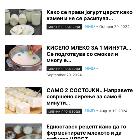
Како се прави јогурт цврст како
камен и не се расипува...
NMD
-
October 29, 2024
МЛЕЧНИ ПРОИЗВОДИ
КИСЕЛО МЛЕКО ЗА 1 МИНУТА…
Се подготвува со смокви и
многу е...
NMD
-
МЛЕЧНИ ПРОИЗВОДИ
September 29, 2024
САМО 2 СОСТОЈКИ…Направете
совршено сирење за само 6
минути…
NMD
-
August 12, 2024
МЛЕЧНИ ПРОИЗВОДИ
Едноставен рецепт како да го
ферментирате млекото и да
добиете ЦВРСТ...