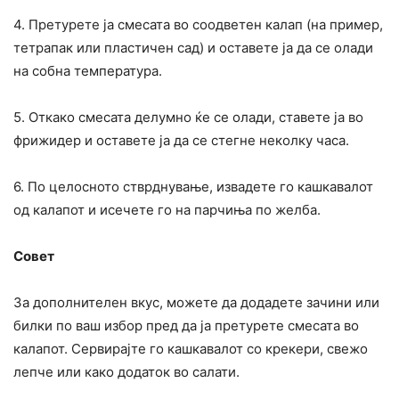
4. Претурете ја смесата во соодветен калап (на пример,
тетрапак или пластичен сад) и оставете ја да се олади
на собна температура.
5. Откако смесата делумно ќе се олади, ставете ја во
фрижидер и оставете ја да се стегне неколку часа.
6. По целосното стврднување, извадете го кашкавалот
од калапот и исечете го на парчиња по желба.
Совет
За дополнителен вкус, можете да додадете зачини или
билки по ваш избор пред да ја претурете смесата во
калапот. Сервирајте го кашкавалот со крекери, свежо
лепче или како додаток во салати.