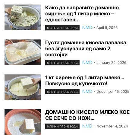
Како да направите домашно
сирење од 1 литар млеко –
едноставен...
NMD
-
April 9, 2026
МЛЕЧНИ ПРОИЗВОДИ
Густа домашна кисела павлака
без згуснувачи од само 2
состојки
NMD
-
January 24, 2026
МЛЕЧНИ ПРОИЗВОДИ
1 кг сирење од 1 литар млеко…
Повкусно од купечкото!
NMD
-
December 15, 2025
МЛЕЧНИ ПРОИЗВОДИ
ДОМАШНО КИСЕЛО МЛЕКО КОЕ
СЕ СЕЧЕ СО НОЖ…
NMD
-
November 4, 2024
МЛЕЧНИ ПРОИЗВОДИ