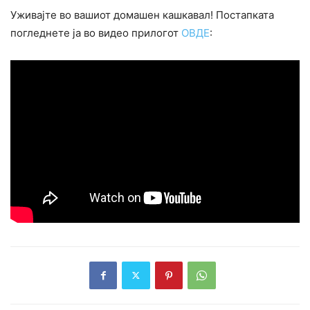
Уживајте во вашиот домашен кашкавал! Постапката
погледнете ја во видео прилогот
ОВДЕ
: