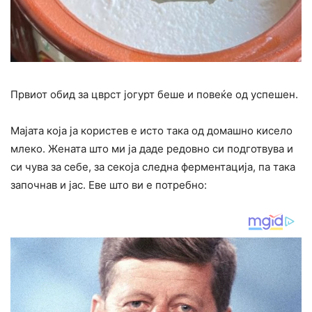
Првиот обид за цврст јогурт беше и повеќе од успешен.
Мајата која ја користев е исто така од домашно кисело
млеко. Жената што ми ја даде редовно си подготвува и
си чува за себе, за секоја следна ферментација, па така
започнав и јас. Еве што ви е потребно: