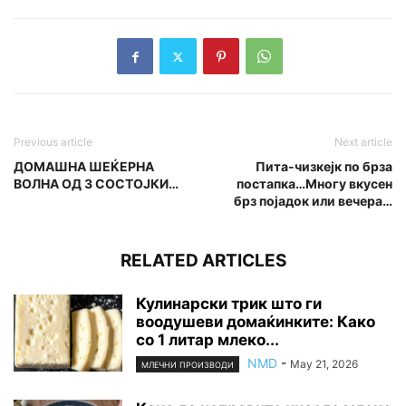
Previous article
Next article
ДОМАШНА ШЕЌЕРНА
Пита-чизкејк по брза
ВОЛНА ОД 3 СОСТОЈКИ…
постапка…Многу вкусен
брз појадок или вечера…
RELATED ARTICLES
Кулинарски трик што ги
воодушеви домаќинките: Како
со 1 литар млеко...
NMD
-
May 21, 2026
МЛЕЧНИ ПРОИЗВОДИ