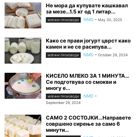
Не мора да купувате кашкавал
за мезе…1.5 кг од 1 литар...
NMD
-
May 30, 2025
МЛЕЧНИ ПРОИЗВОДИ
Како се прави јогурт цврст како
камен и не се расипува...
NMD
-
October 29, 2024
МЛЕЧНИ ПРОИЗВОДИ
КИСЕЛО МЛЕКО ЗА 1 МИНУТА…
Се подготвува со смокви и
многу е...
NMD
-
МЛЕЧНИ ПРОИЗВОДИ
September 29, 2024
САМО 2 СОСТОЈКИ…Направете
совршено сирење за само 6
минути…