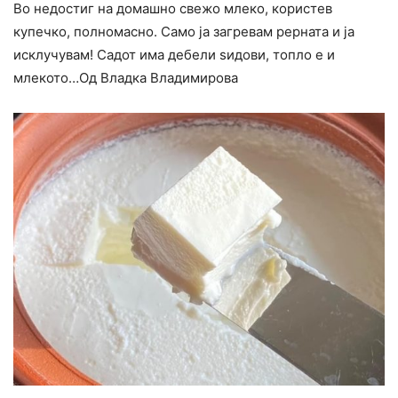
Во недостиг на домашно свежо млеко, користев
купечко, полномасно. Само ја загревам рерната и ја
исклучувам! Садот има дебели ѕидови, топло е и
млекото…Од Владка Владимирова