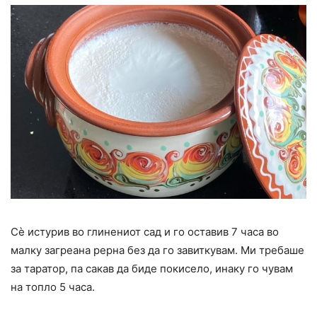
Сѐ истурив во глинениот сад и го оставив 7 часа во
малку загреана рерна без да го завиткувам. Ми требаше
за таратор, па сакав да биде покисело, инаку го чувам
на топло 5 часа.