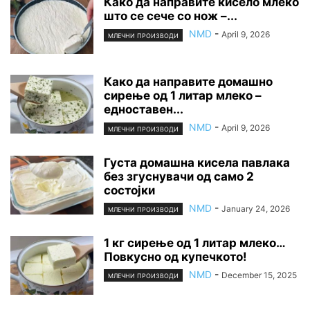
Како да направите кисело млеко
што се сече со нож –...
NMD
-
April 9, 2026
МЛЕЧНИ ПРОИЗВОДИ
Како да направите домашно
сирење од 1 литар млеко –
едноставен...
NMD
-
April 9, 2026
МЛЕЧНИ ПРОИЗВОДИ
Густа домашна кисела павлака
без згуснувачи од само 2
состојки
NMD
-
January 24, 2026
МЛЕЧНИ ПРОИЗВОДИ
1 кг сирење од 1 литар млеко…
Повкусно од купечкото!
NMD
-
December 15, 2025
МЛЕЧНИ ПРОИЗВОДИ