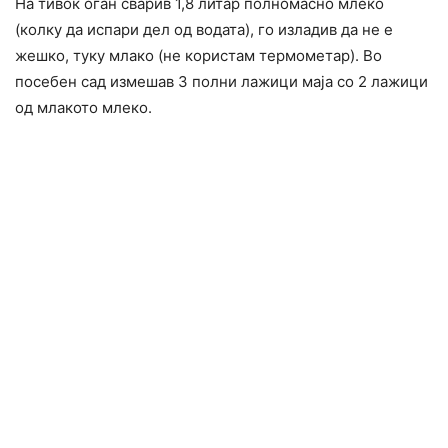
На тивок оган сварив 1,8 литар полномасно млеко
(колку да испари дел од водата), го изладив да не е
жешко, туку млако (не користам термометар). Во
посебен сад измешав 3 полни лажици маја со 2 лажици
од млакото млеко.