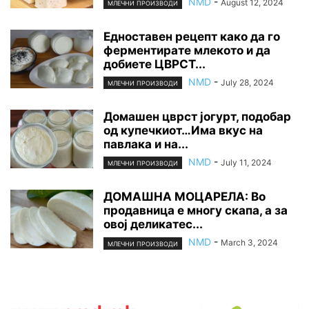
NMD
-
August 12, 2024
МЛЕЧНИ ПРОИЗВОДИ
Едноставен рецепт како да го
ферментирате млекото и да
добиете ЦВРСТ...
NMD
-
July 28, 2024
МЛЕЧНИ ПРОИЗВОДИ
Домашен цврст јогурт, подобар
од купечкиот…Има вкус на
павлака и на...
NMD
-
July 11, 2024
МЛЕЧНИ ПРОИЗВОДИ
ДОМАШНА МОЦАРЕЛА: Во
продавница е многу скапа, а за
овој деликатес...
NMD
-
March 3, 2024
МЛЕЧНИ ПРОИЗВОДИ