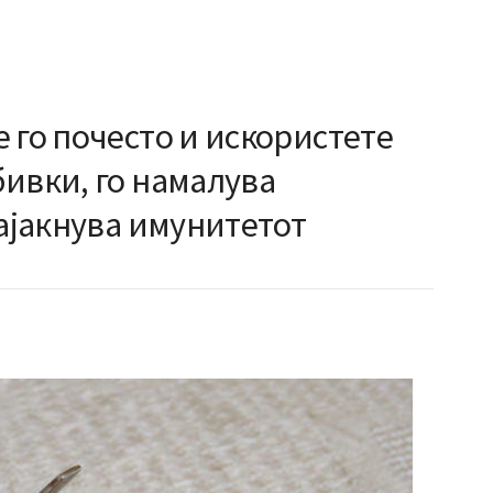
 го почесто и искористете
ивки, го намалува
зајакнува имунитетот