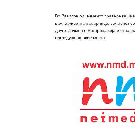
Во Вавилон од јачменот правеле каша и
важна животна намирница. Јачменот се 
друго. Јачмен е житарица која е отпор
одгледува на овие места.