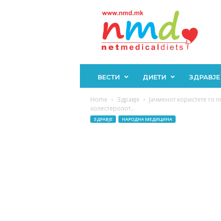
Н
М
Д
ВЕСТИ
ДИЕТИ
ЗДРАВЈЕ
Home
Здравје
Јачменот користете го п
холестеролот...
ЗДРАВЈЕ
НАРОДНА МЕДИЦИНА