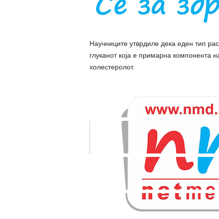
Научниците утврдиле дека еден тип раст
глуканот која е примарна компонента н
холестеролот.