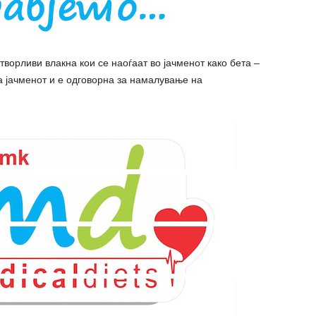
ворливи влакна кои се наоѓаат во јачменот како бета –
а јачменот и е одговорна за намалување на