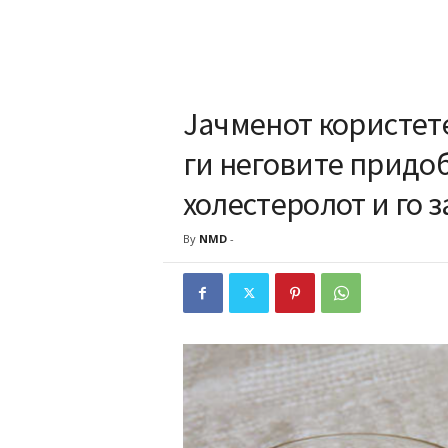
Јачменот користете
ги неговите придоб
холестеролот и го 
By
NMD
-