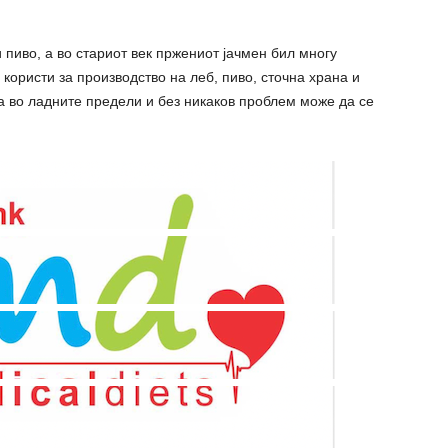
 пиво, а во стариот век пржениот јачмен бил многу
користи за производство на леб, пиво, сточна храна и
на во ладните предели и без никаков проблем може да се