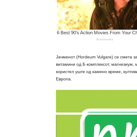
Јачменот (Hordeum Vulgare) се смета за
витамини од Б комплексот, магнезиум, м
користел уште од камено време, култив
Европа.