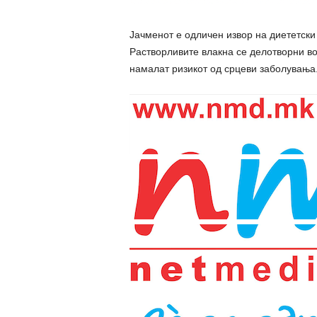
Јачменот е одличен извор на диететски
Растворливите влакна се делотворни во
намалат ризикот од срцеви заболувања