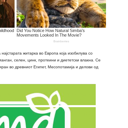
 најстарата житарка во Европа која изобилува со
анган, селен, цинк, протеини и диететски влакна. Се
иран во древниот Египет, Месопотамија и делови од