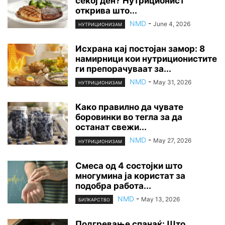
секој ден? Нутриционист
открива што...
NMD
-
June 4, 2026
НУТРИЦИОНИЗАМ
Исхрана кај постојан замор: 8
намирници кои нутриционистите
ги препорачуваат за...
NMD
-
May 31, 2026
НУТРИЦИОНИЗАМ
Како правилно да чувате
боровинки во тегла за да
останат свежи...
NMD
-
May 27, 2026
НУТРИЦИОНИЗАМ
Смеса од 4 состојки што
многумина ја користат за
подобра работа...
NMD
-
May 13, 2026
БИЛКАРСТВО
Подгревање спанаќ: Што