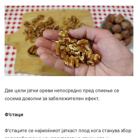
Две цели јатки ореви непосредно пред спиење се
сосема доволни за забележителен ефект.
Ф’стаци
Ф’стаците се најмоќниот јаткаст плод кога станува збор