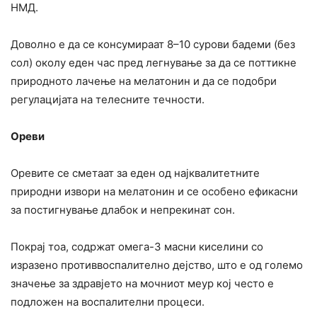
НМД.
Доволно е да се консумираат 8–10 сурови бадеми (без
сол) околу еден час пред легнување за да се поттикне
природното лачење на мелатонин и да се подобри
регулацијата на телесните течности.
Ореви
Оревите се сметаат за еден од најквалитетните
природни извори на мелатонин и се особено ефикасни
за постигнување длабок и непрекинат сон.
Покрај тоа, содржат омега-3 масни киселини со
изразено противвоспалително дејство, што е од големо
значење за здравјето на мочниот меур кој често е
подложен на воспалителни процеси.