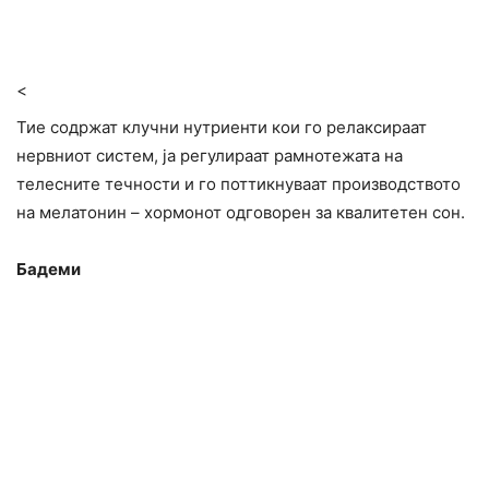
<
Тие содржат клучни нутриенти кои го релаксираат
нервниот систем, ја регулираат рамнотежата на
телесните течности и го поттикнуваат производството
на мелатонин – хормонот одговорен за квалитетен сон.
Бадеми