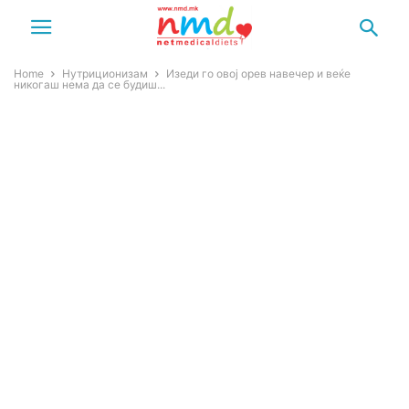
Home
Нутриционизам
Изеди го овој орев навечер и веќе
никогаш нема да се будиш...