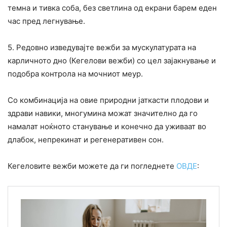
темна и тивка соба, без светлина од екрани барем еден
час пред легнување.
5. Редовно изведувајте вежби за мускулатурата на
карличното дно (Кегелови вежби) со цел зајакнување и
подобра контрола на мочниот меур.
Со комбинација на овие природни јаткасти плодови и
здрави навики, многумина можат значително да го
намалат ноќното станување и конечно да уживаат во
длабок, непрекинат и регенеративен сон.
Кегеловите вежби можете да ги погледнете
ОВДЕ
: