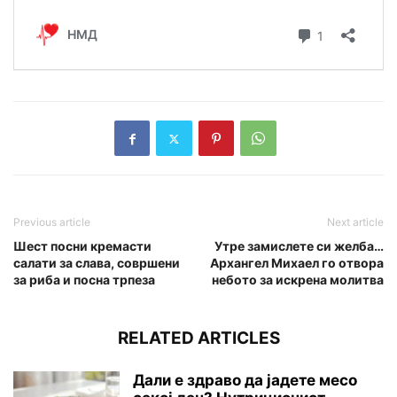
Previous article
Next article
Шест посни кремасти
Утре замислете си желба…
салати за слава, совршени
Архангел Михаел го отвора
за риба и посна трпеза
небото за искрена молитва
RELATED ARTICLES
Дали е здраво да јадете месо