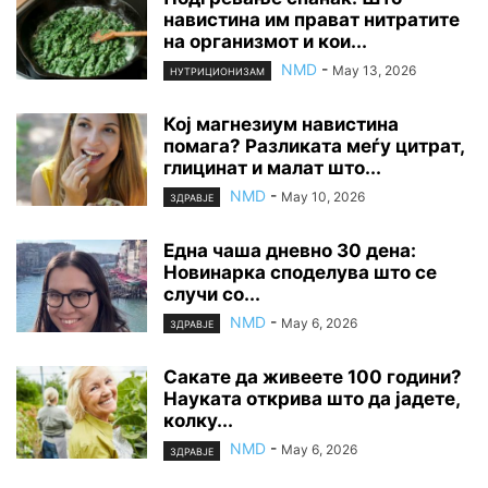
навистина им прават нитратите
на организмот и кои...
NMD
-
May 13, 2026
НУТРИЦИОНИЗАМ
Кој магнезиум навистина
помага? Разликата меѓу цитрат,
глицинат и малат што...
NMD
-
May 10, 2026
ЗДРАВЈЕ
Една чаша дневно 30 дена:
Новинарка споделува што се
случи со...
NMD
-
May 6, 2026
ЗДРАВЈЕ
Сакате да живеете 100 години?
Науката открива што да јадете,
колку...
NMD
-
May 6, 2026
ЗДРАВЈЕ