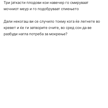
Три јаткасти плодови кои навечер го смируваат
мочниот меур и го подобруваат спиењето
Дали некогаш ви се случило токму кога ќе легнете во
кревет и ќе ги затворите очите, во сред сон да ве
разбуди нагла потреба за мокрење?