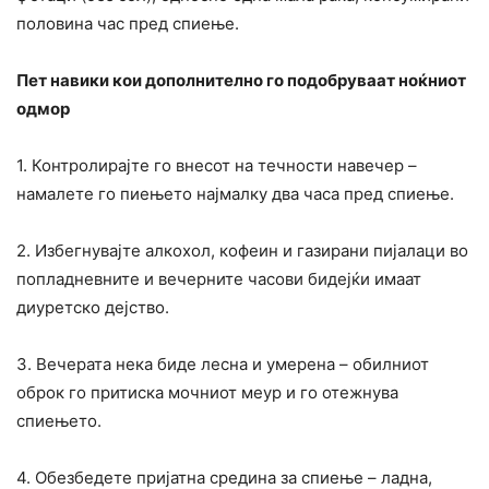
половина час пред спиење.
Пет навики кои дополнително го подобруваат ноќниот
одмор
1. Контролирајте го внесот на течности навечер –
намалете го пиењето најмалку два часа пред спиење.
2. Избегнувајте алкохол, кофеин и газирани пијалаци во
попладневните и вечерните часови бидејќи имаат
диуретско дејство.
3. Вечерата нека биде лесна и умерена – обилниот
оброк го притиска мочниот меур и го отежнува
спиењето.
4. Обезбедете пријатна средина за спиење – ладна,