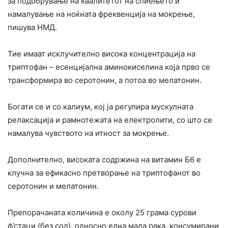
за подобрување на квалитетот на спиењето и
намалување на ноќната фреквенција на мокрење,
пишува НМД.
Тие имаат исклучително висока концентрација на
триптофан – есенцијална аминокиселина која прво се
трансформира во серотонин, а потоа во мелатонин.
Богати се и со калиум, кој ја регулира мускулната
релаксација и рамнотежата на електролити, со што се
намалува чувството на итност за мокрење.
Дополнително, високата содржина на витамин Б6 е
клучна за ефикасно претворање на триптофанот во
серотонин и мелатонин.
Препорачаната количина е околу 25 грама сурови
ф’стаци (без сол), односно една мала рака, консумирани