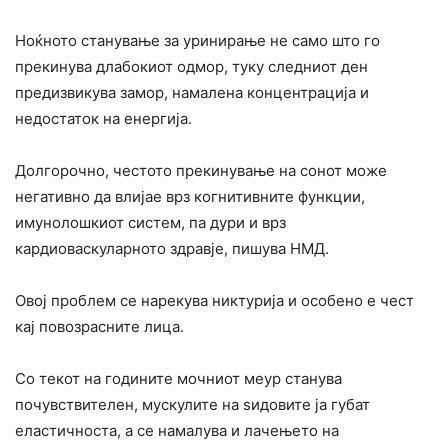
Ноќното станување за уринирање не само што го
прекинува длабокиот одмор, туку следниот ден
предизвикува замор, намалена концентрација и
недостаток на енергија.
Долгорочно, честото прекинување на сонот може
негативно да влијае врз когнитивните функции,
имунолошкиот систем, па дури и врз
кардиоваскуларното здравје, пишува НМД.
Овој проблем се нарекува никтурија и особено е чест
кај повозрасните лица.
Со текот на годините мочниот меур станува
почувствителен, мускулите на ѕидовите ја губат
еластичноста, а се намалува и лачењето на