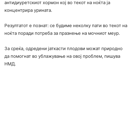
антидиуретскиот хормон кој во текот на ноќта ја
концентрира урината.
Резултатот е познат: се будиме неколку пати во текот на
ноќта поради потреба за празнење на мочниот меур.
За среќа, одредени јаткасти плодови можат природно
да помогнат во ублажување на овој проблем, пишува
НМД.