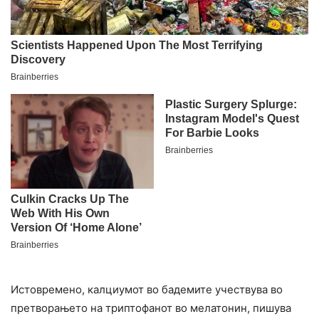
Истовремено, калциумот во бадемите учествува во
претворањето на триптофанот во мелатонин, пишува