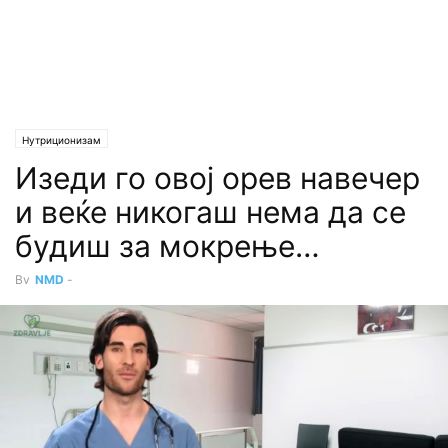
Нутриционизам
Изеди го овој орев навечер
и веќе никогаш нема да се
будиш за мокрење…
By
NMD
-