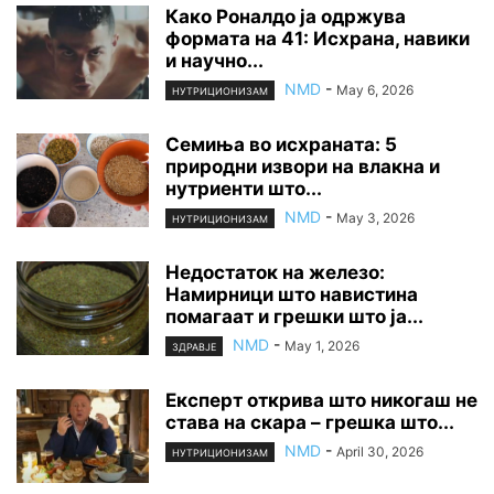
Како Роналдо ја одржува
формата на 41: Исхрана, навики
и научно...
NMD
-
May 6, 2026
НУТРИЦИОНИЗАМ
Семиња во исхраната: 5
природни извори на влакна и
нутриенти што...
NMD
-
May 3, 2026
НУТРИЦИОНИЗАМ
Недостаток на железо:
Намирници што навистина
помагаат и грешки што ја...
NMD
-
May 1, 2026
ЗДРАВЈЕ
Експерт открива што никогаш не
става на скара – грешка што...
NMD
-
April 30, 2026
НУТРИЦИОНИЗАМ