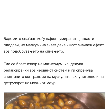
Бадемите спаѓаат меѓу најконсумираните јаткасти
плодови, но малкумина знаат дека имаат значаен ефект
врз подобрувањето на спиењето.
Тие се богат извор на магнезиум, кој делува
релаксирачки врз нервниот систем и ги спречува
спонтаните контракции на мускулите, вклучително и на
детрузорот на мочниот меур.