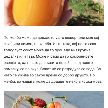
По желба може да додадете уште шеќер (или мед кој
сака) или лимон, по желба. Исто така, кој не го сака
толку густ сокот може да го процеди низ крупна
цедалка или газа. Може и сами да го комбинирате
овошјето, од нешто да ставите повеќе, а од нешто
помалку, сè по вкус. Сокот не се разредува со вода. Во
него се ужива во секое време со добро друшто. По
желба, во чашата може да додадете некоја коцка мраз.