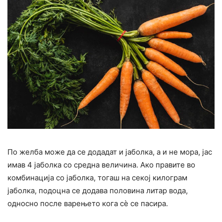
По желба може да се додадат и јаболка, а и не мора, јас
имав 4 јаболка со средна величина. Ако правите во
комбинација со јаболка, тогаш на секој килограм
јаболка, подоцна се додава половина литар вода,
односно после варењето кога сè се пасира.