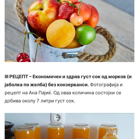
III РЕЦЕПТ – Економичен и здрав густ сок од морков (и
јаболка по желба) без конзерванси.
Фотографија и
рецепт на Ана Пајиќ. Од оваа количина состојки се
добива околу 7 литри густ сок.