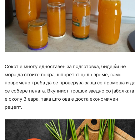
Сокот е многу едноставен за подготовка, бидејќи не
мора да стоите покрај шпоретот цело време, само
повремено треба да се проверува за да се промеша и да
се собере пената. Вкупниот трошок заедно со јаболката
е околу 3 евра, така што ова е доста економичен
рецепт.