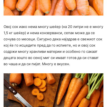
Овој сок иако нема многу шеќер (на 20 литри не е многу
1,5 кг шеќер) и нема конзерванси, сепак може да се
сочува со месеци. Сигурно дека најздрав е свежиот сок
кој ќе го исцедите пред да го испиете, но и овој сок
содржи многу хранливи материи и особено го сакаат
децата зошто во секој миг си имаат готов да си стават
во чаша и да си пијат. Многу е вкусен.