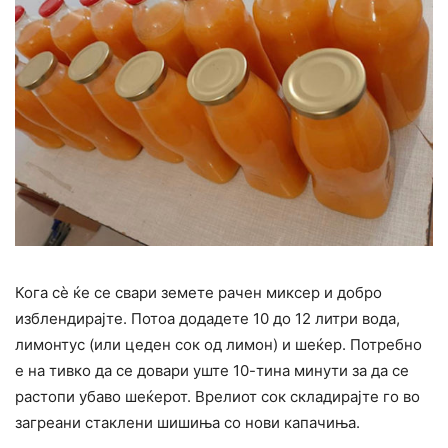
Кога сè ќе се свари земете рачен миксер и добро
изблендирајте. Потоа додадете 10 до 12 литри вода,
лимонтус (или цеден сок од лимон) и шеќер. Потребно
е на тивко да се довари уште 10-тина минути за да се
растопи убаво шеќерот. Врелиот сок складирајте го во
загреани стаклени шишиња со нови капачиња.