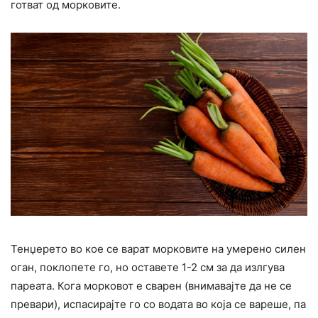
готват од морковите.
Тенџерето во кое се варат морковите на умерено силен
оган, поклопете го, но оставете 1-2 см за да излгува
пареата. Кога морковот е сварен (внимавајте да не се
превари), испасирајте го со водата во која се вареше, па