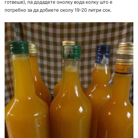
готвеше), па додадете онолку вода колку што е
потребно за да добиете околу 19-20 литри сок.