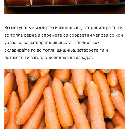
Во меѓувреме измијте ги шишињата, стерилизирајте ги
во топла рерна и спремете си соодветни чепови со кои
убаво ќе се затворат шишињата. Топлиот сок
складирајте го во топли шишиња, затворете ги и
оставете ги затоплени додека да изладат.