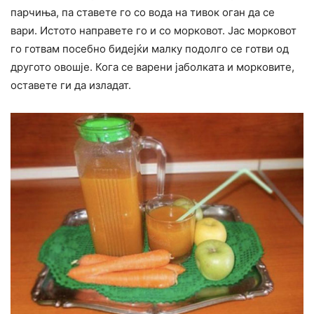
парчиња, па ставете го со вода на тивок оган да се
вари. Истото направете го и со морковот. Јас морковот
го готвам посебно бидејќи малку подолго се готви од
другото овошје. Кога се варени јаболката и морковите,
оставете ги да изладат.