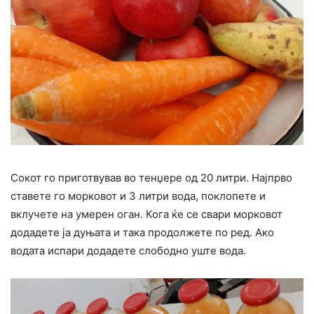
Сокот го приготвував во тенџере од 20 литри. Најпрво
ставете го морковот и 3 литри вода, поклопете и
вклучете на умерен оган. Кога ќе се свари морковот
додадете ја дуњата и така продолжете по ред. Ако
водата испари додадете слободно уште вода.