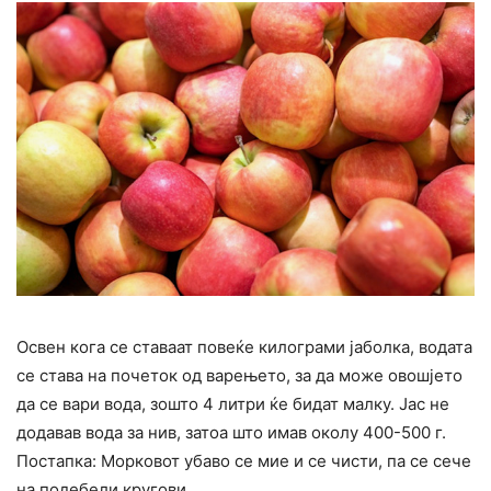
Освен кога се ставаат повеќе килограми јаболка, водата
се става на почеток од варењето, за да може овошјето
да се вари вода, зошто 4 литри ќе бидат малку. Јас не
додавав вода за нив, затоа што имав околу 400-500 г.
Постапка: Морковот убаво се мие и се чисти, па се сече
на подебели кругови.