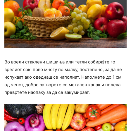
Во врели стаклени шишиња или тегли собирајте го
врелиот сок, прво многу по малку, постепено, за да не
испукаат ако одеднаш се наполнат. Наполнете до 1 см
од чепот, добро затворете со метален капак и полека
превртете наопаку за да се вакумираат.