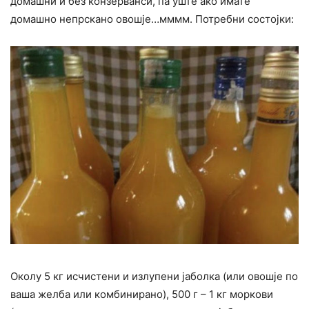
домашни и без конзерванси, па уште ако имате
домашно непрскано овошје…мммм. Потребни состојки:
Околу 5 кг исчистени и излупени јаболка (или овошје по
ваша желба или комбинирано), 500 г – 1 кг моркови