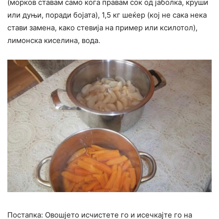
(морков ставам само кога правам сок од јаболка, круши
или дуњи, поради бојата), 1,5 кг шеќер (кој не сака нека
стави замена, како стевија на пример или ксилотол),
лимонска киселина, вода.
Постапка: Овошјето исчистете го и исечкајте го на