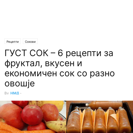
Рецепти
Сокови
ГУСТ СОК – 6 рецепти за
фруктал, вкусен и
економичен сок со разно
овошје
By
НМД
-