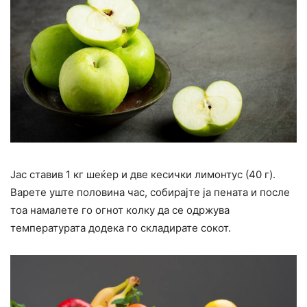
Јас ставив 1 кг шеќер и две кесички лимонтус (40 г).
Варете уште половина час, собирајте ја пената и после
тоа намалете го огнот колку да се одржува
температурата додека го складирате сокот.