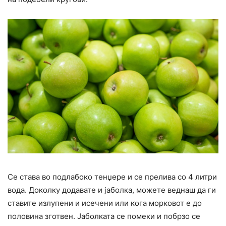
Се става во подлабоко тенџере и се прелива со 4 литри
вода. Доколку додавате и јаболка, можете веднаш да ги
ставите излупени и исечени или кога морковот е до
половина зготвен. Јаболката се помеки и побрзо се