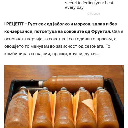
I РЕЦЕПТ – Густ сок од јаболко и морков, здрав и без
конзерванси, потсетува на соковите од Фруктал.
Ова е
основната верзија за сокот кој со години го правам, а
овошјето го менувам во зависност од сезоната. Го
комбинирав со кајсии, праски, круши, дуњи…