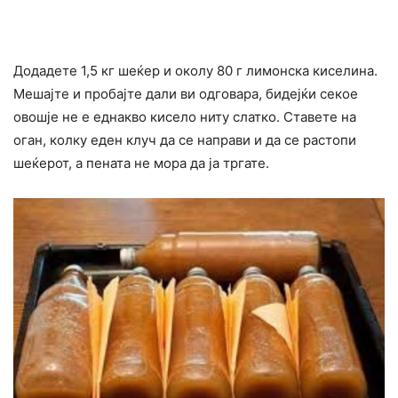
Додадете 1,5 кг шеќер и околу 80 г лимонска киселина.
Мешајте и пробајте дали ви одговара, бидејќи секое
овошје не е еднакво кисело ниту слатко. Ставете на
оган, колку еден клуч да се направи и да се растопи
шеќерот, а пената не мора да ја тргате.