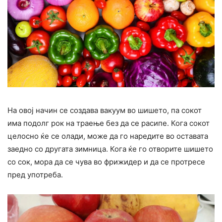
На овој начин се создава вакуум во шишето, па сокот
има подолг рок на траење без да се расипе. Кога сокот
целосно ќе се олади, може да го наредите во оставата
заедно со другата зимница. Кога ќе го отворите шишето
со сок, мора да се чува во фрижидер и да се протресе
пред употреба.