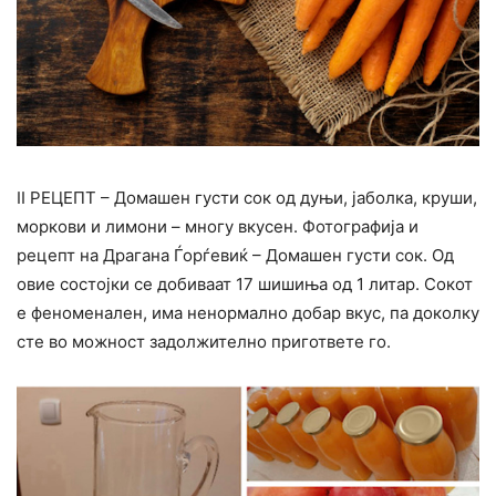
II РЕЦЕПТ – Домашен густи сок од дуњи, јаболка, круши,
моркови и лимони – многу вкусен. Фотографија и
рецепт на Драгана Ѓорѓевиќ – Домашен густи сок. Од
овие состојки се добиваат 17 шишиња од 1 литар. Сокот
е феноменален, има ненормално добар вкус, па доколку
сте во можност задолжително пригответе го.