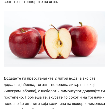
вратете го тенџерето на оган.
Додадете ги преостанатите 2 литри вода (а ако сте
додале и јаболка, тогаш + половина литар на секој
килограм јаболка), а шеќерот и лимонтусот додавајте ги
постепено. Промешајте, вкусете го сокот и на тој начин
полесно ќе оцените која количина на шеќер и лимонска