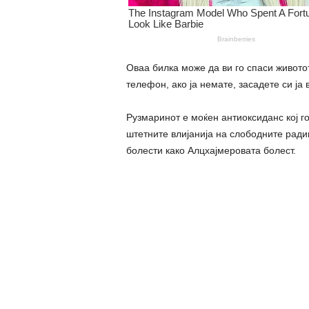
Оваа билка може да ви го спаси живото
телефон, ако ја немате, засадете си ја 
Рузмаринот е моќен антиоксиданс кој го
штетните влијанија на слободните радик
болести како Алцхајмеровата болест.