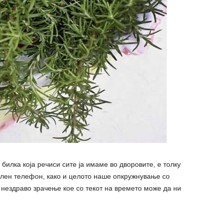
билка која речиси сите ја имаме во дворовите, е толку
илен телефон, како и целото наше опкружнување со
 нездраво зрачење кое со текот на времето може да ни