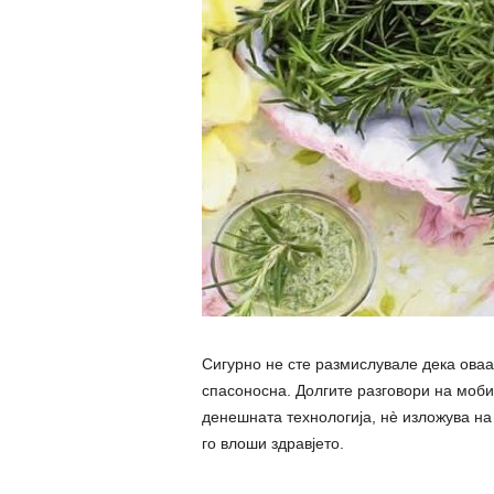
Сигурно не сте размислувале дека оваа 
спасоносна. Долгите разговори на моб
денешната технологија, нè изложува на
го влоши здравјето.