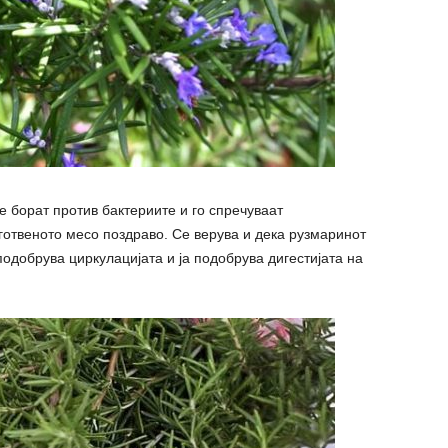
е борат против бактериите и го спречуваат
 готвеното месо поздраво. Се верува и дека рузмаринот
одобрува циркулацијата и ја подобрува дигестијата на