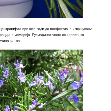
онцентрацијата при што води до поефективно извршување
рација и меморија. Рузмаринот често се користи за
чина за тоа.