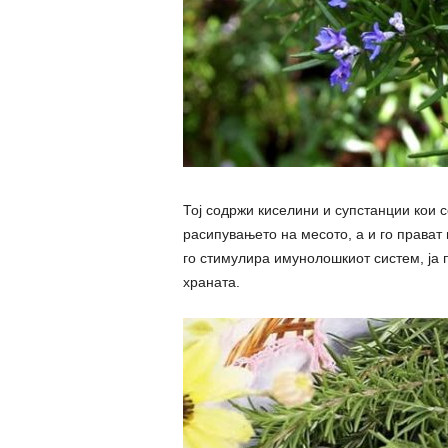
Тој содржи киселини и супстанции кои с
расипувањето на месото, а и го прават
го стимулира имунолошкиот систем, ја п
храната.