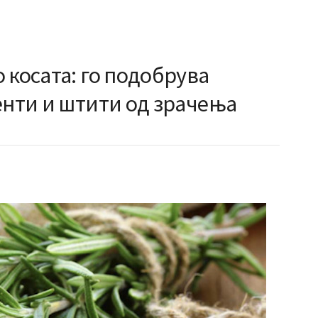
 косата: го подобрува
енти и штити од зрачења