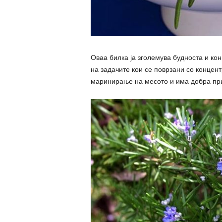
Оваа билка ја зголемува будноста и к
на задачите кои се поврзани со концент
маринирање на месото и има добра при