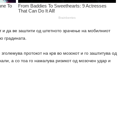
т и да ве заштити од штетнoто зрачење на мобилниот
во градината.
 зголемува протокот на кpв во мозокот и го заштитува од
али, а со тоа го намалува ризикот од мозочен yдар и