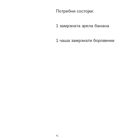
Потребни состојки:
1 замрзната зрела банана
1 чаша замрзнати боровинки
<