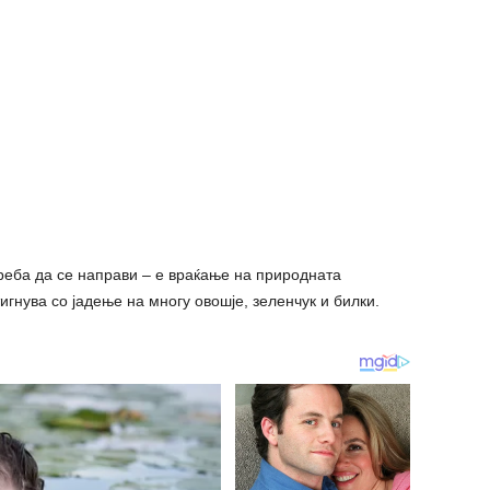
реба да се направи – е враќање на природната
игнува со јадење на многу овошје, зеленчук и билки.