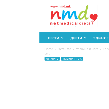
Н
М
Д
ВЕСТИ
ДИЕТИ
ЗДРАВЈЕ
Home
Останато
Убавина и нега
Го з
се...
ОСТАНАТО
УБАВИНА И НЕГА