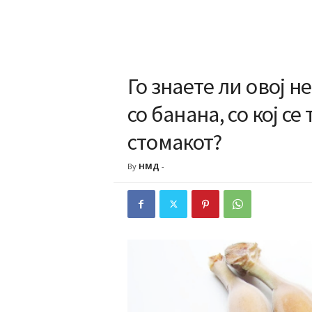
Го знаете ли овој 
со банана, со кој се
стомакот?
By
НМД
-