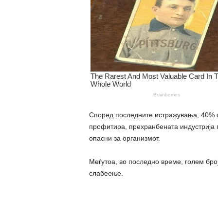
Според последните истражувања, 40% од
профитира, прехранбената индустрија 
опасни за организмот.
Меѓутоа, во последно време, голем број
слабеење.