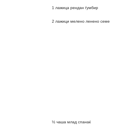
1 лажица рендан ѓумбир
2 лажици мелено ленено семе
½ чаша млад спанаќ