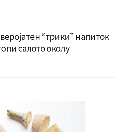
неверојатен “трики” напиток
 топи салото околу