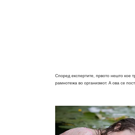
Според експертите, првото нешто кое т
рамнотежа во организмот. А ова се пост