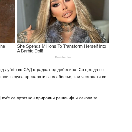
 луѓеto во САД страдаат од дебелина. Со цел да се
произведува препарати за слабеење, кои честопати се
 луѓе се вртат кон природни решенија и лекови за