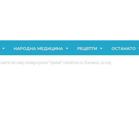
НАРОДНА МЕДИЦИНА
РЕЦЕПТИ
ОСТАНАТО
наете ли овој неверојатен “трики” напиток со банана, со кој