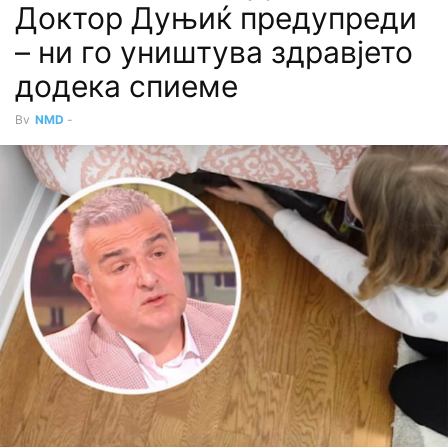
Доктор Дуњиќ предупреди
– ни го уништува здравјето
додека спиеме
By
NMD
-