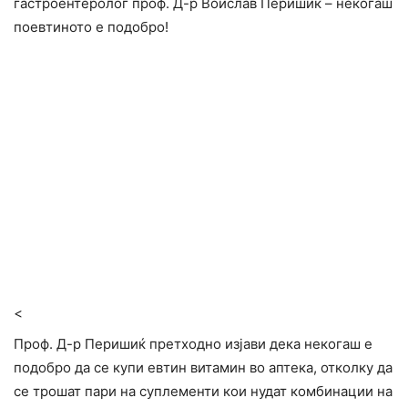
гастроентеролог проф. Д-р Воислав Перишиќ – некогаш
поевтиното е подобро!
<
Проф. Д-р Перишиќ претходно изјави дека некогаш е
подобро да се купи евтин витамин во аптека, отколку да
се трошат пари на суплементи кои нудат комбинации на