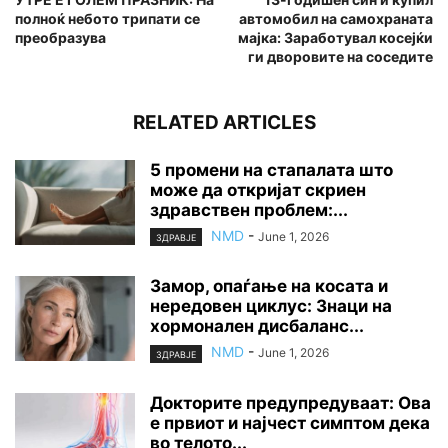
полноќ небото трипати се
автомобил на самохраната
преобразува
мајка: Заработувал косејќи
ги дворовите на соседите
RELATED ARTICLES
5 промени на стапалата што
може да откријат скриен
здравствен проблем:...
NMD
-
June 1, 2026
ЗДРАВЈЕ
Замор, опаѓање на косата и
нередовен циклус: Знаци на
хормонален дисбаланс...
NMD
-
June 1, 2026
ЗДРАВЈЕ
Докторите предупредуваат: Ова
е првиот и најчест симптом дека
во телото...