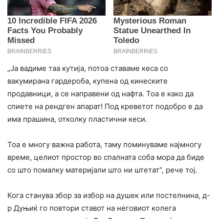
„Ја вадиме таа кутија, потоа ставаме кеса со
вакумирана гардероба, купена од кинеските
продавници, а се направени од нафта. Тоа е како да
спиете на рендген апарат! Под креветот подобро е да
има прашина, отколку пластични кеси.
Тоа е многу важна работа, таму поминуваме најмногу
време, целиот простор во спалната соба мора да биде
со што помалку материјали што ни штетат“, рече тој.
Кога станува збор за избор на душек или постелнина, д-
р Дуњиќ го повтори ставот на неговиот колега