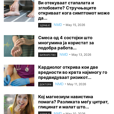
Ви отекуваат стапалата и
зглобовите? Стручњаците
откриваат кога симптомот може
да...
NMD
-
May 15, 2026
ЗДРАВЈЕ
Смеса од 4 состојки што
многумина ја користат за
подобра работа...
NMD
-
May 13, 2026
БИЛКАРСТВО
Кардиолог открива кои две
вредности во крвта најмногу го
предвидуваат ризикот...
NMD
-
May 11, 2026
ДОКТОРИ
Кој магнезиум навистина
помага? Разликата меѓу цитрат,
глицинат и малат што...
NMD
-
May 10, 2026
ЗДРАВЈЕ