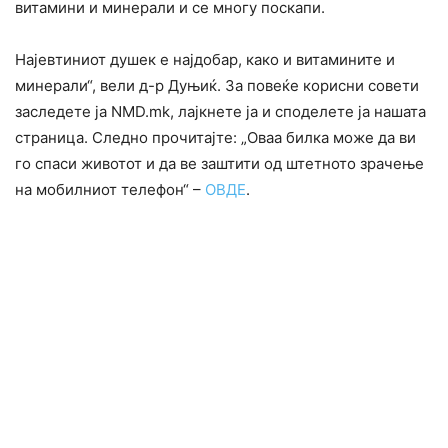
витамини и минерали и се многу поскапи.
Најевтиниот душек е најдобар, како и витамините и
минерали“, вели д-р Дуњиќ. За повеќе корисни совети
заследете ја NMD.mk, лајкнете ја и споделете ја нашата
страница. Следно прочитајте: „Оваа билка може да ви
го спаси животот и да ве заштити од штетното зрачење
на мобилниот телефон“ –
ОВДЕ
.