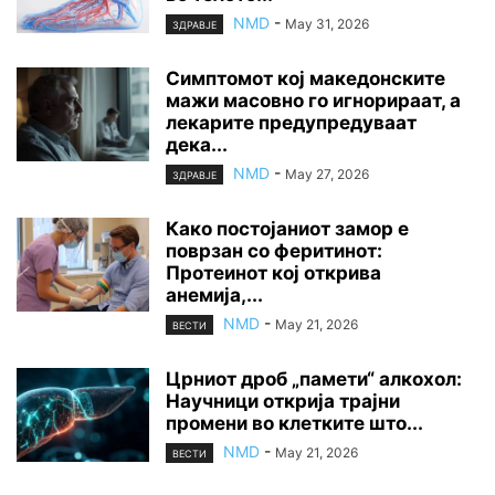
NMD
-
May 31, 2026
ЗДРАВЈЕ
Симптомот кој македонските
мажи масовно го игнорираат, а
лекарите предупредуваат
дека...
NMD
-
May 27, 2026
ЗДРАВЈЕ
Како постојаниот замор е
поврзан со феритинот:
Протеинот кој открива
анемија,...
NMD
-
May 21, 2026
ВЕСТИ
Црниот дроб „памети“ алкохол:
Научници открија трајни
промени во клетките што...
NMD
-
May 21, 2026
ВЕСТИ