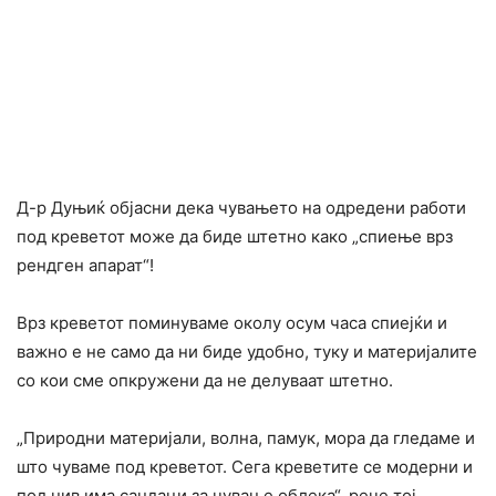
Д-р Дуњиќ објасни дека чувањето на одредени работи
под креветот може да биде штетно како „спиење врз
рендген апарат“!
Врз креветот поминуваме околу осум часа спиејќи и
важно е не само да ни биде удобно, туку и материјалите
со кои сме опкружени да не делуваат штетно.
„Природни материјали, волна, памук, мора да гледаме и
што чуваме под креветот. Сега креветите се модерни и
под нив има сандаци за чување облека“, рече тој.