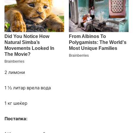
2 лимони
1 ½ литар врела вода
1 кг шеќер
Постапка: