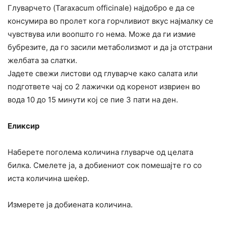
Глуварчето (Taraxacum officinale) најдобро е да се
консумира во пролет кога горчливиот вкус најмалку се
чувствува или воопшто го нема. Може да ги измие
бубрезите, да го засили метаболизмот и да ја отстрани
желбата за слатки.
Јадете свежи листови од глуварче како салата или
подгответе чај со 2 лажички од коренот извриен во
вода 10 до 15 минути кој се пие 3 пати на ден.
Еликсир
Наберете поголема количина глуварче од целата
билка. Смелете ја, а добиениот сок помешајте го со
иста количина шеќер.
Измерете ја добиената количина.