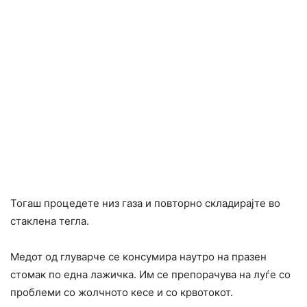
Тогаш процедете низ газа и повторно складирајте во
стаклена тегла.
Медот од глуварче се консумира наутро на празен
стомак по една лажичка. Им се препорачува на луѓе со
проблеми со жолчното кесе и со крвотокот.