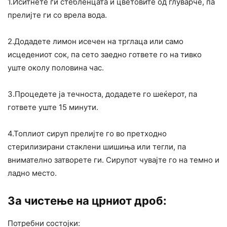
1.Иситнете ги стебленцата и цветовите од глуварче, па
прелијте ги со врела вода.
2.Додадете лимон исечен на трглаца или само
исцедениот сок, па сето заедно гответе го на тивко
уште околу половина час.
3.Процедете ја течноста, додадете го шеќерот, па
гответе уште 15 минути.
4.Топлиот сируп прелијте го во претходно
стерилизирани стаклени шишиња или тегли, па
внимателно затворете ги. Сирупот чувајте го на темно и
ладно место.
За чистење на црниот дроб:
Потребни состојки: