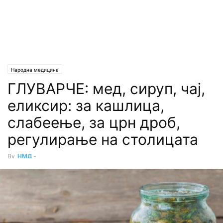
Народна медицина
ГЛУВАРЧЕ: мед, сируп, чај,
еликсир: за кашлица,
слабеење, за црн дроб,
регулирање на столицата
By
НМД
-