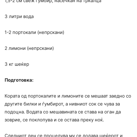
1,5-2 см свеж ѓумбир, насечкан на тркалца
3 литри вода
1-2 портокали (непрскани)
2 лимони (непрскани)
3 кг шеќер
Подготовка:
Кората од портокалите и лимоните се мешаат заедно со
другите билки и ѓумбирот, а нивниот сок се чува за
подоцна. Водата со мешавината се става на оган да
зоврие, се поклопува и се остава преку ноќ.
Следниот ден се процедува му се додава шеќерот и