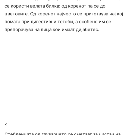
се користи велата билка: од коренот па се до
цветовите. Од коренот најчесто се приготвува чај кој
помага при дигестивни тегоби, а особено им се
препорачува на лица кои имаат дијабетес.
<
Стебленцата од глуварчето се сметаат за чистач на