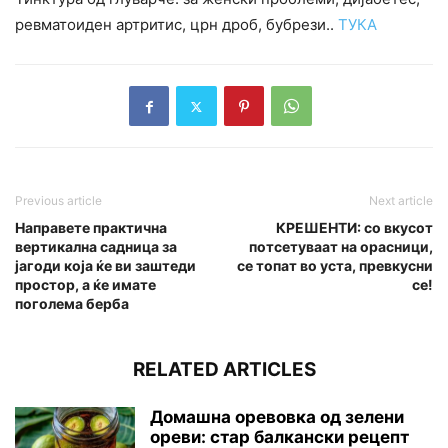
ревматоиден артритис, црн дроб, бубрези..
ТУКА
Previous article
Next article
Направете практична
КРЕШЕНТИ: со вкусот
вертикална садница за
потсетуваат на орасници,
јагоди која ќе ви заштеди
се топат во уста, превкусни
простор, а ќе имате
се!
поголема берба
RELATED ARTICLES
Домашна оревовка од зелени
ореви: стар балкански рецепт