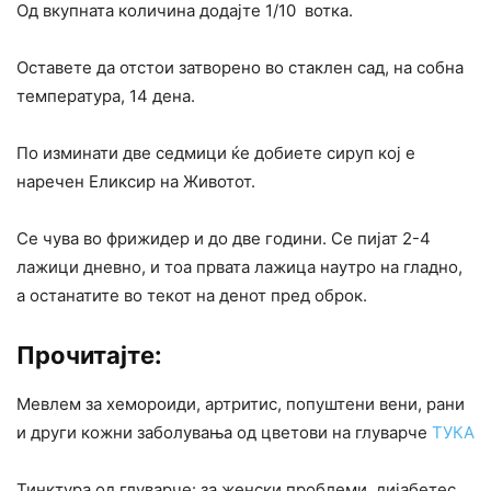
Од вкупната количина додајте 1/10 вотка.
Оставете да отстои затворено во стаклен сад, на собна
температура, 14 дена.
По изминати две седмици ќе добиете сируп кој е
наречен Еликсир на Животот.
Се чува во фрижидер и до две години. Се пијат 2-4
лажици дневно, и тоа првата лажица наутро на гладно,
а останатите во текот на денот пред оброк.
Прочитајте:
Мевлем за хемороиди, артритис, попуштени вени, рани
и други кожни заболувања од цветови на глуварче
ТУКА
Тинктура од глуварче: за женски проблеми, дијабетес,