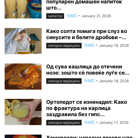
популарен домашен напиток
што...
NMD
-
January 21, 2026
НАПИТОК
Како солта помага при слуз во
синусите и белите дробови –...
NMD
-
January 18, 2026
НАРОДНА МЕДИЦИНА
Од сува кашлица до отечени
нозе: зошто сè повеќе луѓе се...
NMD
-
January 18, 2026
НАРОДНА МЕДИЦИНА
Ортопедот се изненадил: Како
по фрактура на карлица
заздравила без гипс...
NMD
-
January 17, 2026
НАРОДНА МЕДИЦИНА
Хемороиди: народни лекови што