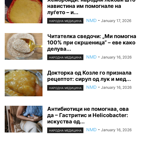
навистина им помогнале на
луѓето – и...
NMD
-
January 17, 2026
НАРОДНА МЕДИЦИНА
Читателка сведочи: „Ми помогна
100% при скршеница“ – еве како
делува...
NMD
-
January 16, 2026
НАРОДНА МЕДИЦИНА
Докторка од Козле го признала
рецептот: сируп од лук и мед...
NMD
-
January 16, 2026
НАРОДНА МЕДИЦИНА
Антибиотици не помогнаа, ова
да – Гастритис и Helicobacter:
искуства од...
NMD
-
January 16, 2026
НАРОДНА МЕДИЦИНА