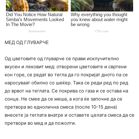
МЕД ОД ГЛУВАРЧЕ
Од цветовите од глуварче се прави исклучително
вкусен и лековит мед: отворени цветовите и свртени
кон горе, се редат во тегла да го покријат дното па се
наросуваат обилно со шеќер. Така се реди ред по ред
до врвот на теглата. Се покрива со газа и се остава на
сонце. Не смее да се меша, а кога ќе започне да се
претвора во еднолична смеса (после 10-15 дена)
внесете ја теглата внатре и оставете целата смеса да се
претвори во мед и да пожолти.