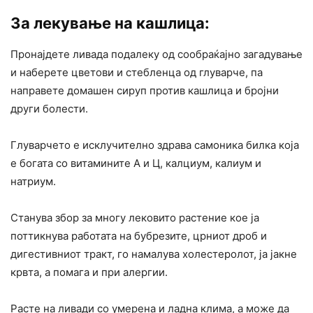
За лекување на кашлица
:
Пронајдете ливада подалеку од сообраќајно загадување
и наберете цветови и стебленца од глуварче, па
направете домашен сируп против кашлица и бројни
други болести.
Глуварчето е исклучително здрава самоника билка која
е богата со витамините А и Ц, калциум, калиум и
натриум.
Станува збор за многу лековито растение кое ја
поттикнува работата на бубрезите, црниот дроб и
дигестивниот тракт, го намалува холестеролот, ја јакне
крвта, а помага и при алергии.
Расте на ливади со умерена и ладна клима, а може да