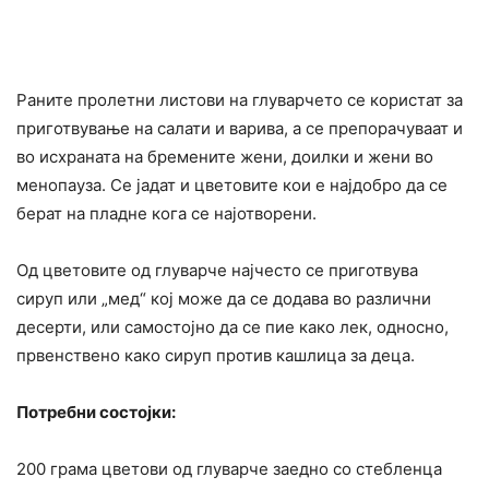
Раните пролетни листови на глуварчето се користат за
приготвување на салати и варива, а се препорачуваат и
во исхраната на бремените жени, доилки и жени во
менопауза. Се јадат и цветовите кои е најдобро да се
берат на пладне кога се најотворени.
Од цветовите од глуварче најчесто се приготвува
сируп или „мед“ кој може да се додава во различни
десерти, или самостојно да се пие како лек, односно,
првенствено како сируп против кашлица за деца.
Потребни состојки:
200 грама цветови од глуварче заедно со стебленца