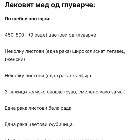
Лековит мед од глуварче:
Потребни состојки:
450-500 г (9 раце) цветови од глуварче
Неколку листови (една рака) широколиснат тегавец
(женски)
Неколку листови (една рака) жалфија
3 лажици жумско овошје (суво, смелено како за чај)
Една рака листови бела рада
Една рака цветови љубичица