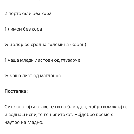
2 портокали без кора
1 лимон без кора
¼ целер со средна големина (корен)
1 чаша млади листови од глуварче
½ чаша лист од магдонос
Постапка:
Сите состојки ставете ги во блендер, добро измиксајте
и веднаш испијте го напитокот. Најдобро време е
наутро на гладно.