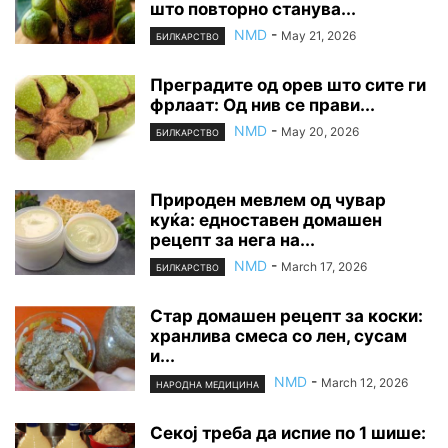
што повторно станува...
NMD
-
May 21, 2026
БИЛКАРСТВО
Преградите од орев што сите ги
фрлаат: Од нив се прави...
NMD
-
May 20, 2026
БИЛКАРСТВО
Природен мевлем од чувар
куќа: едноставен домашен
рецепт за нега на...
NMD
-
March 17, 2026
БИЛКАРСТВО
Стар домашен рецепт за коски:
хранлива смеса со лен, сусам
и...
NMD
-
March 12, 2026
НАРОДНА МЕДИЦИНА
Секој треба да испие по 1 шише: