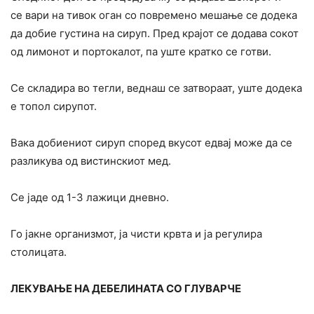
се вари на тивок оган со повремено мешање се додека
да добие густина на сируп. Пред крајот се додава сокот
од лимонот и портокалот, па уште кратко се готви.
Се складира во тегли, веднаш се затвораат, уште додека
е топол сирупот.
Вака добиениот сируп според вкусот едвај може да се
разликува од вистинскиот мед.
Се јаде од 1-3 лажици дневно.
Го јакне организмот, ја чисти крвта и ја регулира
столицата.
ЛЕКУВАЊЕ НА ДЕБЕЛИНАТА СО ГЛУВАРЧЕ