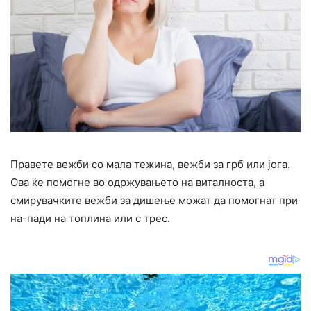
Правете вежби со мала тежина, вежби за грб или јога.
Ова ќе помогне во одржувањето на виталноста, а
смирувачките вежби за дишење можат да помогнат при
на-пади на топлина или с трес.