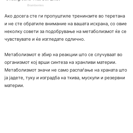
Aко досега сте ги пропуштиле тренинзите во теретана
и не сте обратиле внимание на вашата исхрана, со овие
неколку совети за подобрување на метаболизмот ќе се
чувствувате и ќе изгледате одлично.
Метаболизмот е збир на реакции што се случуваат во
организмот кој врши синтеза на хранливи материи.
Метаболизмот значи не само распаѓање на храната што
ја јадете, туку и изградба на ткива, мускули и резервни
материи.