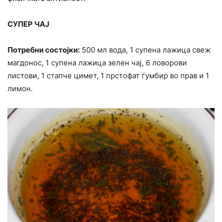
СУПЕР ЧАЈ
Потребни состојки:
500 мл вода, 1 супена лажица свеж
магдонос, 1 супена лажица зелен чај, 6 ловорови
листови, 1 стапче цимет, 1 прстофат ѓумбир во прав и 1
лимон.