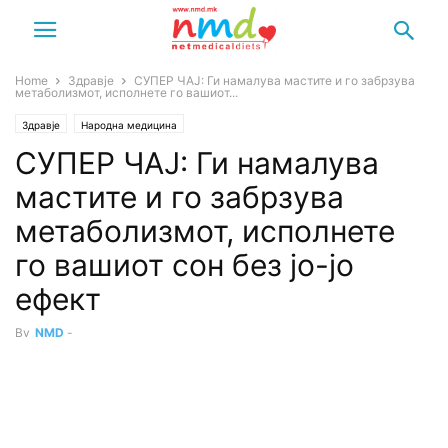
Home
Здравје
СУПЕР ЧАЈ: Ги намалува мастите и го забрзува
метаболизмот, исполнете го вашиот...
Здравје
Народна медицина
СУПЕР ЧАЈ: Ги намалува
мастите и го забрзува
метаболизмот, исполнете
го вашиот сон без јо-јо
ефект
By
NMD
-