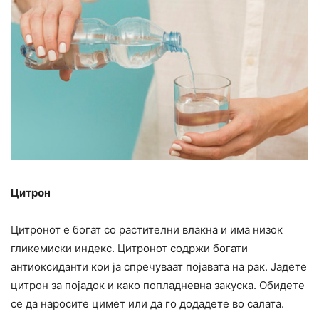
Цитрон
Цитронот е богат со растителни влакна и има низок
гликемиски индекс. Цитронот содржи богати
антиоксиданти кои ја спречуваат појавата на рак. Јадете
цитрон за појадок и како попладневна закуска. Обидете
се да наросите цимет или да го додадете во салата.