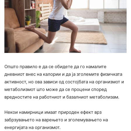
Општо правило е да се обидете да го намалите
дневниот внес на калории и да ја зголемите физичката
активност, но ова зависи од состојбата на организмот и
метаболизмот што може да се процени според
вредностите на работниот и базалниот метаболизам.
Некои намирници имаат природен ефект врз
забрзувањето на варењето и зголемувањето на
енергијата на организмот.