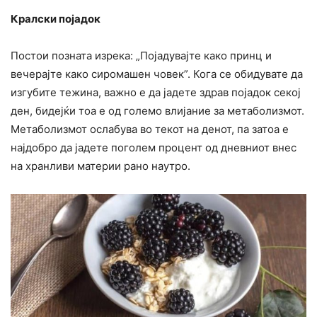
Кралски појадок
Постои позната изрека: „Појадувајте како принц и
вечерајте како сиромашен човек”. Кога се обидувате да
изгубите тежина, важно е да јадете здрав појадок секој
ден, бидејќи тоа e од големо влијание за метаболизмот.
Метаболизмот ослабува во текот на денот, па затоа е
најдобро да јадете поголем процент од дневниот внес
на хранливи материи рано наутро.