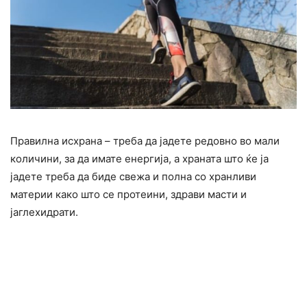
Правилна исхрана – треба да јадете редовно во мали
количини, за да имате енергија, а храната што ќе ја
јадете треба да биде свежа и полна со хранливи
материи како што се протеини, здрави масти и
јаглехидрати.