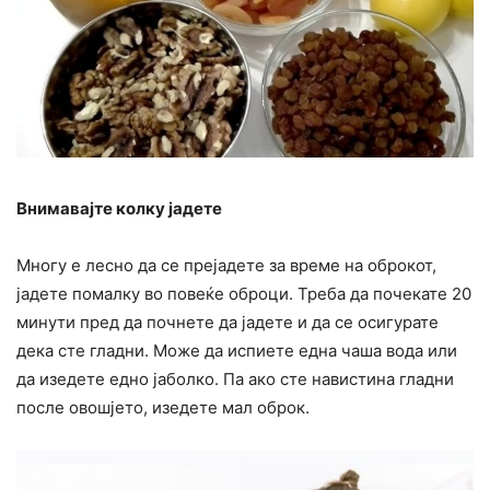
Внимавајте колку јадете
Многу е лесно да се прејадете за време на оброкот,
јадете помалку во повеќе оброци. Треба да почекате 20
минути пред да почнете да јадете и да се осигурате
дека сте гладни. Може да испиете една чаша вода или
да изедете едно јаболко. Па ако сте навистина гладни
после овошјето, изедете мал оброк.