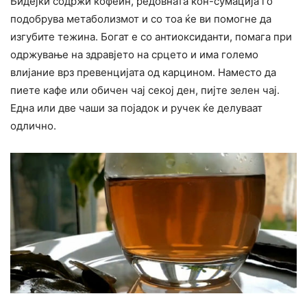
Бидејќи содржи кофеин, редовната кон-сумација го
подобрува метаболизмот и со тоа ќе ви помогне да
изгубите тежина. Богат е со антиоксиданти, помага при
одржување на здравјето на срцето и има големо
влијание врз превенцијата од карцином. Наместо да
пиете кафе или обичен чај секој ден, пијте зелен чај.
Една или две чаши за појадок и ручек ќе делуваат
одлично.