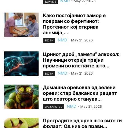
NMD
-
May 27, 2026
ЗДРАВЈЕ
Како постојаниот замор е
поврзан со феритинот:
Протеинот кој открива
анемија,...
NMD
-
May 21, 2026
ВЕСТИ
Црниот дроб „памети“ алкохол:
Научници открија трајни
промени во клетките што...
NMD
-
May 21, 2026
ВЕСТИ
Домашна оревовка од зелени
ореви: стар балкански рецепт
што повторно станува...
NMD
-
May 21, 2026
БИЛКАРСТВО
Преградите од орев што сите ги
фрлаат: Од нив се прави...