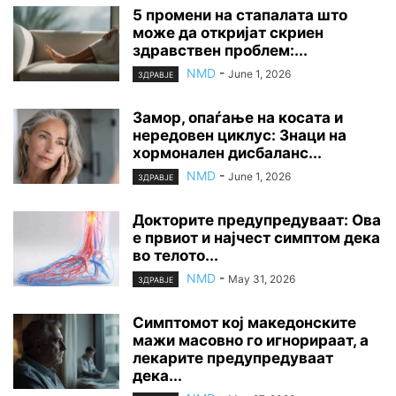
5 промени на стапалата што
може да откријат скриен
здравствен проблем:...
NMD
-
June 1, 2026
ЗДРАВЈЕ
Замор, опаѓање на косата и
нередовен циклус: Знаци на
хормонален дисбаланс...
NMD
-
June 1, 2026
ЗДРАВЈЕ
Докторите предупредуваат: Ова
е првиот и најчест симптом дека
во телото...
NMD
-
May 31, 2026
ЗДРАВЈЕ
Симптомот кој македонските
мажи масовно го игнорираат, а
лекарите предупредуваат
дека...