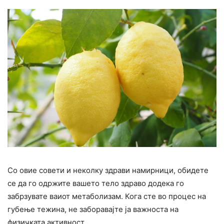
Со овие совети и неколку здрави намирници, обидете
се да го одржите вашето тело здраво додека го
забрзувате ваиот метаболизам. Кога сте во процес на
губење тежина, не заборавајте ја важноста на
физичката активност.