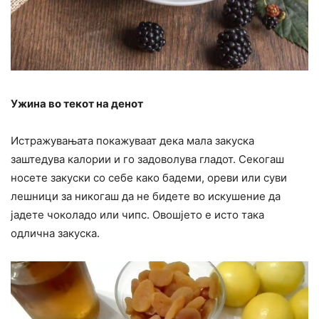
Ужина во текот на денот
Истражувањата покажуваат дека мала закуска
заштедува калории и го задоволува гладот. Секогаш
носете закуски со себе како бадеми, ореви или суви
лешници за никогаш да не бидете во искушение да
јадете чоколадо или чипс. Овошјето е исто така
одлична закуска.