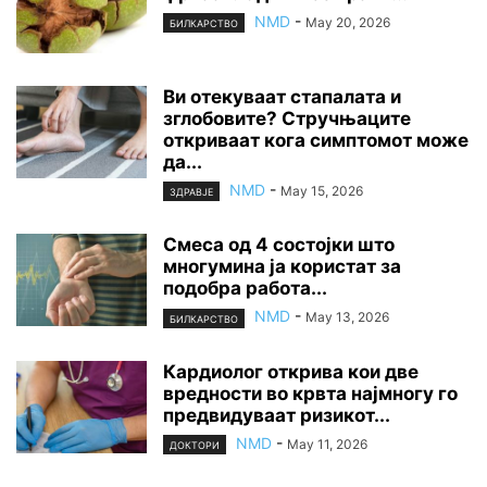
NMD
-
May 20, 2026
БИЛКАРСТВО
Ви отекуваат стапалата и
зглобовите? Стручњаците
откриваат кога симптомот може
да...
NMD
-
May 15, 2026
ЗДРАВЈЕ
Смеса од 4 состојки што
многумина ја користат за
подобра работа...
NMD
-
May 13, 2026
БИЛКАРСТВО
Кардиолог открива кои две
вредности во крвта најмногу го
предвидуваат ризикот...
NMD
-
May 11, 2026
ДОКТОРИ