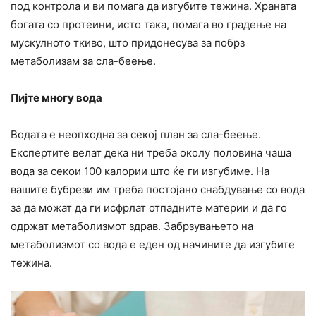
под контрола и ви помага да изгубите тежина. Храната
богата со протеини, исто така, помага во градење на
мускулното ткиво, што придонесува за побрз
метаболизам за сла-беење.
Пијте многу вода
Водата е неопходна за секој план за сла-беење.
Експертите велат дека ни треба околу половина чаша
вода за секои 100 калории што ќе ги изгубиме. На
вашите бубрези им треба постојано снабдување со вода
за да можат да ги исфрлат отпадните материи и да го
одржат метаболизмот здрав. Забрзувањето на
метаболизмот со вода е еден од начините да изгубите
тежина.