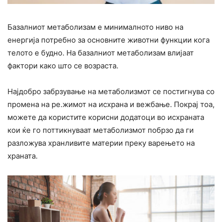
Базалниот метаболизам е минималното ниво на
енергија потребно за основните животни функции кога
телото е будно. На базалниот метаболизам влијаат
фактори како што се возраста.
Најдобро забрзување на метаболизмот се постигнува со
промена на ре.жимот на исхрана и вежбање. Покрај тоа,
можете да користите корисни додатоци во исхраната
кои ќе го поттикнуваат метаболизмот побрзо да ги
разложува хранливите материи преку варењето на
храната.