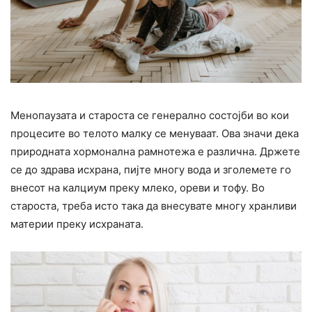
Менопаузата и староста се генерално состојби во кои
процесите во телото малку се менуваат. Ова значи дека
природната хормонална рамнотежа е различна. Држете
се до здрава исхрана, пијте многу вода и зголемете го
внесот на калциум преку млеко, ореви и тофу. Во
староста, треба исто така да внесувате многу хранливи
материи преку исхраната.