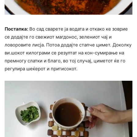
Постапка:
Во сад сварете ја водата и откако ке зоврие
се додајте го свежиот магдонос, зелениот чај и
ловоровите лисја. Потоа додајте стапче цимет. Доколку
ви.шокот килограми се резултат на кон-сумирање на
премногу слатки и благо, во тој случај, циметот ќе го
регулира шеќерот и притисокот.