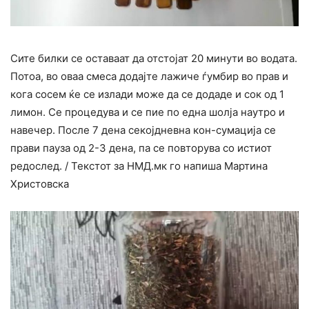
Сите билки се оставаат да отстојат 20 минути во водата.
Потоа, во оваа смеса додајте лажиче ѓумбир во прав и
кога сосем ќе се излади може да се додаде и сок од 1
лимон. Се процедува и се пие по една шолја наутро и
навечер. После 7 дена секојдневна кон-сумација се
прави пауза од 2-3 дена, па се повторува со истиот
редослед. / Текстот за НМД.мк го напиша Мартина
Христовска