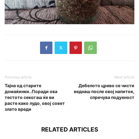
Previous article
Next article
Тајна од старите
Дебелото црево се чисти
домаќинки..Поради ова
веднаш после овој напиток,
тестото секогаш ќе ви
спречува подуеност
расте како лудо, овој совет
злато вреди
RELATED ARTICLES