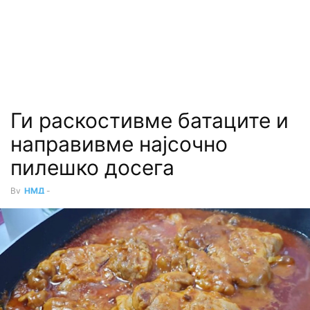
Ги раскостивме батаците и
направивме најсочно
пилешко досега
By
НМД
-