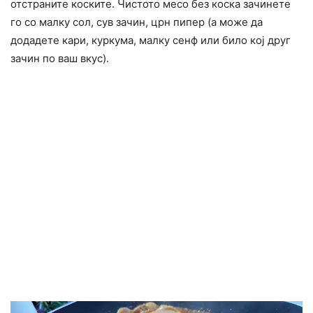
отстраните коските. Чистото месо без коска зачинете
го со малку сол, сув зачин, црн пипер (а може да
додадете кари, куркума, малку сенф или било кој друг
зачин по ваш вкус).