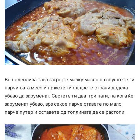
Во нелеплива тава загрејте малку масло па спуштете ги
парчињата месо и пржете ги од двете страни додека
убаво да заруменат. Свртете ги два-три пати, па кога ќе
заруменат убаво, врз секое парче ставете по мало
парче путер и оставете од топлината да се растопи.