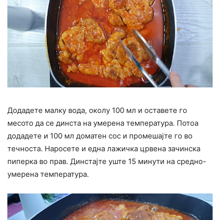
Додадете малку вода, околу 100 мл и оставете го
месото да се динста на умерена температура. Потоа
додадете и 100 мл доматен сос и промешајте го во
течноста. Наросете и една лажичка црвена зачинска
пиперка во прав. Динстајте уште 15 минути на средно-
умерена температура.