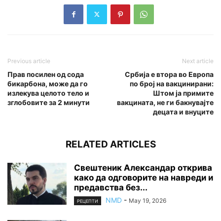
Previous article
Next article
Прав посилен од сода
Србија е втора во Европа
бикарбона, може да го
по број на вакцинирани:
излекува целото тело и
Штом ја примите
зглобовите за 2 минути
вакцината, не ги бакнувајте
децата и внуците
RELATED ARTICLES
Свештеник Александар открива
како да одговорите на навреди и
предавства без...
NMD
-
May 19, 2026
РЕЦЕПТИ