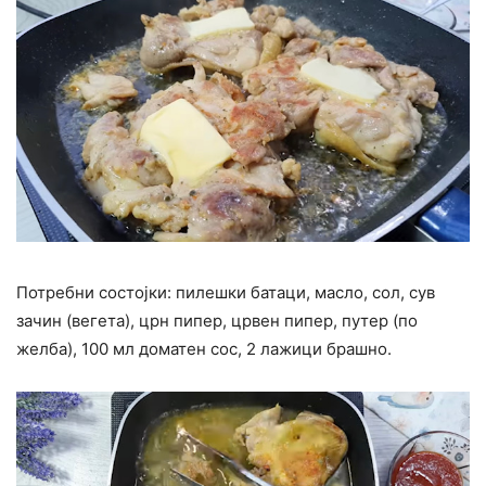
Потребни состојки: пилешки батаци, масло, сол, сув
зачин (вегета), црн пипер, црвен пипер, путер (по
желба), 100 мл доматен сос, 2 лажици брашно.