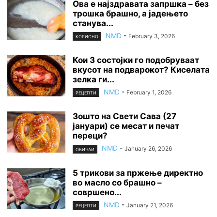
Ова е најздравата запршка – без
трошка брашно, а јадењето
станува...
NMD
-
February 3, 2026
КОРИСНО
Кои 3 состојки го подобруваат
вкусот на подварокот? Киселата
зелка ги...
NMD
-
February 1, 2026
РЕЦЕПТИ
Зошто на Свети Сава (27
јануари) се месат и печат
переци?
NMD
-
January 26, 2026
ОБИЧАИ
5 трикови за пржење директно
во масло со брашно –
совршено...
NMD
-
January 21, 2026
РЕЦЕПТИ