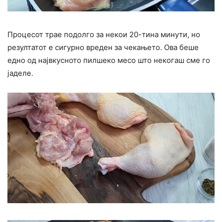
Процесот трае подолго за некои 20-тина минути, но
резултатот е сигурно вреден за чекањето. Ова беше
едно од највкусното пилшеко месо што некогаш сме го
јаделе.