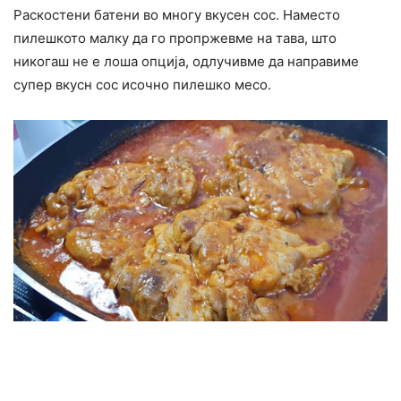
Раскостени батени во многу вкусен сос. Наместо
пилешкото малку да го пропржевме на тава, што
никогаш не е лоша опција, одлучивме да направиме
супер вкусн сос исочно пилешко месо.