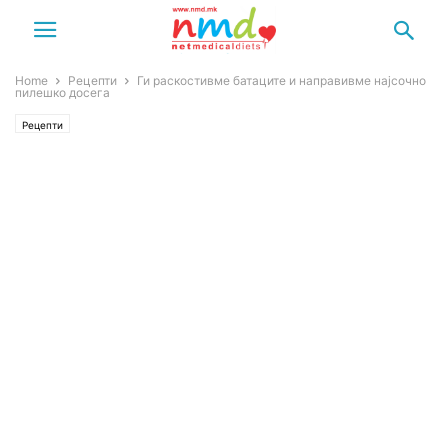
Home
Рецепти
Ги раскостивме батаците и направивме најсочно
пилешко досега
Рецепти