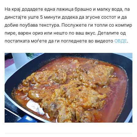
На крај додадете една лажица брашно и малку вода, па
динстајте уште 5 минути додека да згусне состот и да
добие поубава текстура. Послужете ги топли со компир
пире, варен ориз или нешто по ваш вкус. Деталите од
постапката моѓете да ги погледнете во видеото
ОВДЕ
.