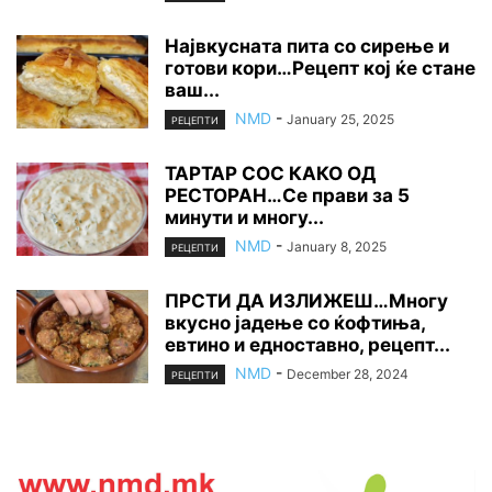
Највкусната пита со сирење и
готови кори…Рецепт кој ќе стане
ваш...
NMD
-
January 25, 2025
РЕЦЕПТИ
ТАРТАР СОС КАКО ОД
РЕСТОРАН…Се прави за 5
минути и многу...
NMD
-
January 8, 2025
РЕЦЕПТИ
ПРСТИ ДА ИЗЛИЖЕШ…Многу
вкусно јадење со ќофтиња,
евтино и едноставно, рецепт...
NMD
-
December 28, 2024
РЕЦЕПТИ