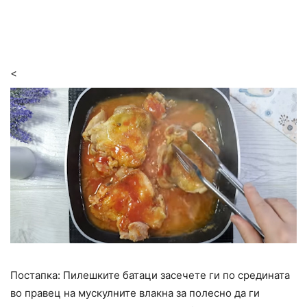
<
Постапка: Пилешките батаци засечете ги по средината
во правец на мускулните влакна за полесно да ги