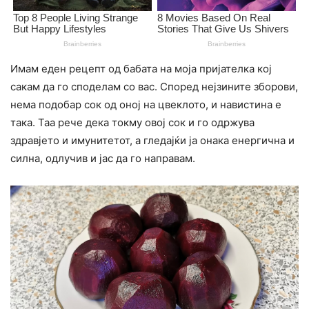
Имам еден рецепт од бабата на моја пријателка кој
сакам да го споделам со вас. Според нејзините зборови,
нема подобар сок од оној на цвеклото, и навистина е
така. Таа рече дека токму овој сок и го одржува
здравјето и имунитетот, а гледајќи ја онака енергична и
силна, одлучив и јас да го направам.