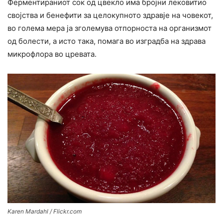
Ферментираниот сок од цвекло има бројни лековитио
својства и бенефити за целокупното здравје на човекот,
во голема мера ја зголемува отпорноста на организмот
од болести, а исто така, помага во изградба на здрава
микрофлора во цревата.
Karen Mardahl / Flickr.com