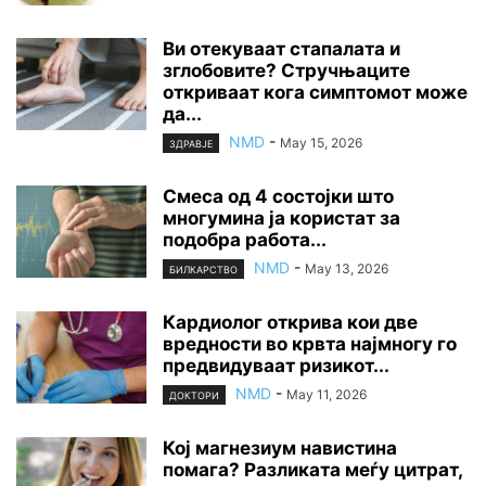
Ви отекуваат стапалата и
зглобовите? Стручњаците
откриваат кога симптомот може
да...
NMD
-
May 15, 2026
ЗДРАВЈЕ
Смеса од 4 состојки што
многумина ја користат за
подобра работа...
NMD
-
May 13, 2026
БИЛКАРСТВО
Кардиолог открива кои две
вредности во крвта најмногу го
предвидуваат ризикот...
NMD
-
May 11, 2026
ДОКТОРИ
Кој магнезиум навистина
помага? Разликата меѓу цитрат,