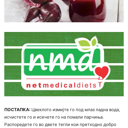
ПОСТАПКА:
Цвеклото измијте го под млаз ладна вода,
исчистете го и исечете го на помали парчиња.
Распоредете го во двете тегли кои претходно добро