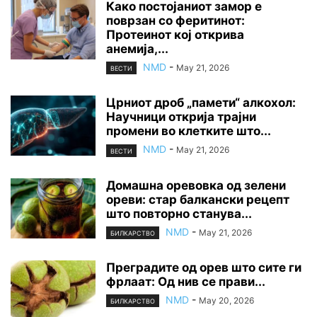
Како постојаниот замор е
поврзан со феритинот:
Протеинот кој открива
анемија,...
NMD
-
May 21, 2026
ВЕСТИ
Црниот дроб „памети“ алкохол:
Научници открија трајни
промени во клетките што...
NMD
-
May 21, 2026
ВЕСТИ
Домашна оревовка од зелени
ореви: стар балкански рецепт
што повторно станува...
NMD
-
May 21, 2026
БИЛКАРСТВО
Преградите од орев што сите ги
фрлаат: Од нив се прави...
NMD
-
May 20, 2026
БИЛКАРСТВО