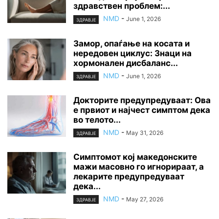
здравствен проблем:...
NMD
-
June 1, 2026
ЗДРАВЈЕ
Замор, опаѓање на косата и
нередовен циклус: Знаци на
хормонален дисбаланс...
NMD
-
June 1, 2026
ЗДРАВЈЕ
Докторите предупредуваат: Ова
е првиот и најчест симптом дека
во телото...
NMD
-
May 31, 2026
ЗДРАВЈЕ
Симптомот кој македонските
мажи масовно го игнорираат, а
лекарите предупредуваат
дека...
NMD
-
May 27, 2026
ЗДРАВЈЕ