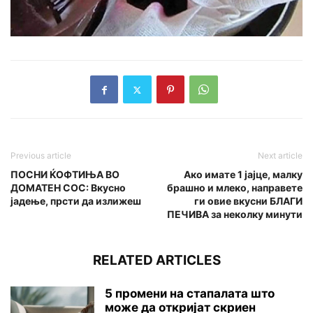
Previous article
Next article
ПОСНИ ЌОФТИЊА ВО
Ако имате 1 јајце, малку
ДОМАТЕН СОС: Вкусно
брашно и млеко, направете
јадење, прсти да излижеш
ги овие вкусни БЛАГИ
ПЕЧИВА за неколку минути
RELATED ARTICLES
5 промени на стапалата што
може да откријат скриен