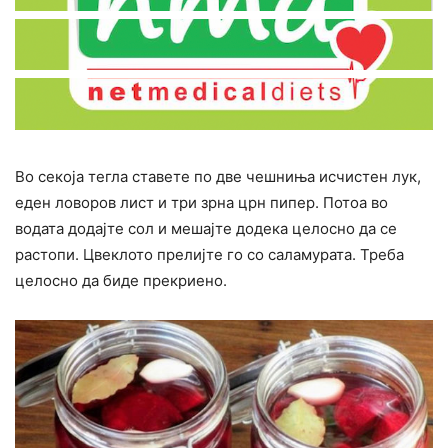
Во секоја тегла ставете по две чешниња исчистен лук,
еден ловоров лист и три зрна црн пипер. Потоа во
водата додајте сол и мешајте додека целосно да се
растопи. Цвеклото прелијте го со саламурата. Треба
целосно да биде прекриено.