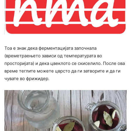
Тоа е знак дека ферментацијата започнала
(времетраењето зависи од температурата во
просторијата) и дека цвеклото се скиселило. После ова
време теглите можете цврсто да ги затворите и да ги
чувате во фрижидер.