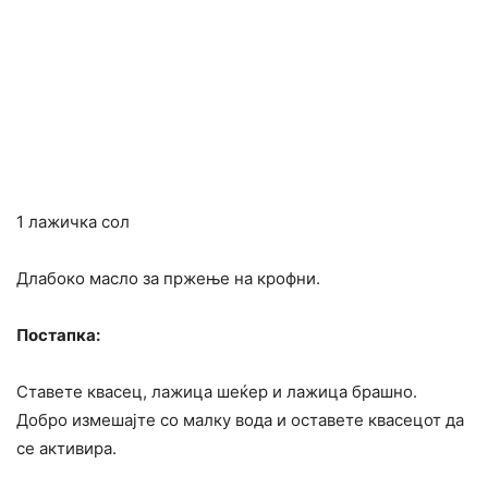
1 лажичка сол
Длабоко масло за пржење на крофни.
Постапка:
Ставете квасец, лажица шеќер и лажица брашно.
Добро измешајте со малку вода и оставете квасецот да
се активира.