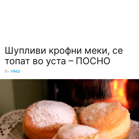
Шупливи крофни меки, се
топат во уста – ПОСНО
By
НМД
-