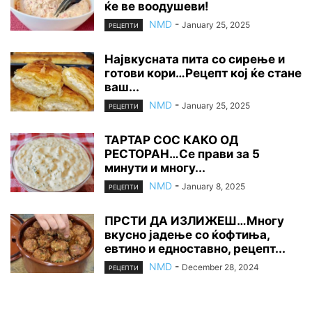
ќе ве воодушеви!
NMD
-
January 25, 2025
РЕЦЕПТИ
Највкусната пита со сирење и
готови кори…Рецепт кој ќе стане
ваш...
NMD
-
January 25, 2025
РЕЦЕПТИ
ТАРТАР СОС КАКО ОД
РЕСТОРАН…Се прави за 5
минути и многу...
NMD
-
January 8, 2025
РЕЦЕПТИ
ПРСТИ ДА ИЗЛИЖЕШ…Многу
вкусно јадење со ќофтиња,
евтино и едноставно, рецепт...
NMD
-
December 28, 2024
РЕЦЕПТИ