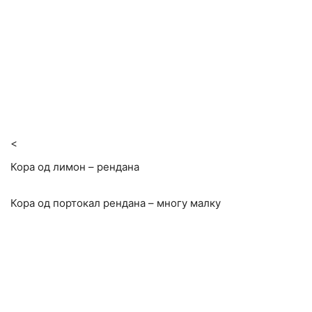
<
Кора од лимон – рендана
Кора од портокал рендана – многу малку