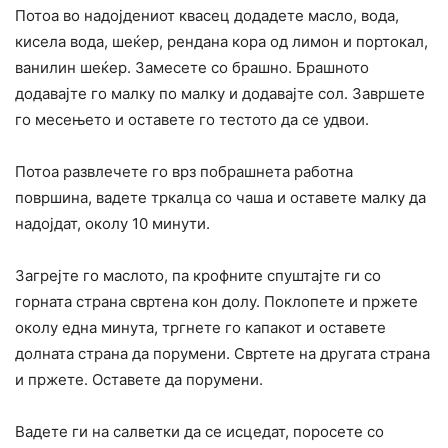
Потоа во надојдениот квасец додадете масло, вода,
кисела вода, шеќер, рендана кора од лимон и портокал,
ванилин шеќер. Замесете со брашно. Брашното
додавајте го малку по малку и додавајте сол. Завршете
го месењето и оставете го тестото да се удвои.
Потоа развлечете го врз побрашнета работна
површина, вадете тркалца со чаша и оставете малку да
надојдат, околу 10 минути.
Загрејте го маслото, па крофните спуштајте ги со
горната страна свртена кон долу. Поклопете и пржете
околу една минута, тргнете го капакот и оставете
долната страна да порумени. Свртете на другата страна
и пржете. Оставете да порумени.
Вадете ги на салветки да се исцедат, поросете со