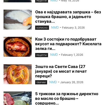
NMD
-
May 19, 2026
РЕЦЕПТИ
Ова е најздравата запршка – без
трошка брашно, а јадењето
станува...
NMD
-
February 3, 2026
КОРИСНО
Кои 3 состојки го подобруваат
вкусот на подварокот? Киселата
зелка ги...
NMD
-
February 1, 2026
РЕЦЕПТИ
Зошто на Свети Сава (27
јануари) се месат и печат
переци?
NMD
-
January 26, 2026
ОБИЧАИ
5 трикови за пржење директно
во масло со брашно –
совршено...