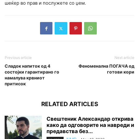
шеќер во прав и послужете со џем.
Previous article
Next article
Сладок напиток од 4
Феноменална ПОГАЧА од
состојки гарантирано го
готови кори
намалува крвниот
притисок
RELATED ARTICLES
Свештеник Александар открива
како да одговорите на навреди и
предавства без...