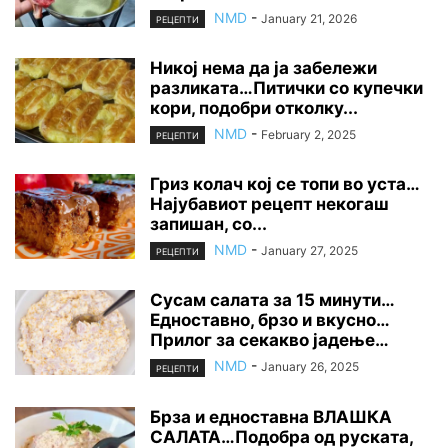
NMD
-
January 21, 2026
РЕЦЕПТИ
Никој нема да ја забележи
разликата…Питички со купечки
кори, подобри отколку...
NMD
-
February 2, 2025
РЕЦЕПТИ
Гриз колач кој се топи во уста…
Најубавиот рецепт некогаш
запишан, со...
NMD
-
January 27, 2025
РЕЦЕПТИ
Сусам салата за 15 минути…
Едноставно, брзо и вкусно…
Прилог за секакво јадење…
NMD
-
January 26, 2025
РЕЦЕПТИ
Брза и едноставна ВЛАШКА
САЛАТА…Подобра од руската,