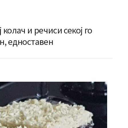
ј колач и речиси секој го
ен, едноставен