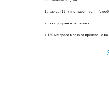
1 лажица (15 г) пченкарен густин (скроб
2 лажици прашок за печиво
+ 150 мл врело млеко за прелевање на