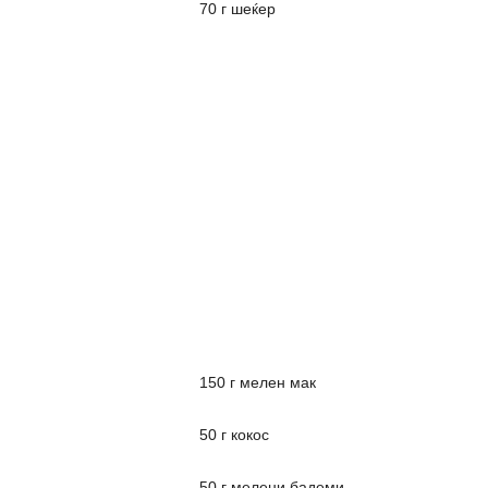
70 г шеќер
150 г мелен мак
50 г кокос
50 г мелени бадеми