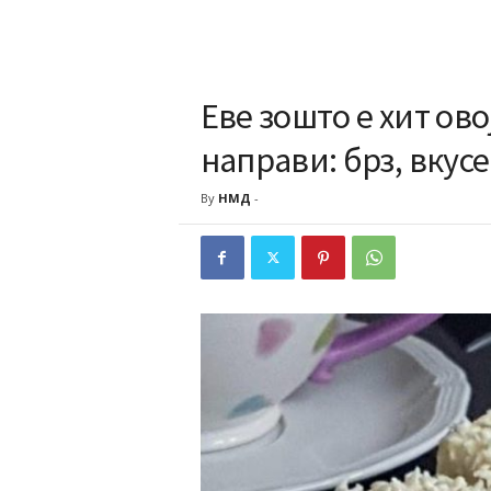
Еве зошто е хит ово
направи: брз, вкус
By
НМД
-