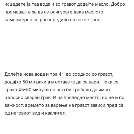
исцедете ја таа вода и во гравот додајте масло. Добро
промешајте за да се осигурате дека маслото
рамномерно се распоредило на секое зрно.
Долејте нова вода и тоа 4:1 во сооднос со гравот,
додајте 50 мл ракија и оставете да се вари. Нека се
крчка 45-50 минути по што би требало да имате
целосно сварен грав. И на последно место, но не и по
важност, времето за варење на гравот зависи пред сè
од неговиот вид и квалитет.