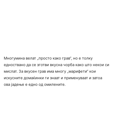
Многумина велат „просто како грав“, но е толку
едноствано да се зготви вкусна чорба како што некои си
мислат. За вкусен грав има многу „марифети“ кои
искусните домаќинки ги знаат и применуваат и затоа
ова јадење е едно од омилените.