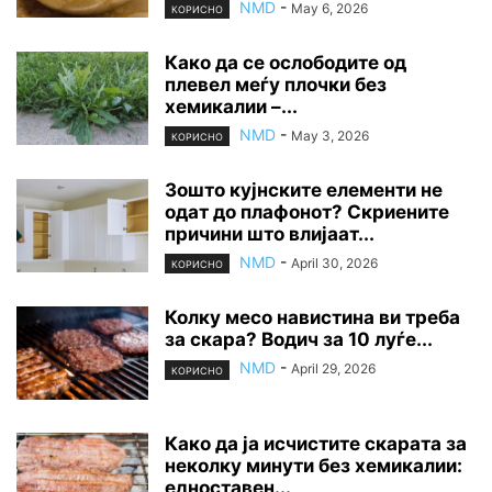
NMD
-
May 6, 2026
КОРИСНО
Како да се ослободите од
плевел меѓу плочки без
хемикалии –...
NMD
-
May 3, 2026
КОРИСНО
Зошто кујнските елементи не
одат до плафонот? Скриените
причини што влијаат...
NMD
-
April 30, 2026
КОРИСНО
Колку месо навистина ви треба
за скара? Водич за 10 луѓе...
NMD
-
April 29, 2026
КОРИСНО
Како да ја исчистите скарата за
неколку минути без хемикалии:
едноставен...