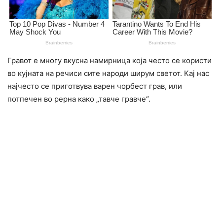
Гравот е многу вкусна намирница која често се користи
во кујната на речиси сите народи ширум светот. Кај нас
најчесто се приготвува варен чорбест грав, или
потпечен во рерна како „тавче гравче“.