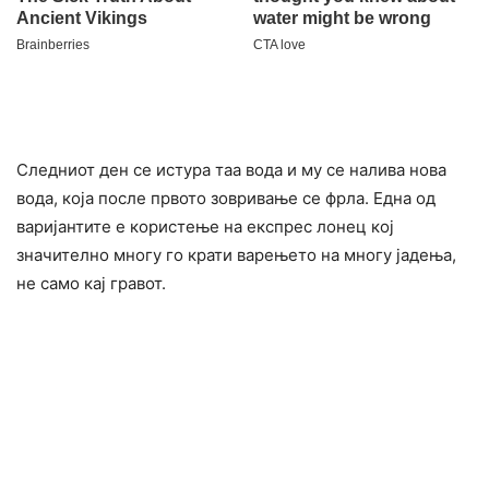
Следниот ден се истура таа вода и му се налива нова
вода, која после првото зовривање се фрла. Една од
варијантите е користење на експрес лонец кој
значително многу го крати варењето на многу јадења,
не само кај гравот.