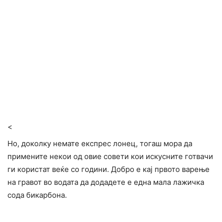
<
Но, доколку немате експрес лонец, тогаш мора да
примените некои од овие совети кои искусните готвачи
ги користат веќе со години. Добро е кај првото варење
на гравот во водата да додадете е една мала лажичка
сода бикарбона.