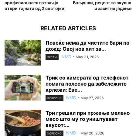
професионален готвач ја
Ваљушки, рецепт за вкусно
откри тајната од 2 состојки
и заситно јадење
RELATED ARTICLES
Повеќе нема да чистите бари по
дожд: Овој нов хит за...
NMD
-
May 31, 2026
ВЕСТИ
Трик со камерата од телефонот
помага полесно да забележите
крлежи: Еве...
NMD
-
May 27, 2026
КОРИСНО
Три грешки при пржење мелено
месо што му го уништуваат
вкусот:...
NMD
-
May 20, 2026
КОРИСНО