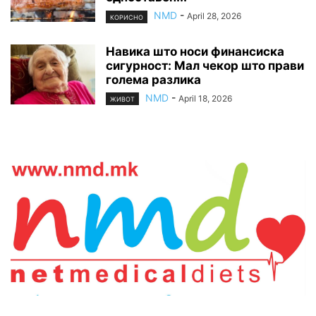
NMD
-
April 28, 2026
КОРИСНО
Навика што носи финансиска
сигурност: Мал чекор што прави
голема разлика
NMD
-
April 18, 2026
ЖИВОТ