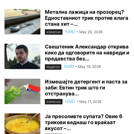
Метална лажица на прозорец?
Едноставниот трик против влага
стана хит –...
NMD
-
May 20, 2026
КОРИСНО
Свештеник Александар открива
како да одговорите на навреди и
предавства без...
NMD
-
May 19, 2026
РЕЦЕПТИ
Измешајте детергент и паста за
заби: Евтин трик што ги
отстранува...
NMD
-
May 11, 2026
КОРИСНО
Ја пресоливте супата? Овие 6
трикови веднаш го враќаат
вкусот –...