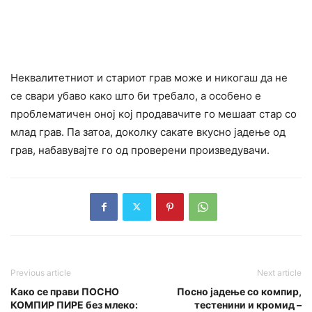
Неквалитетниот и стариот грав може и никогаш да не
се свари убаво како што би требало, а особено е
проблематичен оној кој продавачите го мешаат стар со
млад грав. Па затоа, доколку сакате вкусно јадење од
грав, набавувајте го од проверени произведувачи.
Previous article
Next article
Како се прави ПОСНО
Посно јадење со компир,
КОМПИР ПИРЕ без млеко:
тестенини и кромид –