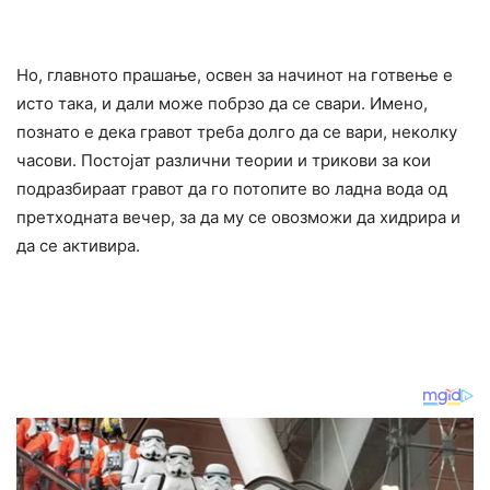
Но, главното прашање, освен за начинот на готвење е
исто така, и дали може побрзо да се свари. Имено,
познато е дека гравот треба долго да се вари, неколку
часови. Постојат различни теории и трикови за кои
подразбираат гравот да го потопите во ладна вода од
претходната вечер, за да му се овозможи да хидрира и
да се активира.