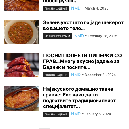
посен ручек...
NMD
-
March 4, 2025
ПОСНО ЈАДЕЊЕ
Зеленчукот што го јаде шеќерот
во вашето тело…
NMD
-
February 28, 2025
НУТРИЦИОНИЗАМ
ПОСНИ ПОЛНЕТИ ПИПЕРКИ СО
ГРАВ…Многу вкусно јадење за
Бадник и посните...
NMD
-
December 21, 2024
ПОСНО ЈАДЕЊЕ
Највкусното домашно тавче
гравче: Еве како да го
подготвите традиционалниот
специјалитет...
NMD
-
January 5, 2024
ПОСНО ЈАДЕЊЕ