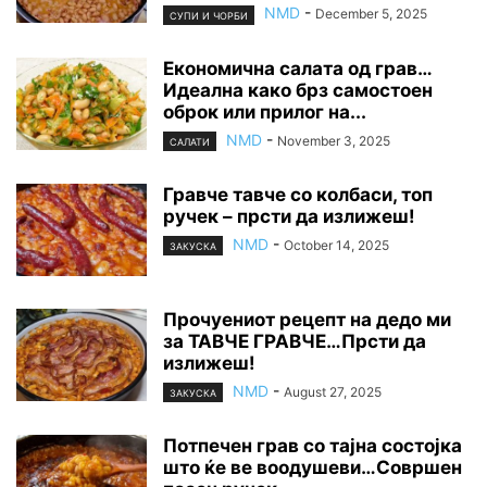
NMD
-
December 5, 2025
СУПИ И ЧОРБИ
Економична салата од грав…
Идеална како брз самостоен
оброк или прилог на...
NMD
-
November 3, 2025
САЛАТИ
Гравче тавче со колбаси, топ
ручек – прсти да излижеш!
NMD
-
October 14, 2025
ЗАКУСКА
Прочуениот рецепт на дедо ми
за ТАВЧЕ ГРАВЧЕ…Прсти да
излижеш!
NMD
-
August 27, 2025
ЗАКУСКА
Потпечен грав со тајна состојка
што ќе ве воодушеви…Совршен