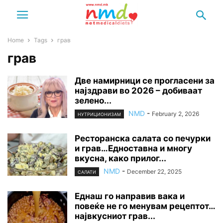
Home
Tags
грав
грав
Две намирници се прогласени за
најздрави во 2026 – добиваат
зелено...
NMD
-
February 2, 2026
НУТРИЦИОНИЗАМ
Ресторанска салата со печурки
и грав…Едноставна и многу
вкусна, како прилог...
NMD
-
December 22, 2025
САЛАТИ
Еднаш го направив вака и
повеќе не го менувам рецептот…
највкусниот грав...