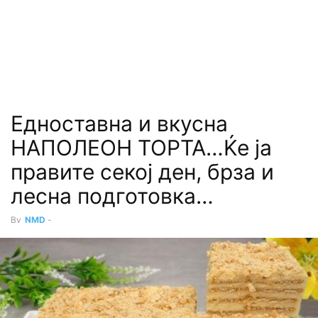
Едноставна и вкусна
НАПОЛЕОН ТОРТА…Ќе ја
правите секој ден, брза и
лесна подготовка…
By
NMD
-