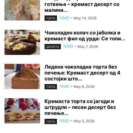
готвење – кремаст десерт со
малини...
NMD
-
May 14, 2026
ТОРТА
Чоколаден колач со јаболка и
кремаст фил од урда: Се топи...
NMD
-
May 7, 2026
ДЕСЕРТИ
Ледена чоколадна торта без
печење: Кремаст десерт од 4
состојки што...
NMD
-
May 6, 2026
ТОРТА
Кремаста торта со јагоди и
штрудли – лесен десерт без
печење...
NMD
-
May 5, 2026
ТОРТА