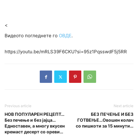
<
Видеото погледнете го
ОВДЕ
.
https://youtu.be/mRLS39F6CKU?si=95z1PqsswdF5j5RR
Previous article
Next article
НОВ ПОПУЛАРЕН РЕЦЕПТ…
БЕЗ ПЕЧЕЊЕ И БЕЗ
Без печење и без јајца…
ГОТВЕЊЕ…Овошен колач
Едноставен, а многу вкусен
со пишкоти за 15 минути…
кремаст десерт со ореви…