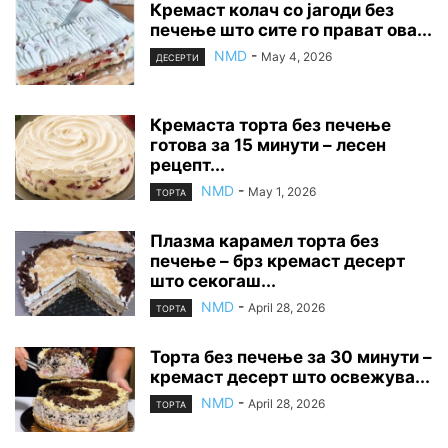
Кремаст колач со јагоди без
печење што сите го прават ова...
NMD
-
May 4, 2026
ДЕСЕРТИ
Кремаста торта без печење
готова за 15 минути – лесен
рецепт...
NMD
-
May 1, 2026
ТОРТА
Плазма карамел торта без
печење – брз кремаст десерт
што секогаш...
NMD
-
April 28, 2026
ТОРТА
Торта без печење за 30 минути –
кремаст десерт што освежува...
NMD
-
April 28, 2026
ТОРТА