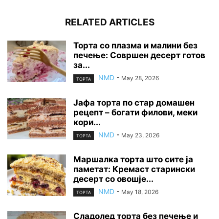
RELATED ARTICLES
Торта со плазма и малини без
печење: Совршен десерт готов
за...
NMD
-
May 28, 2026
ТОРТА
Јафа торта по стар домашен
рецепт – богати филови, меки
кори...
NMD
-
May 23, 2026
ТОРТА
Маршалка торта што сите ја
паметат: Кремаст старински
десерт со овошје...
NMD
-
May 18, 2026
ТОРТА
Сладолед торта без печење и