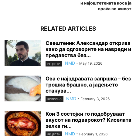
и најоштетената коса ја
враќа во живот
RELATED ARTICLES
Свештеник Александар открива
како да одговорите на навреди и
предавства без...
NMD
-
May 19, 2026
РЕЦЕПТИ
Ова е најздравата запршка – без
трошка брашно, а јадењето
станува...
NMD
-
February 3, 2026
КОРИСНО
Кои 3 состојки го подобруваат
вкусот на подварокот? Киселата
зелка ги...
NMD
-
February 1, 2026
РЕЦЕПТИ