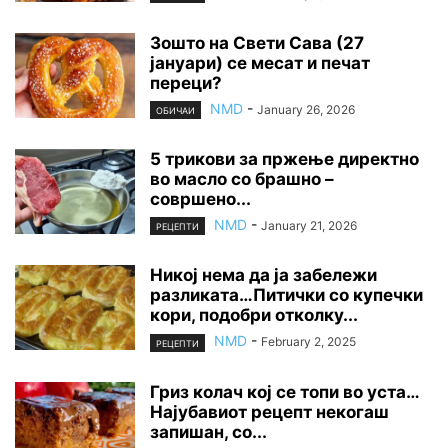
Зошто на Свети Сава (27
јануари) се месат и печат
переци?
NMD
-
January 26, 2026
ОБИЧАИ
5 трикови за пржење директно
во масло со брашно –
совршено...
NMD
-
January 21, 2026
РЕЦЕПТИ
Никој нема да ја забележи
разликата…Питички со купечки
кори, подобри отколку...
NMD
-
February 2, 2025
РЕЦЕПТИ
Гриз колач кој се топи во уста…
Најубавиот рецепт некогаш
запишан, со...