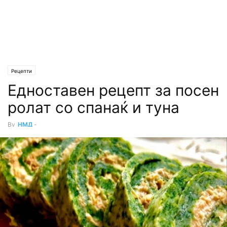
Рецепти
Едноставен рецепт за посен
ролат со спанаќ и туна
By
НМД
-