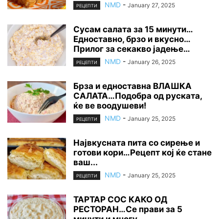
NMD
-
January 27, 2025
РЕЦЕПТИ
Сусам салата за 15 минути…
Едноставно, брзо и вкусно…
Прилог за секакво јадење…
NMD
-
January 26, 2025
РЕЦЕПТИ
Брза и едноставна ВЛАШКА
САЛАТА…Подобра од руската,
ќе ве воодушеви!
NMD
-
January 25, 2025
РЕЦЕПТИ
Највкусната пита со сирење и
готови кори…Рецепт кој ќе стане
ваш...
NMD
-
January 25, 2025
РЕЦЕПТИ
ТАРТАР СОС КАКО ОД
РЕСТОРАН…Се прави за 5