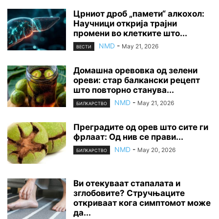
Црниот дроб „памети“ алкохол:
Научници открија трајни
промени во клетките што...
NMD
-
May 21, 2026
ВЕСТИ
Домашна оревовка од зелени
ореви: стар балкански рецепт
што повторно станува...
NMD
-
May 21, 2026
БИЛКАРСТВО
Преградите од орев што сите ги
фрлаат: Од нив се прави...
NMD
-
May 20, 2026
БИЛКАРСТВО
Ви отекуваат стапалата и
зглобовите? Стручњаците
откриваат кога симптомот може
да...