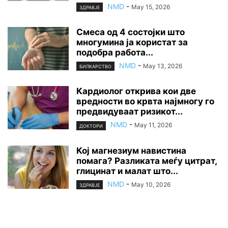
NMD
-
May 15, 2026
ЗДРАВЈЕ
Смеса од 4 состојки што
многумина ја користат за
подобра работа...
NMD
-
May 13, 2026
БИЛКАРСТВО
Кардиолог открива кои две
вредности во крвта најмногу го
предвидуваат ризикот...
NMD
-
May 11, 2026
ДОКТОРИ
Кој магнезиум навистина
помага? Разликата меѓу цитрат,
глицинат и малат што...
NMD
-
May 10, 2026
ЗДРАВЈЕ