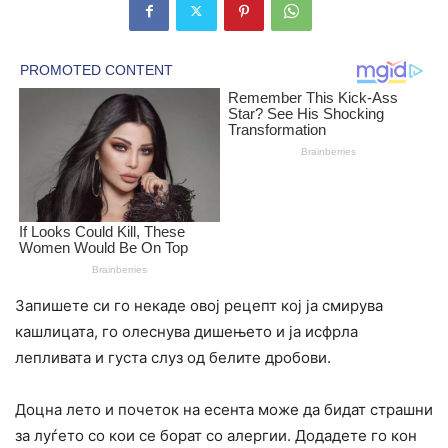
Запишете си го некаде овој рецепт кој ја смирува
кашлицата, го олеснува дишењето и ја исфрла
лепливата и густа слуз од белите дробови.
Доцна лето и почеток на есента може да бидат страшни
за луѓето со кои се борат со алергии. Додадете го кон