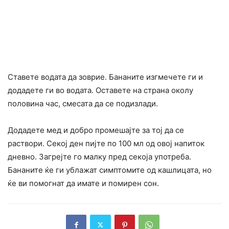
Ставете водата да зоврие. Бананите изгмечете ги и
додадете ги во водата. Оставете на страна околу
половина час, смесата да се подизлади.
Додадете мед и добро промешајте за тој да се
раствори. Секој ден пијте по 100 мл од овој напиток
дневно. Загрејте го малку пред секоја употреба.
Бананите ќе ги ублажат симптомите од кашлицата, но
ќе ви помогнат да имате и помирен сон.