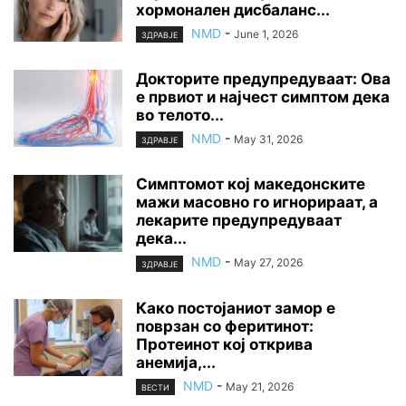
хормонален дисбаланс...
NMD
-
June 1, 2026
ЗДРАВЈЕ
Докторите предупредуваат: Ова
е првиот и најчест симптом дека
во телото...
NMD
-
May 31, 2026
ЗДРАВЈЕ
Симптомот кој македонските
мажи масовно го игнорираат, а
лекарите предупредуваат
дека...
NMD
-
May 27, 2026
ЗДРАВЈЕ
Како постојаниот замор е
поврзан со феритинот:
Протеинот кој открива
анемија,...
NMD
-
May 21, 2026
ВЕСТИ