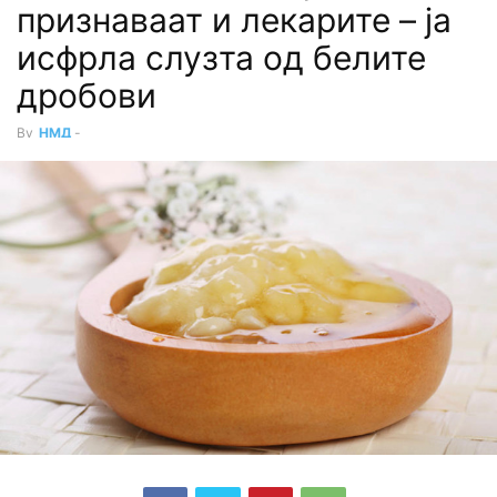
признаваат и лекарите – ја
исфрла слузта од белите
дробови
By
НМД
-