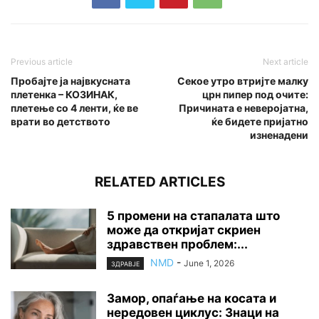
Previous article
Next article
Пробајте ја највкусната
Секое утро втријте малку
плетенка – КОЗИНАК,
црн пипер под очите:
плетење со 4 ленти, ќе ве
Причината е неверојатна,
врати во детството
ќе бидете пријатно
изненадени
RELATED ARTICLES
5 промени на стапалата што
може да откријат скриен
здравствен проблем:...
NMD
-
June 1, 2026
ЗДРАВЈЕ
Замор, опаѓање на косата и
нередовен циклус: Знаци на