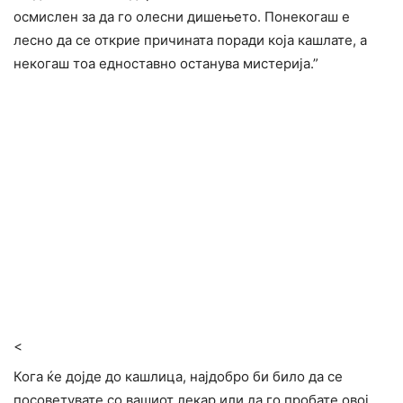
осмислен за да го олесни дишењето. Понекогаш е
лесно да се открие причината поради која кашлате, а
некогаш тоа едноставно останува мистерија.”
<
Кога ќе дојде до кашлица, најдобро би било да се
посоветувате со вашиот лекар или да го пробате овој