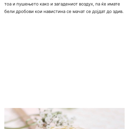
тоа и пушењето како и загадениот воздух, па ќе имате
бели дробови кои навистина се мачат се дојдат до здив.