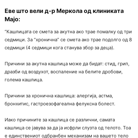
Еве што вели д-р Меркола од клиниката
Мајо:
“Кашлицата се смета за акутна ако трае помалку од три
седмици. За “хронична” се смета ако трае подолго од 8
седмици (4 седмици кога станува збор за деца).
Причини за акутна кашлица може да бидат: стид, грип,
дразби од воздухот, воспаление на белите дробови,
голема кашлица.
Причини за хронична кашлица: алергија, астма,
бронхитис, гастроезофагеална фелуксна болест.
Иако причините за кашлица се различни, самата
кашлица се јавува за да ја исфрли слузта од телото. Тоа
е единствениот одбранбен механизам на вашето тело