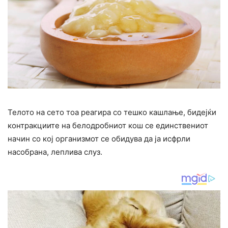
Телото на сето тоа реагира со тешко кашлање, бидејќи
контракциите на белодробниот кош се единствениот
начин со кој организмот се обидува да ја исфрли
насобрана, леплива слуз.