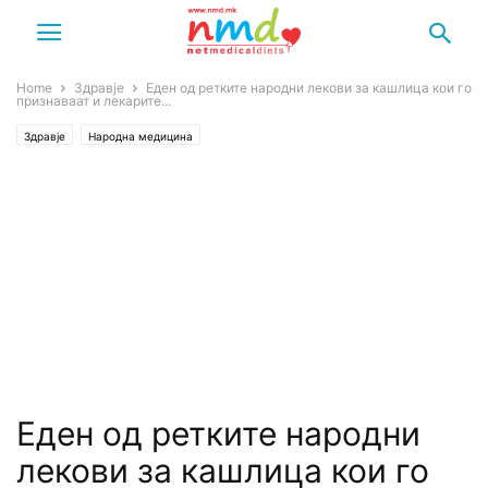
Home
Здравје
Еден од ретките народни лекови за кашлица кои го
признаваат и лекарите...
Здравје
Народна медицина
Еден од ретките народни
лекови за кашлица кои го