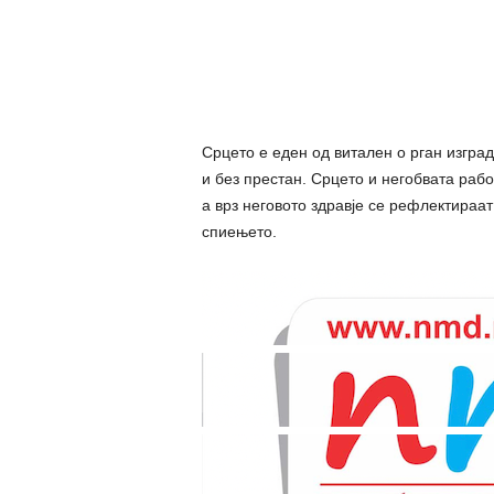
Срцето е еден од витален о рган изгра
и без престан. Срцето и негобвата рабо
а врз неговото здравје се рефлектираат
спиењето.