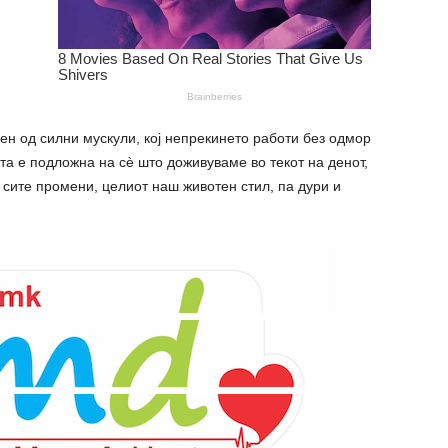
ден од силни мускули, кој непрекинето работи без одмор
та е подложна на сè што доживуваме во текот на денот,
 сите промени, целиот наш животен стил, па дури и