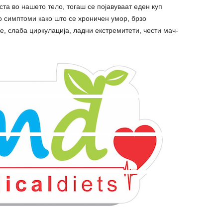
та во нашето тело, тогаш се појавуваат еден куп
о симптоми како што се хроничен умор, брзо
 слаба циркулација, ладни екстремитети, чести мач-