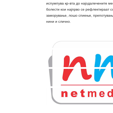
испумпува кр-вта до најодалечените мес
болести кои најпрво се рефлектираат с
заморување, лошо спиење, препотување,
нини и слично.