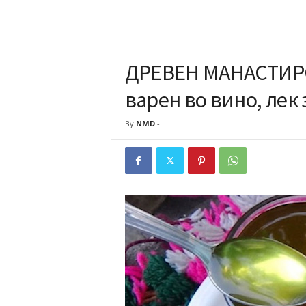
ДРЕВЕН МАНАСТИРС
варен во вино, лек 
By
NMD
-