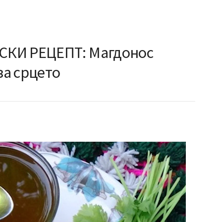
КИ РЕЦЕПТ: Магдонос
за срцето