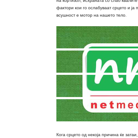
на кортизол, исхраната со слаб квалите
фактори кои го ослабуваат срцето и ја
всушност е мотор на нашето тело.
Кога срцето од некоја причина ќе затаи