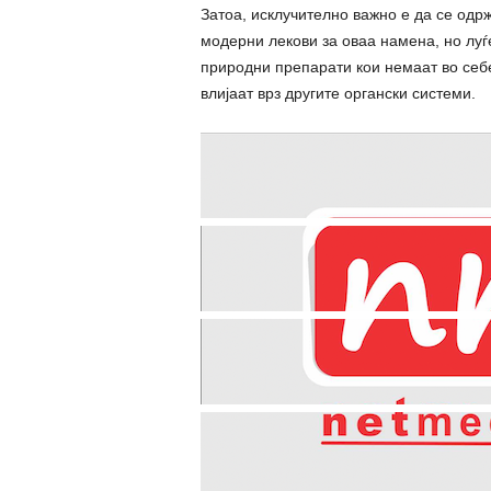
Затоа, исклучително важно е да се одрж
модерни лекови за оваа намена, но луѓ
природни препарати кои немаат во себ
влијаат врз другите органски системи.