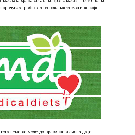
т, масната храна богата со транс масти… сето тоа се
 попречуваат работата на оваа мала машина, која
, кога нема да може да правилно и силно да ја