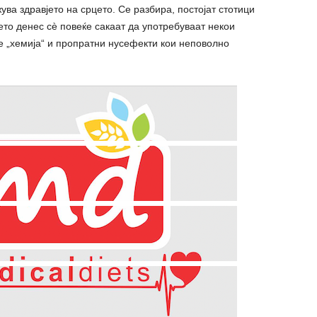
ува здравјето на срцето. Се разбира, постојат стотици
ето денес сè повеќе сакаат да употребуваат некои
е „хемија“ и пропратни нусефекти кои неповолно