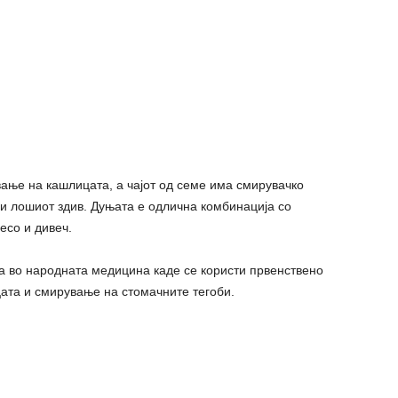
вање на кашлицата, а чајот од семе има смирувачко
 и лошиот здив. Дуњата е одлична комбинација со
есо и дивеч.
а во народната медицина каде се користи првенствено
ата и смирување на стомачните тегоби.