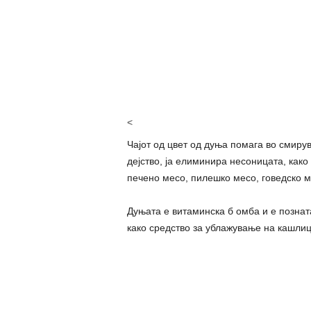
<
Чајот од цвет од дуња помага во смиру
дејство, ја елиминира несоницата, како
печено месо, пилешко месо, говедско м
Дуњата е витаминска б омба и е познат
како средство за ублажување на кашлиц