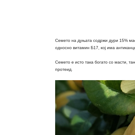
Семето на дуњата содржи дури 15% мас
односно витамин Б17, кој има антиканце
Семето е исто така богато со масти, та
протеид.