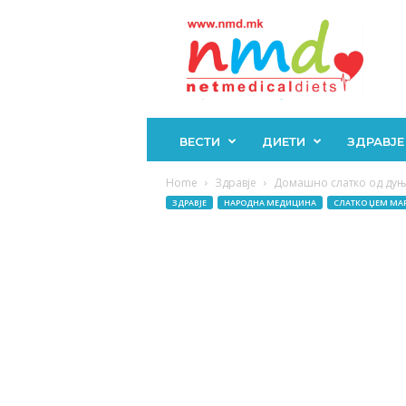
Н
М
Д
ВЕСТИ
ДИЕТИ
ЗДРАВЈЕ
Home
Здравје
Домашно слатко од дуњи 
ЗДРАВЈЕ
НАРОДНА МЕДИЦИНА
СЛАТКО ЏЕМ МА