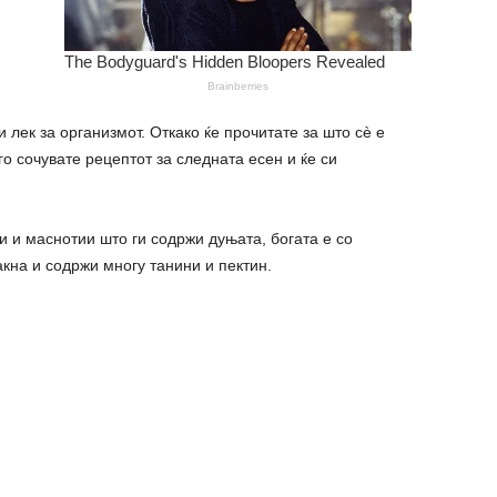
 лек за организмот. Откако ќе прочитате за што сè е
го сочувате рецептот за следната есен и ќе си
 и маснотии што ги содржи дуњата, богата е со
кна и содржи многу танини и пектин.