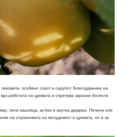
а лековити, особено сокот и сирупот. Благодарение на
т врз работата на цревата и спречува заразни болести.
ќер, лечи кашлица, астма и акутна дијареа. Печена или
ние на слузокожата на желудникот и цревата, но и за