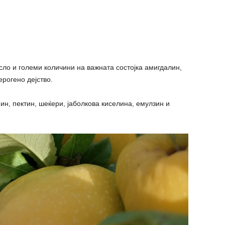
ло и големи количини на важната состојка амигдалин,
рогено дејство.
нин, пектин, шеќери, јаболкова киселина, емулзин и