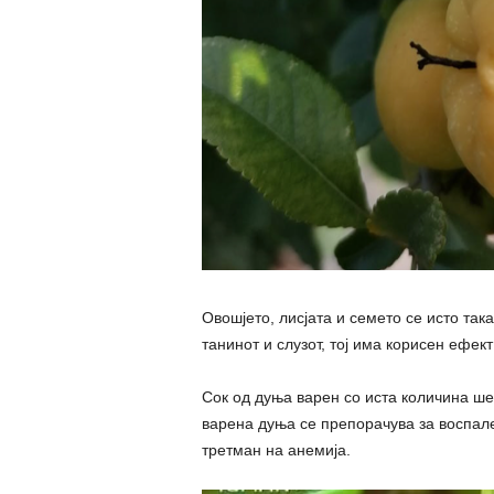
Овошјето, лисјата и семето се исто так
танинот и слузот, тој има корисен ефек
Сок од дуња варен со иста количина ше
варена дуња се препорачува за воспале
третман на анемија.