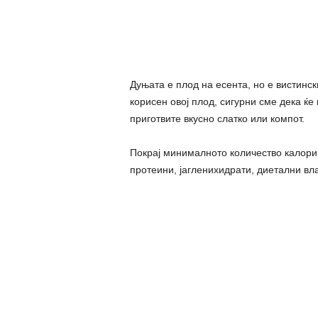
Дуњата e плод на есента, но е вистински
корисен овој плод, сигурни сме дека ќе 
приготвите вкусно слатко или компот.
Покрај минималното количество калории
протеини, јагленихидрати, диетални вла