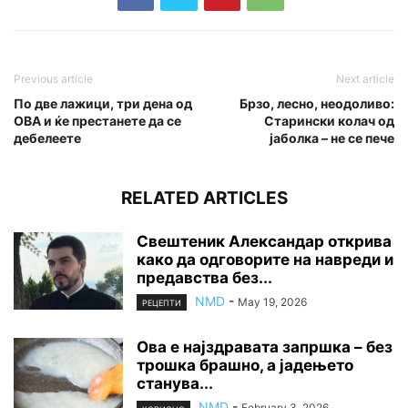
Previous article
Next article
По две лажици, три дена од
Брзо, лесно, неодоливо:
ОВА и ќе престанете да се
Старински колач од
дебелеете
јаболка – не се пече
RELATED ARTICLES
Свештеник Александар открива
како да одговорите на навреди и
предавства без...
NMD
-
May 19, 2026
РЕЦЕПТИ
Ова е најздравата запршка – без
трошка брашно, а јадењето
станува...
NMD
-
February 3, 2026