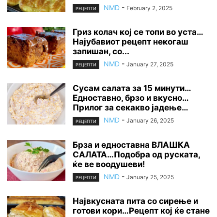
NMD
-
February 2, 2025
РЕЦЕПТИ
Гриз колач кој се топи во уста…
Најубавиот рецепт некогаш
запишан, со...
NMD
-
January 27, 2025
РЕЦЕПТИ
Сусам салата за 15 минути…
Едноставно, брзо и вкусно…
Прилог за секакво јадење…
NMD
-
January 26, 2025
РЕЦЕПТИ
Брза и едноставна ВЛАШКА
САЛАТА…Подобра од руската,
ќе ве воодушеви!
NMD
-
January 25, 2025
РЕЦЕПТИ
Највкусната пита со сирење и
готови кори…Рецепт кој ќе стане