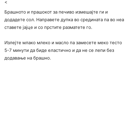
<
Брашното и прашокот за печиво измешајте ги и
додадете сол. Направете дупка во средината па во неа
ставете јајце и со прстите разматете го.
Излејте млако млеко и масло па замесете меко тесто
5-7 минути да биде еластично и да не се лепи без
додавање на брашно.