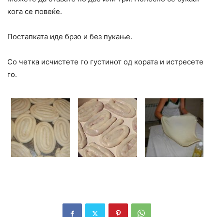
кога се повеќе.
Постапката иде брзо и без пукање.
Со четка исчистете го густинот од кората и истресете
го.