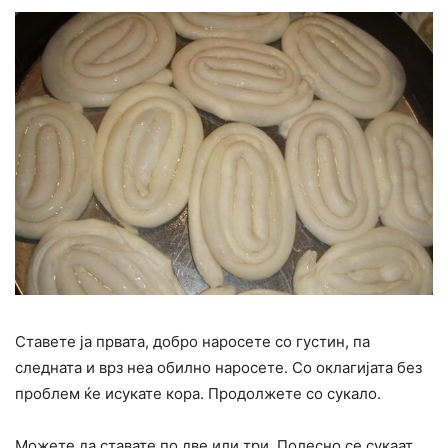
Ставете ја првата, добро наросете со густин, па
следната и врз неа обилно наросете. Со оклагијата без
проблем ќе исукате кора. Продолжете со сукало.
Можете да ставате по две или три. Полесно се сукаат