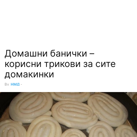
Домашни банички –
корисни трикови за сите
домакинки
By
НМД
-