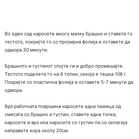
Во еден сад наросете многу малку брашно и ставете го
тестото, покријте го со проѕирна фолија и оставете да
одмора 30 минути.
Брашното и густинот спојте ги и добро промешајте.
Тестото поделете го на 6 топки, секоја е тешка 108 г.
Покријте со пластична фолија и оставете 5-7 минути да
одмора.
Врз работната површина наросете една лажица од
смесата со брашно и густин, ставете една топка,
наросете и врз неа наросете со густин па со оклагија
направете кора околу 20см.