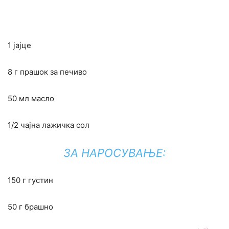
1 јајце
8 г прашок за печиво
50 мл масло
1/2 чајна лажичка сол
ЗА НАРОСУВАЊЕ:
150 г густин
50 г брашно