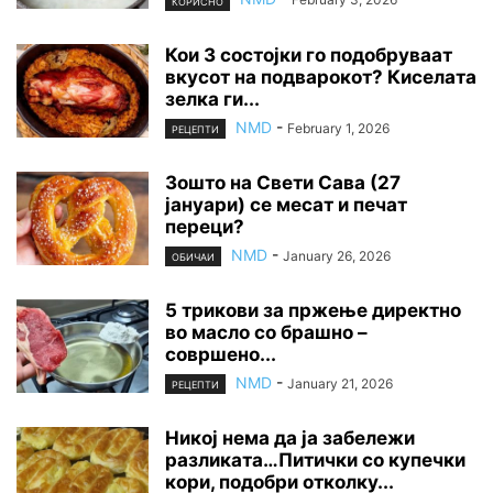
КОРИСНО
Кои 3 состојки го подобруваат
вкусот на подварокот? Киселата
зелка ги...
NMD
-
February 1, 2026
РЕЦЕПТИ
Зошто на Свети Сава (27
јануари) се месат и печат
переци?
NMD
-
January 26, 2026
ОБИЧАИ
5 трикови за пржење директно
во масло со брашно –
совршено...
NMD
-
January 21, 2026
РЕЦЕПТИ
Никој нема да ја забележи
разликата…Питички со купечки
кори, подобри отколку...