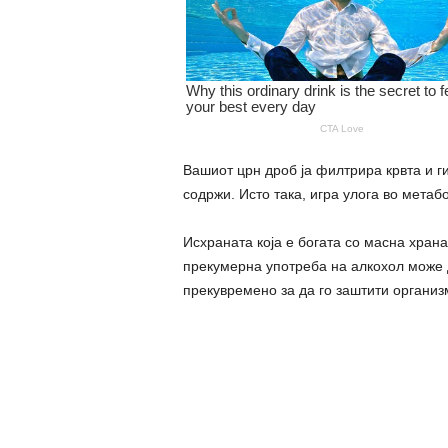
Вашиот црн дроб ја филтрира крвта и г
содржи. Исто така, игра улога во метаб
Исхраната која е богата со масна хран
прекумерна употреба на алкохол може д
прекувремено за да го заштити организ