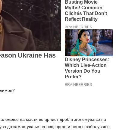
 лимон?
таложење на масти во црниот дроб и зголемување на
ва до замастување на овој орган и негово заболување.