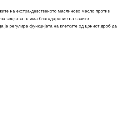
вките на екстра-девственото маслиново масло против
а својство го има благодарение на своите
а ја регулира функцијата на клетките од црниот дроб да