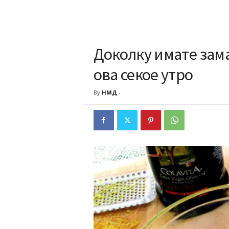
Доколку имате зама
ова секое утро
By
НМД
-