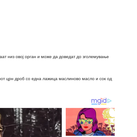
аат низ овој орган и може да доведат до зголемување
иот црн дроб со една лажица маслиново масло и сок од