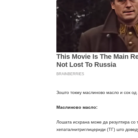
Зошто токму маслиново масло и сок од
Маслиново масло:
Лошата исхрана може да резултира со 
хепаталнитриглицериди (ТГ) што доведу