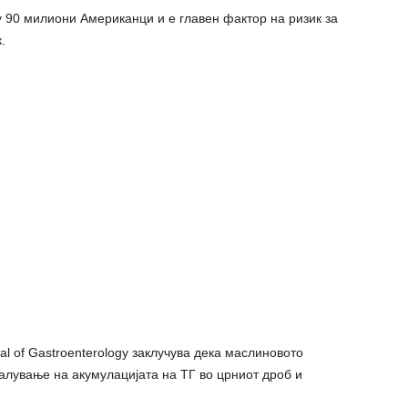
 90 милиони Американци и е главен фактор на ризик за
.
l of Gastroenterology заклучува дека маслиновото
алување на акумулацијата на ТГ во црниот дроб и