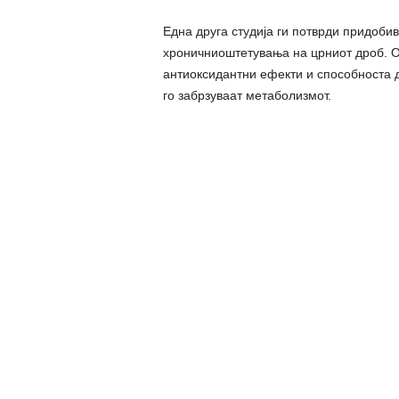
Една друга студија ги потврди придоби
хроничниоштетувања на црниот дроб. Ов
антиоксидантни ефекти и способноста д
го забрзуваат метаболизмот.