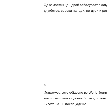
Од замастен црн дроб заболуваат околу
дијабетес, срцеви напади, па дури и рак
<
Истражувањето објавено во World Journa
масло заштитува одоваа болест, со нам
нивото на TГ после јадење.