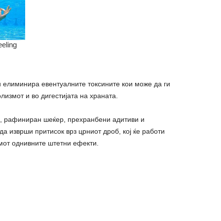
и елиминира евентуалните токсините кои може да ги
олизмот и во дигестијата на храната.
а, рафиниран шеќер, прехранбени адитиви и
а изврши притисок врз црниот дроб, кој ќе работи
мот однивните штетни ефекти.