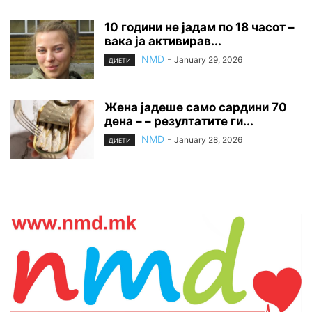
10 години не јадам по 18 часот –
вака ја активирав...
NMD
-
January 29, 2026
ДИЕТИ
Жена јадеше само сардини 70
дена – – резултатите ги...
NMD
-
January 28, 2026
ДИЕТИ