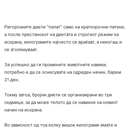
Ригорозните диети “палат” само на краткорочни патеки,
а после престанокот на диетата и строгиот режим на
исхрана, килограмите најчесто се враќаат, а некогаш и
се зголемуваат.
За успешно да ги промените животните навики,
потребно е да се оснесувате на одреден начин, барем
21 ден.
Токму затоа, бројни диети се организирани во три
седмици, за да може телото да се навикне на новиот
начин на исхрана.
Во зависност од тоа колку вишок килограми имате и