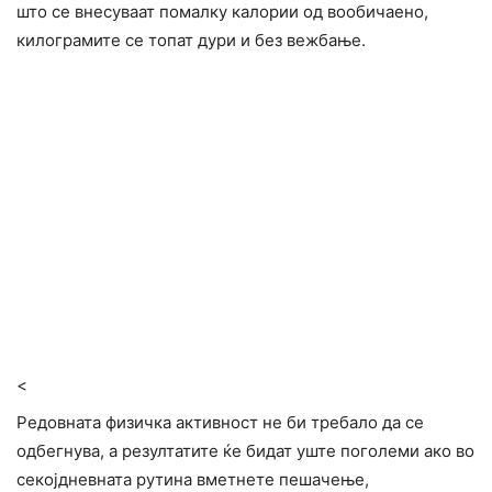
што се внесуваат помалку калории од вообичаено,
килограмите се топат дури и без вежбање.
<
Редовната физичка активност не би требало да се
одбегнува, а резултатите ќе бидат уште поголеми ако во
секојдневната рутина вметнете пешачење,