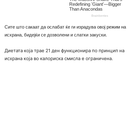
Сите што сакаат да ослабат ќе ги израдува овој режим на
исхрана, бидејќи се дозволени и слатки закуски.
Диетата која трае 21 ден функционира по принцип на
исхрана која во калориска смисла е ограничена.