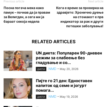
Previous article
Next article
Посна погача мека како
Кога е време за проверка на
памук – почнав да ја правам
здравјето: Хронично дуење
за Велигден, а сега ми ја
на стомакот е прв
бараат секоја недела
индикатор за рак и други
потешки заболувања!
RELATED ARTICLES
UN диета: Популарен 90-дневен
режим за слабеење без
гладување и со...
NMD
-
May 20, 2026
ДИЕТИ
Пијте го 21 ден: Едноставен
напиток од семе и јогурт
помага...
NMD
-
May 19, 2026
ДИЕТИ