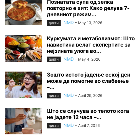
Познатата супа од зелка
повторно е хит: Како делува 7-
дневниот режим...
NMD
-
May 13, 2026
ДИЕТИ
Куркумата и метаболизмот: Што
навистина велат експертите за
нејзината улога во...
NMD
-
May 4, 2026
ДИЕТИ
Зошто истото јадење секој ден
може да помогне во слабеење
–...
NMD
-
April 29, 2026
ДИЕТИ
Што се случува во телото кога
не јадете 12 часа –...
NMD
-
April 7, 2026
ДИЕТИ