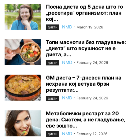
Посна диета од 5 дена што го
„ресетира“ организмот: план
кој...
NMD
-
March 19, 2026
ДИЕТИ
Топи маснотии без гладување:
„диета“ што всушност не е
диета, а...
NMD
-
February 24, 2026
ДИЕТИ
GM диета – 7-дневен план на
исхрана кој ветува брзи
резултати:...
NMD
-
February 24, 2026
ДИЕТИ
Метаболички рестарт за 20
дена: Систем, а не гладување,
еве зошто...
NMD
-
February 12, 2026
ДИЕТИ