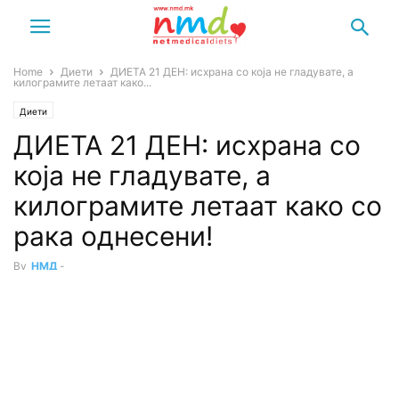
Home
Диети
ДИЕТА 21 ДЕН: исхрана со која не гладувате, а
килограмите летаат како...
Диети
ДИЕТА 21 ДЕН: исхрана со
која не гладувате, а
килограмите летаат како со
рака однесени!
By
НМД
-