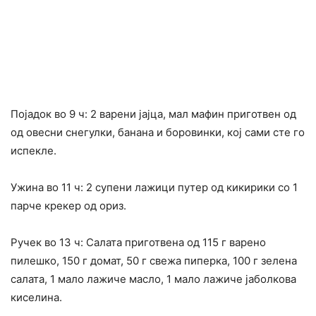
Појадок во 9 ч: 2 варени јајца, мал мафин приготвен од
од овесни снегулки, банана и боровинки, кој сами сте го
испекле.
Ужина во 11 ч: 2 супени лажици путер од кикирики со 1
парче крекер од ориз.
Ручек во 13 ч: Салата приготвена од 115 г варено
пилешко, 150 г домат, 50 г свежа пиперка, 100 г зелена
салата, 1 мало лажиче масло, 1 мало лажиче јаболкова
киселина.