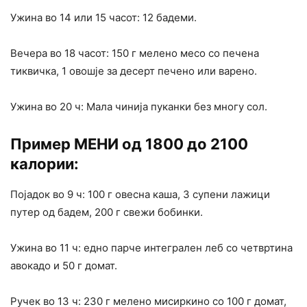
Ужина во 14 или 15 часот: 12 бадеми.
Вечера во 18 часот: 150 г мелено месо со печена
тиквичка, 1 овошје за десерт печено или варено.
Ужина во 20 ч: Мала чинија пуканки без многу сол.
Пример МЕНИ од 1800 до 2100
калории:
Појадок во 9 ч: 100 г овесна каша, 3 супени лажици
путер од бадем, 200 г свежи бобинки.
Ужина во 11 ч: едно парче интегрален леб со четвртина
авокадо и 50 г домат.
Ручек во 13 ч: 230 г мелено мисиркино со 100 г домат,