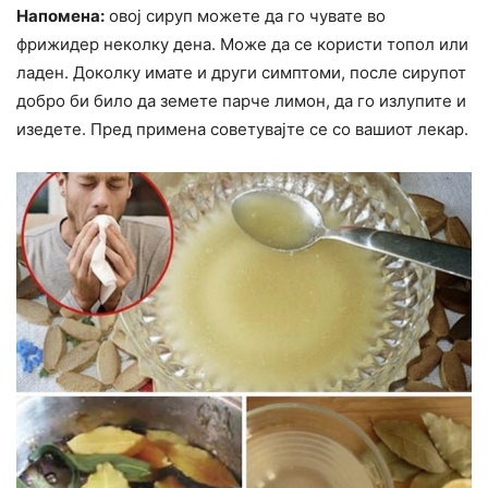
Напомена:
овој сируп можете да го чувате во
фрижидер неколку дена. Може да се користи топол или
ладен. Доколку имате и други симптоми, после сирупот
добро би било да земете парче лимон, да го излупите и
изедете. Пред примена советувајте се со вашиот лекар.