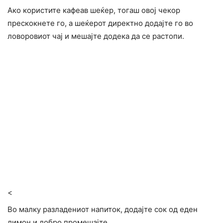
Ако користите кафеав шеќер, тогаш овој чекор
прескокнете го, а шеќерот директно додајте го во
ловоровиот чај и мешајте додека да се растопи.
<
Во малку разладениот напиток, додајте сок од еден
лимон и добро промешајте.