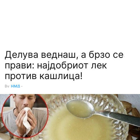
Делува веднаш, а брзо се
прави: најдобриот лек
против кашлица!
By
НМД
-