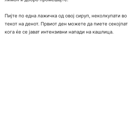
Пијте по една лажичка од овој сируп, неколкупати во
текот на денот. Првиот ден можете да пиете секојпат
кога ќе се јават интензивни напади на кашлица.