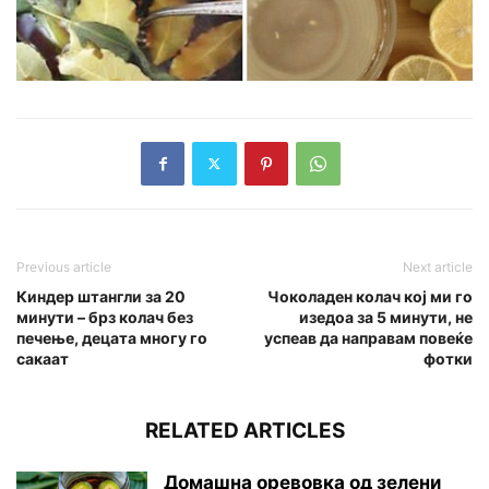
Previous article
Next article
Киндер штангли за 20
Чоколаден колач кој ми го
минути – брз колач без
изедоа за 5 минути, не
печење, децата многу го
успеав да направам повеќе
сакаат
фотки
RELATED ARTICLES
Домашна оревовка од зелени