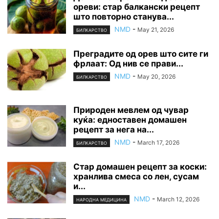
ореви: стар балкански рецепт
што повторно станува...
NMD
-
May 21, 2026
БИЛКАРСТВО
Преградите од орев што сите ги
фрлаат: Од нив се прави...
NMD
-
May 20, 2026
БИЛКАРСТВО
Природен мевлем од чувар
куќа: едноставен домашен
рецепт за нега на...
NMD
-
March 17, 2026
БИЛКАРСТВО
Стар домашен рецепт за коски:
хранлива смеса со лен, сусам
и...
NMD
-
March 12, 2026
НАРОДНА МЕДИЦИНА