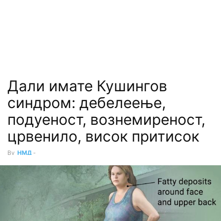
Дали имате Кушингов
синдром: дебелеење,
подуеност, вознемиреност,
црвенило, висок притисок
By
НМД
-