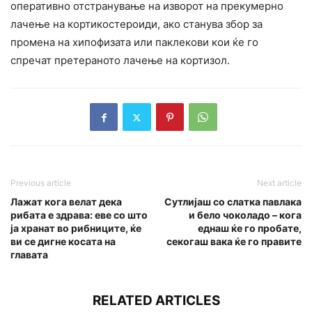
оперативно отстранување на изворот на прекумерно
лачење на кортикостероиди, ако станува збор за
промена на хипофизата или паклекови кои ќе го
спречат претераното лачење на кортизол.
Previous article
Next article
Лажат кога велат дека
Сутлијаш со слатка павлака
рибата е здрава: еве со што
и бело чоколадо – кога
ја хранат во рибниците, ќе
еднаш ќе го пробате,
ви се дигне косата на
секогаш вака ќе го правите
главата
RELATED ARTICLES