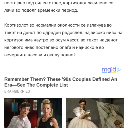
постојано под силен стрес, кортизолот засилено се
лачи во подолг временски период.
Кортизолот во нормални околности се излачува во
текот на денот по одреден редослед: највисоко ниво на
кортизол има наутро во осум часот, во текот на денот
неговото ниво постепено опаѓа и најниско е во
вечерните часови и околу полноќ.