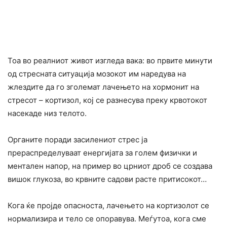
Тоа во реалниот живот изгледа вака: во првите минути
од стресната ситуација мозокот им наредува на
жлездите да го зголемат лачењето на хормонит на
стресот – кортизол, кој се разнесува преку крвотокот
насекаде низ телото.
Органите поради засилениот стрес ја
прераспределуваат енергијата за голем физички и
ментален напор, на пример во црниот дроб се создава
вишок глукоза, во крвните садови расте притисокот…
Кога ќе пројде опасноста, лачењето на кортизолот се
нормализира и тело се опоравува. Меѓутоа, кога сме