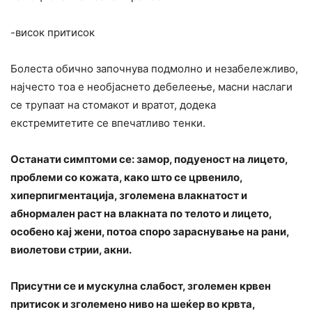
-висок притисок
Болеста обично започнува подмолно и незабележливо,
најчесто тоа е необјаснето дебелеење, масни наслаги
се трупаат на стомакот и вратот, додека
екстремитетите се впечатливо тенки.
Останати симптоми се: замор, подуеност на лицето,
проблеми со кожата, како што се црвенило,
хиперпигментација, зголемена влакнатост и
абнормален раст на влакната по телото и лицето,
особено кај жени, потоа споро зараснување на рани,
виолетови стрии, акни.
Присутни се и мускулна слабост, зголемен крвен
притисок и зголемено ниво на шеќер во крвта,