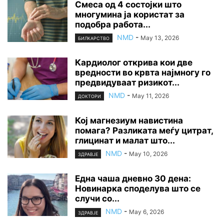
Смеса од 4 состојки што
многумина ја користат за
подобра работа...
NMD
-
May 13, 2026
БИЛКАРСТВО
Кардиолог открива кои две
вредности во крвта најмногу го
предвидуваат ризикот...
NMD
-
May 11, 2026
ДОКТОРИ
Кој магнезиум навистина
помага? Разликата меѓу цитрат,
глицинат и малат што...
NMD
-
May 10, 2026
ЗДРАВЈЕ
Една чаша дневно 30 дена:
Новинарка споделува што се
случи со...
NMD
-
May 6, 2026
ЗДРАВЈЕ