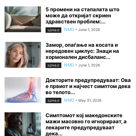
5 промени на стапалата што
може да откријат скриен
здравствен проблем:...
NMD
-
June 1, 2026
ЗДРАВЈЕ
Замор, опаѓање на косата и
нередовен циклус: Знаци на
хормонален дисбаланс...
NMD
-
June 1, 2026
ЗДРАВЈЕ
Докторите предупредуваат: Ова
е првиот и најчест симптом дека
во телото...
NMD
-
May 31, 2026
ЗДРАВЈЕ
Симптомот кој македонските
мажи масовно го игнорираат, а
лекарите предупредуваат
дека...