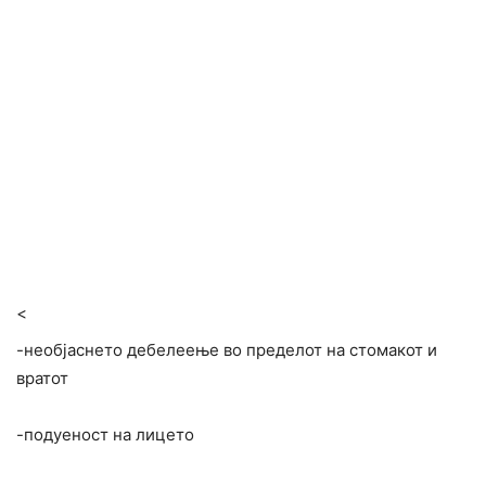
<
-необјаснето дебелеење во пределот на стомакот и
вратот
-подуеност на лицето