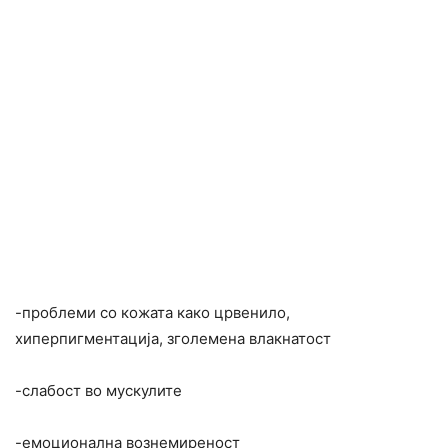
-проблеми со кожата како црвенило,
хиперпигментација, зголемена влакнатост
-слабост во мускулите
-емоционална вознемиреност