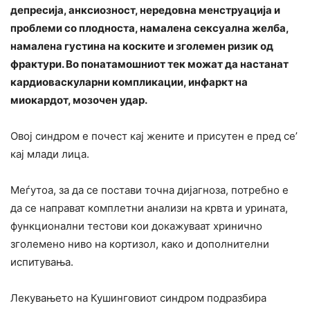
депресија, анксиозност, нередовна менструација и
проблеми со плодноста, намалена сексуална желба,
намалена густина на коските и зголемен ризик од
фрактури. Во понатамошниот тек можат да настанат
кардиоваскуларни компликации, инфаркт на
миокардот, мозочен удар.
Овој синдром е почест кај жените и присутен е пред се’
кај млади лица.
Меѓутоа, за да се постави точна дијагноза, потребно е
да се направат комплетни анализи на крвта и урината,
функционални тестови кои докажуваат хринично
зголемено ниво на кортизол, како и дополнителни
испитувања.
Лекувањето на Кушинговиот синдром подразбира