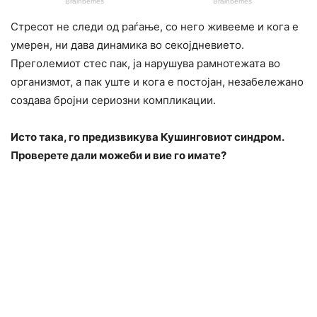
Стресот не следи од раѓање, со него живееме и кога е
умерен, ни дава динамика во секојдневието.
Преголемиот стес пак, ја нарушува рамнотежата во
организмот, а пак уште и кога е постојан, незабележано
создава бројни сериозни компликации.
Исто така, го предизвикува Кушинговиот синдром.
Проверете дали можеби и вие го имате?