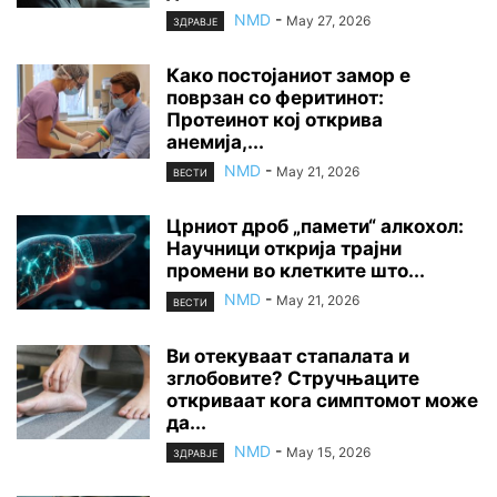
NMD
-
May 27, 2026
ЗДРАВЈЕ
Како постојаниот замор е
поврзан со феритинот:
Протеинот кој открива
анемија,...
NMD
-
May 21, 2026
ВЕСТИ
Црниот дроб „памети“ алкохол:
Научници открија трајни
промени во клетките што...
NMD
-
May 21, 2026
ВЕСТИ
Ви отекуваат стапалата и
зглобовите? Стручњаците
откриваат кога симптомот може
да...
NMD
-
May 15, 2026
ЗДРАВЈЕ