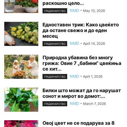
раскошно цело...
NMD
-
May 10, 2026
ГРАДИНАРСТВО
Едноставен трик: Како цвеќето
да остане свежо и до еден
месец
NMD
-
April 14, 2026
ГРАДИНАРСТВО
Природна убавина без многу
грижа: Овие 7 „бабини“ цвеќиња
се хит...
NMD
-
April 1, 2026
ГРАДИНАРСТВО
Билки што можат да го нарушат
сонот и мирот во домот:...
NMD
-
March 7, 2026
ГРАДИНАРСТВО
Овој цвет не се подарува за 8