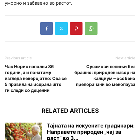
уморно и забавено во растот.
Previous article
Next article
Чак Норис наполни 86
Сусамови лепињи без
години, а и понатаму
брашно: природен извор на
изгледа неверојатно: Ова се
калциум – особено
5 правила на исхрана што
препорачани во менопауза
ги следи со децении
RELATED ARTICLES
Тајната на искусните градинари:
Направете природен „чај за
раст“ во 3...