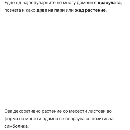
Едно од најпопуларните во многу домови е
красулата
,
позната и како
дрво на пари
или
жад растение
.
Ова декоративно растение со месести листови во
форма на монети одамна се поврзува со позитивна
симболика.