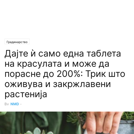
Градинарство
Дајте ѝ само една таблета
на красулата и може да
порасне до 200%: Трик што
оживува и закржлавени
растенија
By
NMD
-