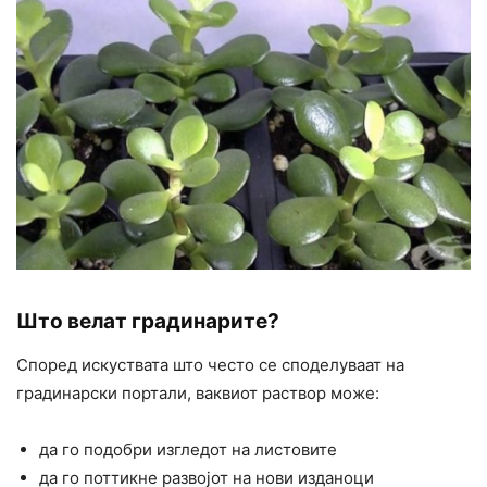
Што велат градинарите?
Според искуствата што често се споделуваат на
градинарски портали, ваквиот раствор може:
да го подобри изгледот на листовите
да го поттикне развојот на нови изданоци