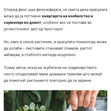
Според фенг шуи филозофијата, се смета дека красулата
може да ја поттикне
енергијата на изобилство и
хармонија во домот
, особено ако се постави во
југоисточниот дел од просторот.
Но, како и секое растение, и красулата понекогаш може
да ослаби – листовите стануваат помали, растот
забавува, а стеблото изгледа исцрпено.
Токму затоа, искусни љубители на градинарството
често споделуваат мали домашни трикови што можат
да помогнат растението повторно да се зајакне.