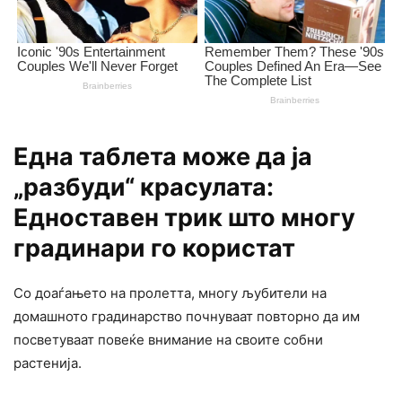
Една таблета може да ја
„разбуди“ красулата:
Едноставен трик што многу
градинари го користат
Со доаѓањето на пролетта, многу љубители на
домашното градинарство почнуваат повторно да им
посветуваат повеќе внимание на своите собни
растенија.