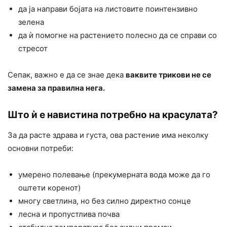
да ја направи бојата на листовите поинтензивно
зелена
да ѝ помогне на растението полесно да се справи со
стресот
Сепак, важно е да се знае дека
ваквите трикови не се
замена за правилна нега.
Што ѝ е навистина потребно на красулата?
За да расте здрава и густа, ова растение има неколку
основни потреби:
умерено полевање (прекумерната вода може да го
оштети коренот)
многу светлина, но без силно директно сонце
лесна и пропустлива почва