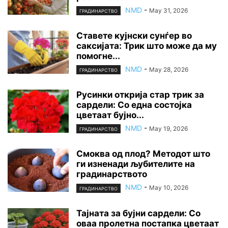
NMD
-
May 31, 2026
ГРАДИНАРСТВО
Ставете кујнски сунѓер во
саксијата: Трик што може да му
помогне...
NMD
-
May 28, 2026
ГРАДИНАРСТВО
Русинки открија стар трик за
сардели: Со една состојка
цветаат бујно...
NMD
-
May 19, 2026
ГРАДИНАРСТВО
Смоква од плод? Методот што
ги изненади љубителите на
градинарството
NMD
-
May 10, 2026
ГРАДИНАРСТВО
Тајната за бујни сардели: Со
оваа пролетна постапка цветаат