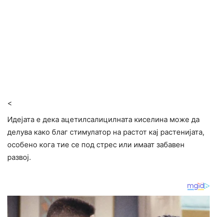
<
Идејата е дека ацетилсалицилната киселина може да
делува како благ стимулатор на растот кај растенијата,
особено кога тие се под стрес или имаат забавен
развој.