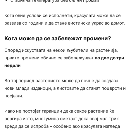
стабилна температура без силни промаи
Кога овие услови се исполнети, красулата може да се
развива со години и да стане вистински украс во домот.
Кога може да се забележат промени?
Според искуствата на некои љубители на растенија,
првите промени обично се забележуваат
по две до три
недели
.
Во тој период растението може да почне да создава
нови млади изданоци, а листовите да станат поцврсти и
посјајни.
Иако не постојат гаранции дека секое растение ќе
реагира исто, многумина сметаат дека овој мал трик
вреди да се испроба – особено ако красулата изгледа