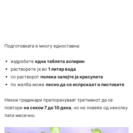
Подготовката е многу едноставна:
издробете
една таблета аспирин
растворете ја во
1 литар вода
со растворот
полека залејте ја красулата
по желба може
лесно да се испрскаат и листовите
Некои градинари препорачуваат третманот да се
повтори
на секои 7 до 10 дена
, но не повеќе од неколку
пати месечно.