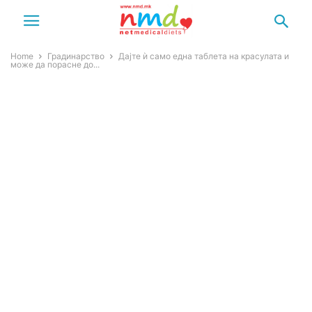
Home
Градинарство
Дајте ѝ само една таблета на красулата и
може да порасне до...