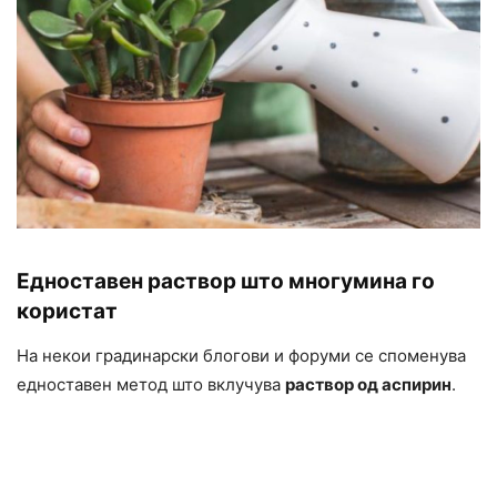
Едноставен раствор што многумина го
користат
На некои градинарски блогови и форуми се споменува
едноставен метод што вклучува
раствор од аспирин
.