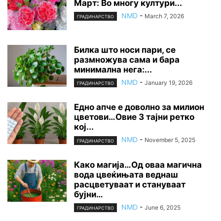
Март: Во многу култури...
NMD
-
March 7, 2026
ГРАДИНАРСТВО
Билка што носи пари, се
размножува сама и бара
минимална нега:...
NMD
-
January 19, 2026
ГРАДИНАРСТВО
Едно апче е доволно за милион
цветови…Овие 3 тајни ретко
кој...
NMD
-
November 5, 2025
ГРАДИНАРСТВО
Како магија…Од оваа магична
вода цвеќињата веднаш
расцветуваат и стануваат
бујни…
NMD
-
June 6, 2025
ГРАДИНАРСТВО