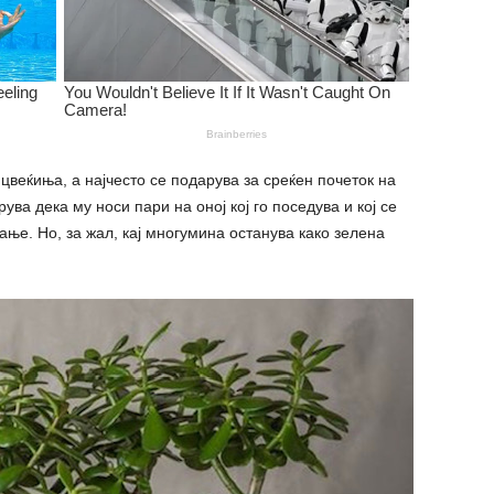
цвеќиња, а најчесто се подарува за среќен почеток на
рува дека му носи пари на оној кој го поседува и кој се
ање. Но, за жал, кај многумина останува како зелена