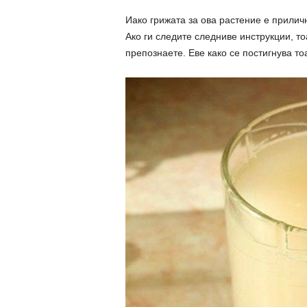
Иако грижата за ова растение е прилич
Ако ги следите следниве инструкции, то
препознаете. Еве како се постигнува т