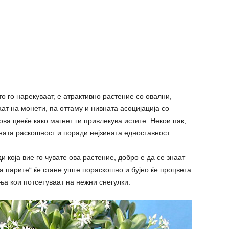
то го нарекуваат, е атрактивно растение со овални,
ат на монети, па оттаму и нивната асоцијација со
ова цвеќе како магнет ги привлекува истите. Некои пак,
ната раскошност и поради нејзината едноставност.
ди која вие го чувате ова растение, добро е да се знаат
а парите“ ќе стане уште пораскошно и бујно ќе процвета
ња кои потсетуваат на нежни снегулки.