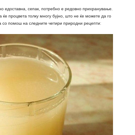
но едоставна, сепак, потребно е редовно прихранување.
а ќе процвета толку многу бујно, што не ќе можете да го
оа со помош на следните четири природни рецепти: