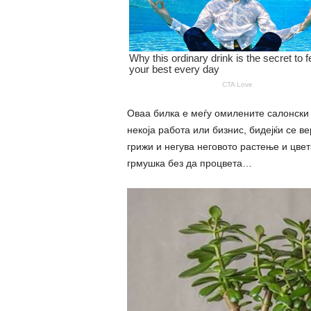
Оваа билка е меѓу омилените салонски 
некоја работа или бизнис, бидејќи се ве
грижи и негува неговото растење и цвет
грмушка без да процвета…