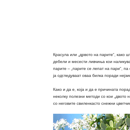
Красула или „дрвото на парите“, како ш
дебели и месести ливчиња кои наликува
парите – „парите се лепат на пари“, па 
ја одгледуваат оваа билка поради нејзи
Како и да е, која и да е причината пора
неколку полезни методи со кои „двото н
со неговите свиленкасто снежни цветчи