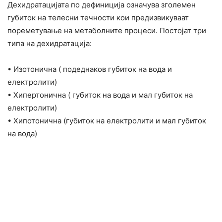
Дехидратацијата по дефиниција означува зголемен
губиток на телесни течности кои предизвикуваат
пореметување на метаболните процеси. Постојат три
типа на дехидратација:
• Изотонична ( подеднаков губиток на вода и
електролити)
• Хипертонична ( губиток на вода и мал губиток на
електролити)
• Хипотонична (губиток на електролити и мал губиток
на вода)