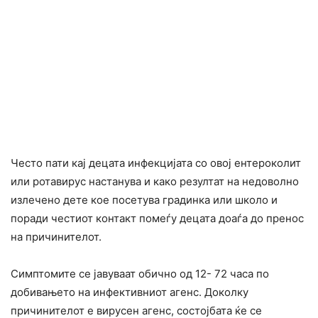
Често пати кај децата инфекцијата со овој ентероколит
или ротавирус настанува и како резултат на недоволно
излечено дете кое посетува градинка или школо и
поради честиот контакт помеѓу децата доаѓа до пренос
на причинителот.
Симптомите се јавуваат обично од 12- 72 часа по
добивањето на инфективниот агенс. Доколку
причинителот е вирусен агенс, состојбата ќе се