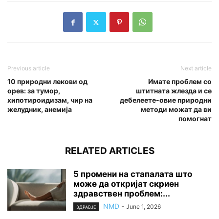
Previous article
Next article
10 природни лекови од
Имате проблем со
орев: за тумор,
штитната жлезда и се
хипотироидизам, чир на
дебелеете-овие природни
желудник, анемија
методи можат да ви
помогнат
RELATED ARTICLES
5 промени на стапалата што
може да откријат скриен
здравствен проблем:...
NMD
-
June 1, 2026
ЗДРАВЈЕ