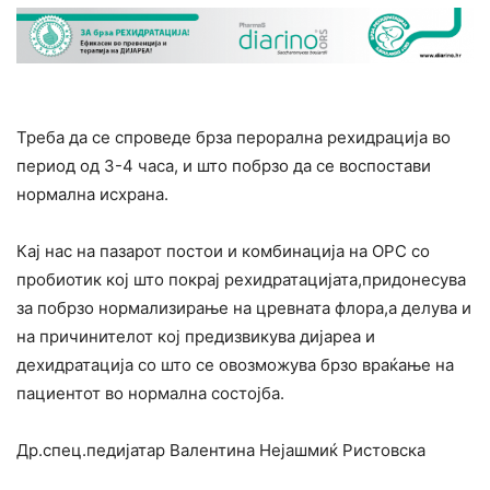
Треба да се спроведе брза перорална рехидрација во
период од 3-4 часа, и што побрзо да се воспостави
нормална исхрана.
Кај нас на пазарот постои и комбинација на ОРС со
пробиотик кој што покрај рехидратацијата,придонесува
за побрзо нормализирање на цревната флора,а делува и
на причинителот кој предизвикува дијареа и
дехидратација со што се овозможува брзо враќање на
пациентот во нормална состојба.
Др.спец.педијатар Валентина Нејашмиќ Ристовска