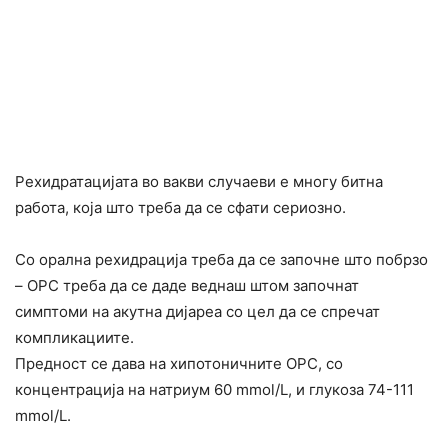
Рехидратацијата во вакви случаеви е многу битна
работа, која што треба да се сфати сериозно.
Со орална рехидрација треба да се започне што побрзо
– OРС треба да се даде веднаш штом започнат
симптоми на акутна дијареа со цел да се спречат
компликациите.
Предност се дава на хипотоничните OРС, со
концентрација на натриум 60 mmol/L, и глукоза 74-111
mmol/L.