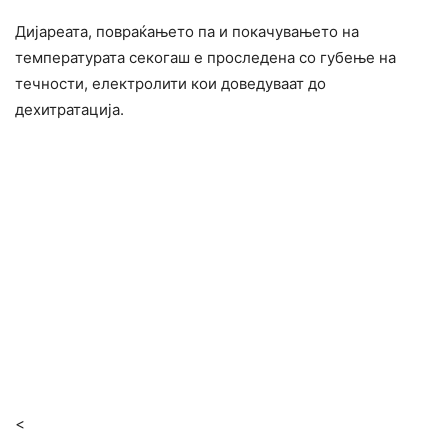
Дијареата, повраќањето па и покачувањето на
температурата секогаш е проследена со губење на
течности, електролити кои доведуваат до
дехитратација.
<