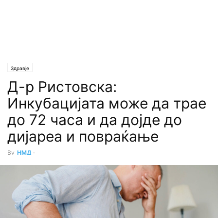
Здравје
Д-р Ристовска:
Инкубацијата може да трае
до 72 часа и да дојде до
дијареа и повраќање
By
НМД
-