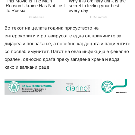
Во текот на целата година присуството на
ентероколити и ротавирусот е една од причините за
дијареа и повраќање, а посебно кај децата и пациентите
со послаб имунитет. Патот на оваа инфекција е фекално
орален, односно доаѓа преку загадена храна и вода,
како и валкани раце.