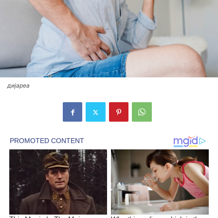
дијареа