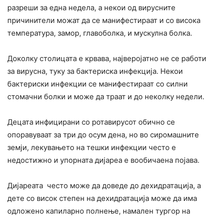
разреши за една недела, а некои од вирусните
причинители можат да се манифестираат и со висока
температура, замор, главоболка, и мускулна болка.
Доколку столицата е крвава, најверојатно не се работи
за вирусна, туку за бактериска инфекција. Некои
бактериски инфекции се манифестираат со силни
стомачни болки и може да траат и до неколку недели.
Децата инфицирани со ротавирусот обично се
опоравуваат за три до осум дена, но во сиромашните
земји, лекувањето на тешки инфекции често е
недостижно и упорната дијареа е вообичаена појава.
Дијареата често може да доведе до дехидратација, а
дете со висок степен на дехидратација може да има
одложено капиларно полнење, намален тургор на