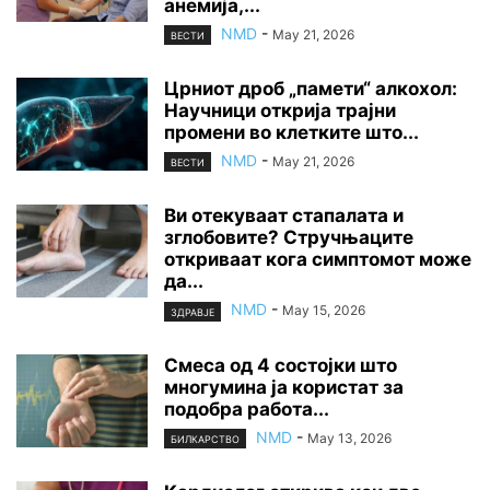
анемија,...
NMD
-
May 21, 2026
ВЕСТИ
Црниот дроб „памети“ алкохол:
Научници открија трајни
промени во клетките што...
NMD
-
May 21, 2026
ВЕСТИ
Ви отекуваат стапалата и
зглобовите? Стручњаците
откриваат кога симптомот може
да...
NMD
-
May 15, 2026
ЗДРАВЈЕ
Смеса од 4 состојки што
многумина ја користат за
подобра работа...
NMD
-
May 13, 2026
БИЛКАРСТВО