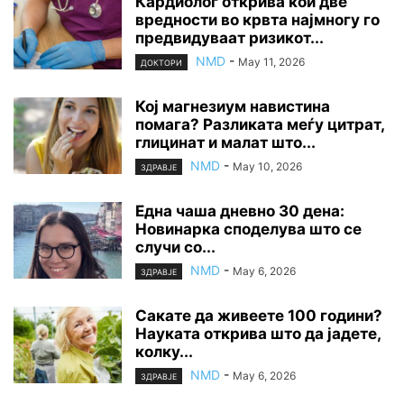
Кардиолог открива кои две
вредности во крвта најмногу го
предвидуваат ризикот...
NMD
-
May 11, 2026
ДОКТОРИ
Кој магнезиум навистина
помага? Разликата меѓу цитрат,
глицинат и малат што...
NMD
-
May 10, 2026
ЗДРАВЈЕ
Една чаша дневно 30 дена:
Новинарка споделува што се
случи со...
NMD
-
May 6, 2026
ЗДРАВЈЕ
Сакате да живеете 100 години?
Науката открива што да јадете,
колку...
NMD
-
May 6, 2026
ЗДРАВЈЕ