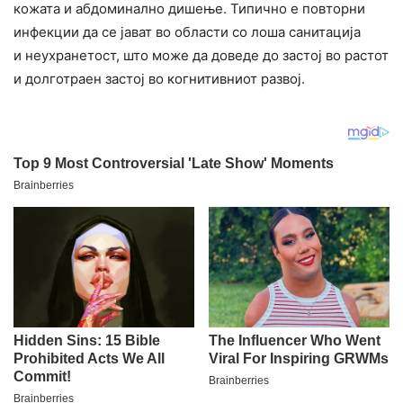
кожата и абдоминално дишење. Типично е повторни
инфекции да се јават во области со лоша санитација
и неухранетост, што може да доведе до застој во растот
и долготраен застој во когнитивниот развој.