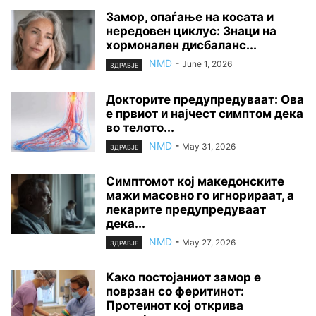
Замор, опаѓање на косата и
нередовен циклус: Знаци на
хормонален дисбаланс...
NMD
-
June 1, 2026
ЗДРАВЈЕ
Докторите предупредуваат: Ова
е првиот и најчест симптом дека
во телото...
NMD
-
May 31, 2026
ЗДРАВЈЕ
Симптомот кој македонските
мажи масовно го игнорираат, а
лекарите предупредуваат
дека...
NMD
-
May 27, 2026
ЗДРАВЈЕ
Како постојаниот замор е
поврзан со феритинот:
Протеинот кој открива