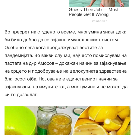
Во пресрет на студеното време, многумина знаат дека
би било добро да се зајакне имунолошкиот систем.
Особено сега кога продолжуваат вестите за
пандемијата. Во вакви случаи, најчесто помислувам на
пастата на д-р Амосов – докажан начин за зајакнување
на срцето и подобрување на целокупната здравствена
благосостојба. Но, ова не е единствениот начин за
зајакнување на имунитетот, а многумина и не можат да
си го дозволат.