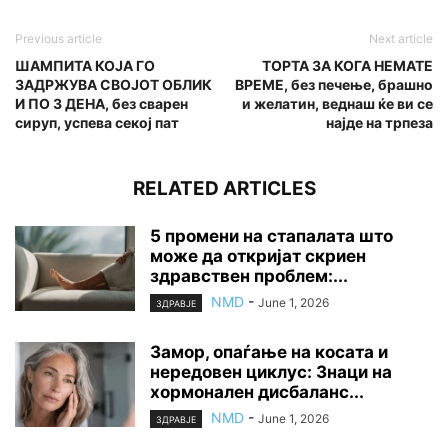
Previous article
Next article
ШАМПИТА КОЈА ГО
ТОРТА ЗА КОГА НЕМАТЕ
ЗАДРЖУВА СВОЈОТ ОБЛИК
ВРЕМЕ, без печење, брашно
И ПО 3 ДЕНА, без сварен
и желатин, веднаш ќе ви се
сируп, успева секој пат
најде на трпеза
RELATED ARTICLES
5 промени на стапалата што
може да откријат скриен
здравствен проблем:...
NMD
-
June 1, 2026
ЗДРАВЈЕ
Замор, опаѓање на косата и
нередовен циклус: Знаци на
хормонален дисбаланс...
NMD
-
June 1, 2026
ЗДРАВЈЕ