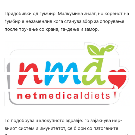
Придобивки од ѓумбир. Малкумина знаат, но коренот на
ѓумбир е незаменлив кога станува збор за опорување
после тру-ење со храна, га-дење и замор.
Го подобрува целокупното здравје: го зајакнува нер-
вниот систем и имунитетот, се б ори со патогените