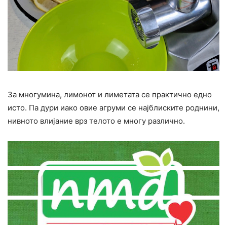
За многумина, лимонот и лиметата се практично едно
исто. Па дури иако овие агруми се најблиските роднини,
нивното влијание врз телото е многу различно.