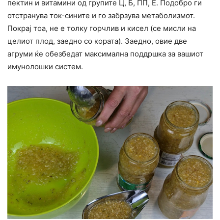
пектин и витамини од групите Ц, Б, ПП, Е. Подобро ги
отстранува ток-сините и го забрзува метаболизмот.
Покрај тоа, не е толку горчлив и кисел (се мисли на
целиот плод, заедно со кората). Заедно, овие две
агруми ќе обезбедат максимална поддршка за вашиот
имунолошки систем.