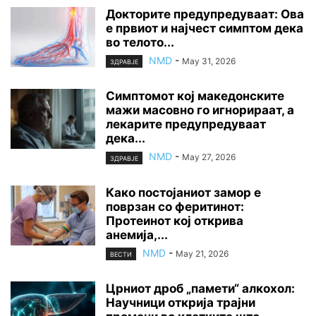
Докторите предупредуваат: Ова
е првиот и најчест симптом дека
во телото...
NMD
-
May 31, 2026
ЗДРАВЈЕ
Симптомот кој македонските
мажи масовно го игнорираат, а
лекарите предупредуваат
дека...
NMD
-
May 27, 2026
ЗДРАВЈЕ
Како постојаниот замор е
поврзан со феритинот:
Протеинот кој открива
анемија,...
NMD
-
May 21, 2026
ВЕСТИ
Црниот дроб „памети“ алкохол:
Научници открија трајни