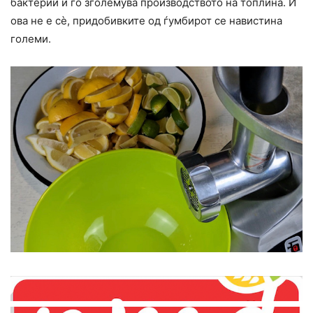
бактерии и го зголемува производството на топлина. И
ова не е сè, придобивките од ѓумбирот се навистина
големи.