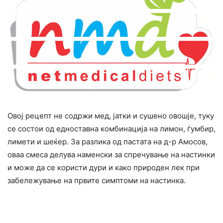
Овој рецепт не содржи мед, јатки и сушено овошје, туку
се состои од едноставна комбинација на лимон, ѓумбир,
лимети и шеќер. За разлика од пастата на д-р Амосов,
оваа смеса делува наменски за спречување на настинки
и може да се користи дури и како природен лек при
забележување на првите симптоми на настинка.