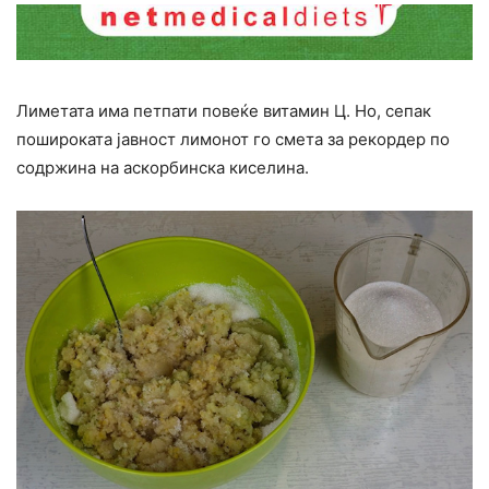
Лиметата има петпати повеќе витамин Ц. Но, сепак
пошироката јавност лимонот го смета за рекордер по
содржина на аскорбинска киселина.