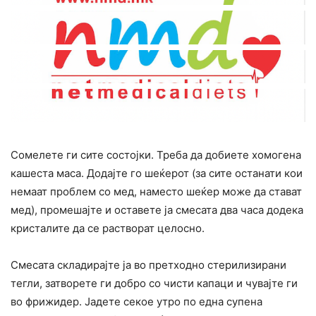
Сомелете ги сите состојки. Треба да добиете хомогена
кашеста маса. Додајте го шеќерот (за сите останати кои
немаат проблем со мед, наместо шеќер може да стават
мед), промешајте и оставете ја смесата два часа додека
кристалите да се растворат целосно.
Смесата складирајте ја во претходно стерилизирани
тегли, затворете ги добро со чисти капаци и чувајте ги
во фрижидер. Јадете секое утро по една супена