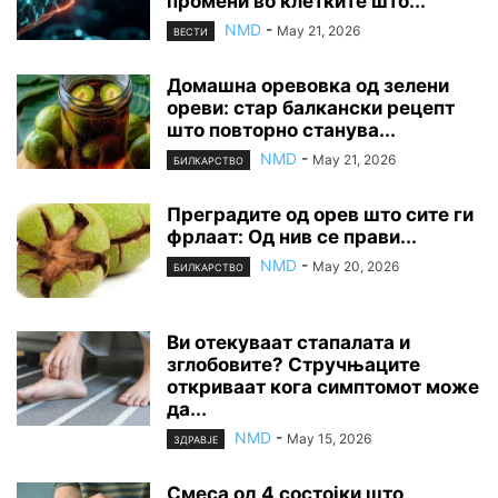
промени во клетките што...
NMD
-
May 21, 2026
ВЕСТИ
Домашна оревовка од зелени
ореви: стар балкански рецепт
што повторно станува...
NMD
-
May 21, 2026
БИЛКАРСТВО
Преградите од орев што сите ги
фрлаат: Од нив се прави...
NMD
-
May 20, 2026
БИЛКАРСТВО
Ви отекуваат стапалата и
зглобовите? Стручњаците
откриваат кога симптомот може
да...
NMD
-
May 15, 2026
ЗДРАВЈЕ
Смеса од 4 состојки што