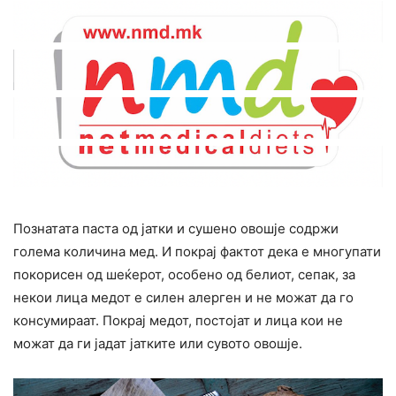
Познатата паста од јатки и сушено овошје содржи
голема количина мед. И покрај фактот дека е многупати
покорисен од шеќерот, особено од белиот, сепак, за
некои лица медот е силен алерген и не можат да го
конcyмираат. Покрај медот, постојат и лица кои не
можат да ги јадат јатките или сувото овошје.