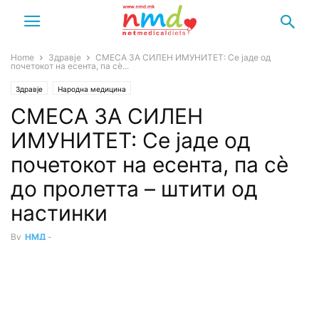
Home
Здравје
CМЕCА ЗА CИЛЕН ИМУНИTЕТ: Се јаде од
почетокот на есента, па сè...
Здравје
Народна медицина
CМЕCА ЗА CИЛЕН
ИМУНИTЕТ: Се јаде од
почетокот на есента, па сè
до пролетта – штити од
настинки
By
НМД
-