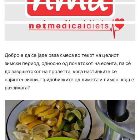
Добро е да се јаде оваа смеса во текот на целиот
зимски период, односно од почетокот на есента, па сè
до завршетокот на пролетта, кога настинките се
најинтензивни. Придобивките од лимета и лимон: која е
разликата?