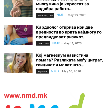
многумина ја користат за
подобра работа...
NMD
-
May 13, 2026
БИЛКАРСТВО
Кардиолог открива кои две
вредности во крвта најмногу го
предвидуваат ризикот...
NMD
-
May 11, 2026
ДОКТОРИ
Кој магнезиум навистина
помага? Разликата меѓу цитрат,
глицинат и малат што...
NMD
-
May 10, 2026
ЗДРАВЈЕ