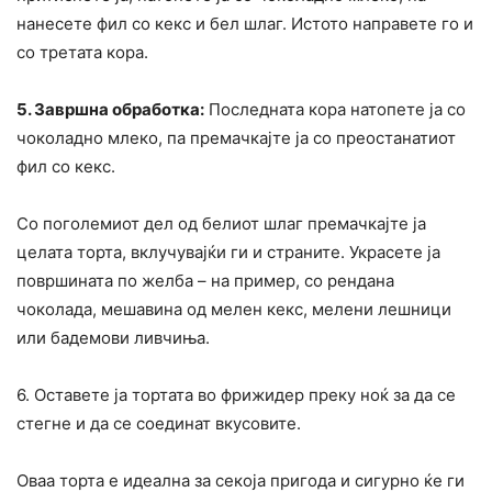
нанесете фил со кекс и бел шлаг. Истото направете го и
со третата кора.
5. Завршна обработка:
Последната кора натопете ја со
чоколадно млеко, па премачкајте ја со преостанатиот
фил со кекс.
Со поголемиот дел од белиот шлаг премачкајте ја
целата торта, вклучувајќи ги и страните. Украсете ја
површината по желба – на пример, со рендана
чоколада, мешавина од мелен кекс, мелени лешници
или бадемови ливчиња.
6. Оставете ја тортата во фрижидер преку ноќ за да се
стегне и да се соединат вкусовите.
Оваа торта е идеална за секоја пригода и сигурно ќе ги