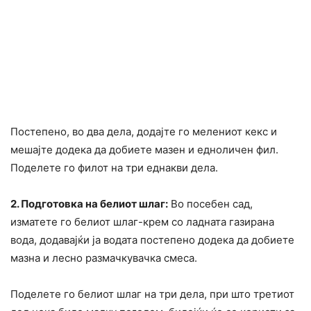
Постепено, во два дела, додајте го мелениот кекс и
мешајте додека да добиете мазен и едноличен фил.
Поделете го филот на три еднакви дела.
2. Подготовка на белиот шлаг:
Во посебен сад,
изматете го белиот шлаг-крем со ладната газирана
вода, додавајќи ја водата постепено додека да добиете
мазна и лесно размачкувачка смеса.
Поделете го белиот шлаг на три дела, при што третиот