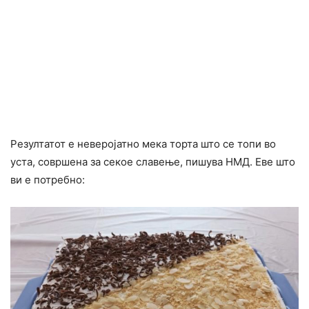
Резултатот е неверојатно мека торта што се топи во
уста, совршена за секое славење, пишува НМД. Еве што
ви е потребно: