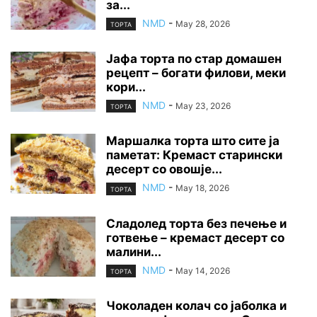
за...
NMD
-
May 28, 2026
ТОРТА
Јафа торта по стар домашен
рецепт – богати филови, меки
кори...
NMD
-
May 23, 2026
ТОРТА
Маршалка торта што сите ја
паметат: Кремаст старински
десерт со овошје...
NMD
-
May 18, 2026
ТОРТА
Сладолед торта без печење и
готвење – кремаст десерт со
малини...
NMD
-
May 14, 2026
ТОРТА
Чоколаден колач со јаболка и