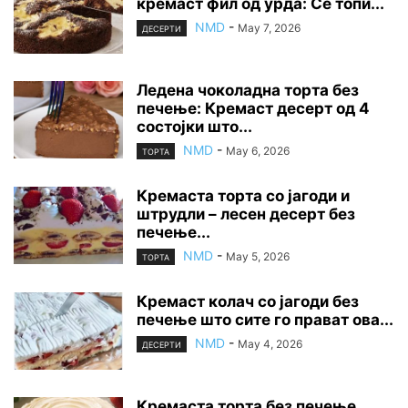
кремаст фил од урда: Се топи...
NMD
-
May 7, 2026
ДЕСЕРТИ
Ледена чоколадна торта без
печење: Кремаст десерт од 4
состојки што...
NMD
-
May 6, 2026
ТОРТА
Кремаста торта со јагоди и
штрудли – лесен десерт без
печење...
NMD
-
May 5, 2026
ТОРТА
Кремаст колач со јагоди без
печење што сите го прават ова...
NMD
-
May 4, 2026
ДЕСЕРТИ
Кремаста торта без печење