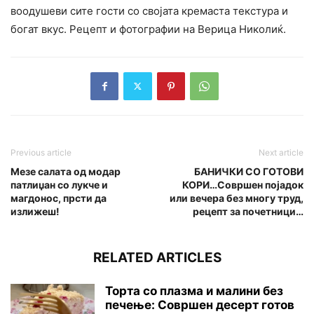
воодушеви сите гости со својата кремаста текстура и
богат вкус. Рецепт и фотографии на Верица Николиќ.
Previous article
Next article
Мезе салата од модар
БАНИЧКИ СО ГОТОВИ
патлиџан со лукче и
КОРИ…Совршен појадок
магдонос, прсти да
или вечера без многу труд,
излижеш!
рецепт за почетници…
RELATED ARTICLES
Торта со плазма и малини без
печење: Совршен десерт готов