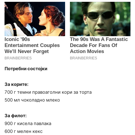
Потребни состојки
За корите:
700 г темни правоаголни кори за торта
500 мл чоколадно млеко
За филот:
900 г кисела павлака
600 г мелен кекс