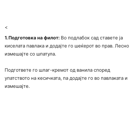
<
1. Подготовка на филот:
Во подлабок сад ставете ја
киселата павлака и додајте го шеќерот во прав. Лесно
измешајте со шпатула.
Подгответе го шлаг-кремот од ванила според
упатството на кесичката, па додајте го во павлаката и
измешајте.