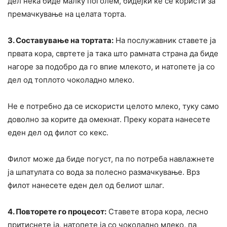
дел нека биде малку поголем, бидејќи ќе се користи за
премачкување на целата торта.
3. Составување на тортата:
На послужавник ставете ја
првата кора, свртете ја така што рамната страна да биде
нагоре за подобро да го впие млекото, и натопете ја со
дел од топлото чоколадно млеко.
Не е потребно да се искористи целото млеко, туку само
доволно за корите да омекнат. Преку кората нанесете
еден дел од филот со кекс.
Филот може да биде погуст, па по потреба навлажнете
ја шпатулата со вода за полесно размачкување. Врз
филот нанесете еден дел од белиот шлаг.
4. Повторете го процесот:
Ставете втора кора, лесно
притиснете ја, натопете ја со чоколадно млеко, па