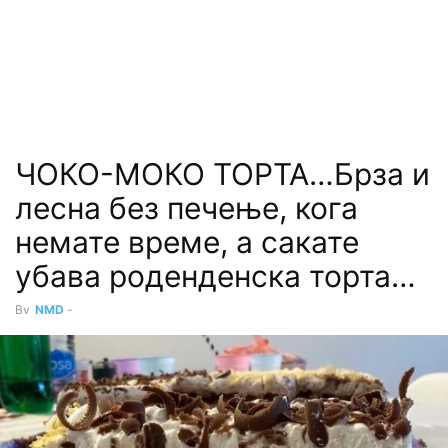
ЧОКО-МОКО ТОРТА…Брза и
лесна без печење, кога
немате време, а сакате
убава роденденска торта…
By
NMD
-