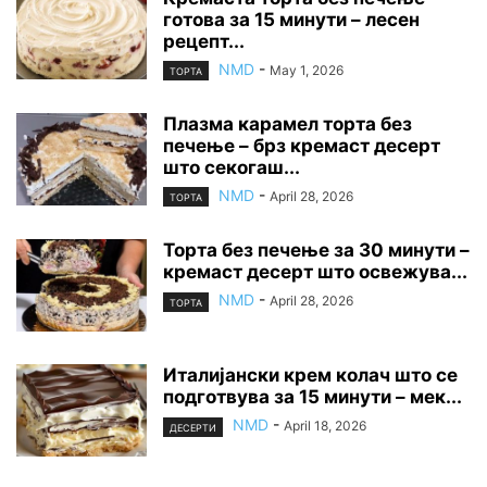
готова за 15 минути – лесен
рецепт...
NMD
-
May 1, 2026
ТОРТА
Плазма карамел торта без
печење – брз кремаст десерт
што секогаш...
NMD
-
April 28, 2026
ТОРТА
Торта без печење за 30 минути –
кремаст десерт што освежува...
NMD
-
April 28, 2026
ТОРТА
Италијански крем колач што се
подготвува за 15 минути – мек...
NMD
-
April 18, 2026
ДЕСЕРТИ