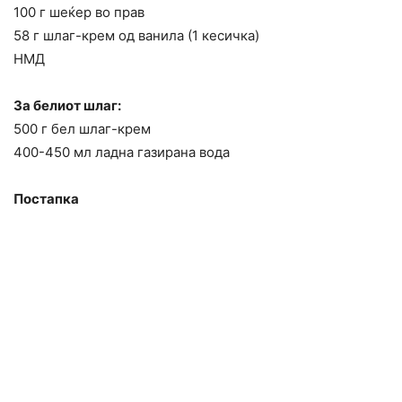
100 г шеќер во прав
58 г шлаг-крем од ванила (1 кесичка)
НМД
За белиот шлаг:
500 г бел шлаг-крем
400-450 мл ладна газирана вода
Постапка