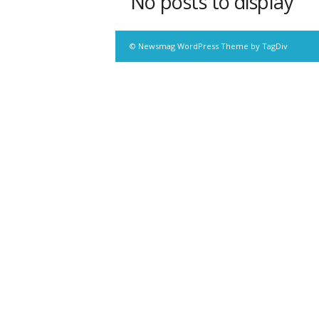
No posts to display
© Newsmag WordPress Theme by TagDiv