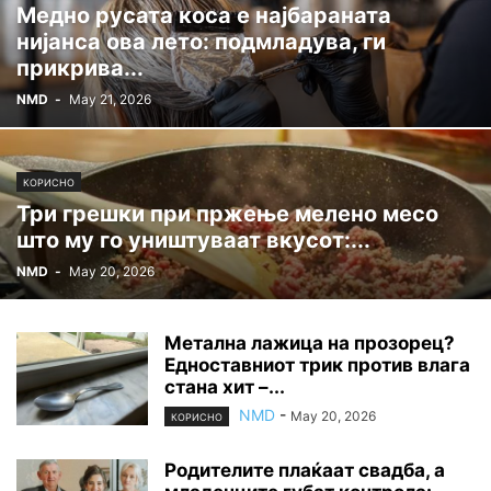
Медно русата коса е најбараната
нијанса ова лето: подмладува, ги
прикрива...
NMD
-
May 21, 2026
КОРИСНО
Три грешки при пржење мелено месо
што му го уништуваат вкусот:...
NMD
-
May 20, 2026
Метална лажица на прозорец?
Едноставниот трик против влага
стана хит –...
NMD
-
May 20, 2026
КОРИСНО
Родителите плаќаат свадба, а