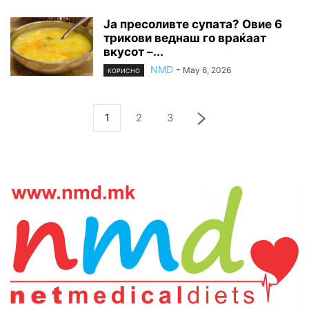
Ја пресоливте супата? Овие 6
трикови веднаш го враќаат
вкусот –...
NMD
-
May 6, 2026
КОРИСНО
1
2
3