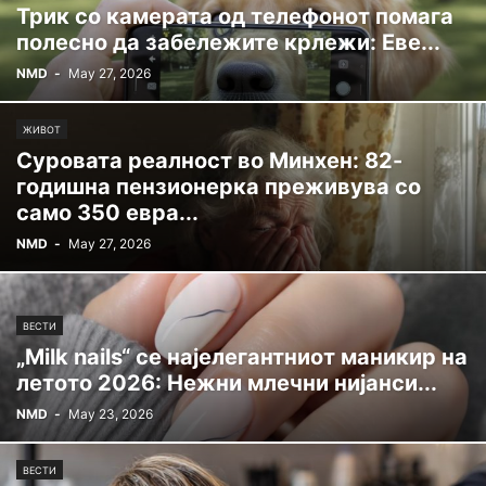
Трик со камерата од телефонот помага
полесно да забележите крлежи: Еве...
NMD
-
May 27, 2026
ЖИВОТ
Суровата реалност во Минхен: 82-
годишна пензионерка преживува со
само 350 евра...
NMD
-
May 27, 2026
ВЕСТИ
„Milk nails“ се најелегантниот маникир на
летото 2026: Нежни млечни нијанси...
NMD
-
May 23, 2026
ВЕСТИ