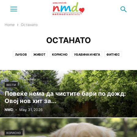
Home
Останато
ОСТАНАТО
ЉУБОВ
ЖИВОТ
КОРИСНО
УБАВИНА И НЕГА
ФИТНЕС
ХОРОСКОП
ВЕСТИ
Повеќе нема да чистите бари по дожд:
Овој нов хит за...
NMD
-
May 31, 2026
КОРИСНО