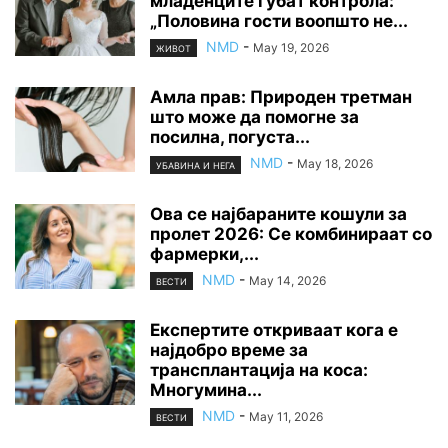
младенците губат контрола:
„Половина гости воопшто не...
NMD
-
May 19, 2026
ЖИВОТ
Амла прав: Природен третман
што може да помогне за
посилна, погуста...
NMD
-
May 18, 2026
УБАВИНА И НЕГА
Ова се најбараните кошули за
пролет 2026: Се комбинираат со
фармерки,...
NMD
-
May 14, 2026
ВЕСТИ
Експертите откриваат кога е
најдобро време за
трансплантација на коса:
Многумина...
NMD
-
May 11, 2026
ВЕСТИ