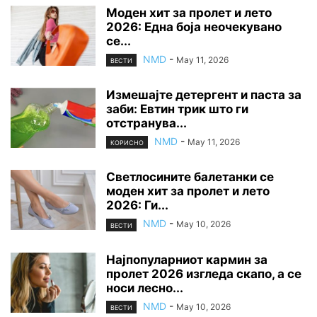
Моден хит за пролет и лето
2026: Една боја неочекувано
се...
NMD
-
May 11, 2026
ВЕСТИ
Измешајте детергент и паста за
заби: Евтин трик што ги
отстранува...
NMD
-
May 11, 2026
КОРИСНО
Светлосините балетанки се
моден хит за пролет и лето
2026: Ги...
NMD
-
May 10, 2026
ВЕСТИ
Најпопуларниот кармин за
пролет 2026 изгледа скапо, а се
носи лесно...
NMD
-
May 10, 2026
ВЕСТИ