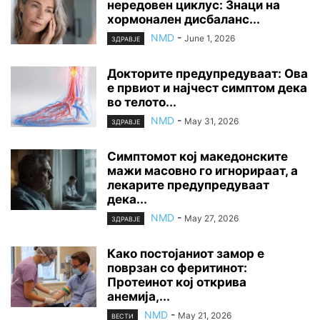
нередовен циклус: Знаци на
хормонален дисбаланс...
NMD
-
June 1, 2026
ЗДРАВЈЕ
Докторите предупредуваат: Ова
е првиот и најчест симптом дека
во телото...
NMD
-
May 31, 2026
ЗДРАВЈЕ
Симптомот кој македонските
мажи масовно го игнорираат, а
лекарите предупредуваат
дека...
NMD
-
May 27, 2026
ЗДРАВЈЕ
Како постојаниот замор е
поврзан со феритинот:
Протеинот кој открива
анемија,...
NMD
-
May 21, 2026
ВЕСТИ