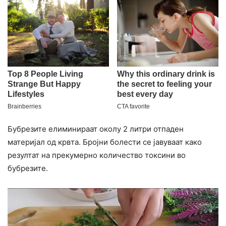
Бубрезите елиминираат околу 2 литри отпаден
материјал од крвта. Бројни болести се јавуваат како
резултат на прекумерно количество токсини во
бубрезите.