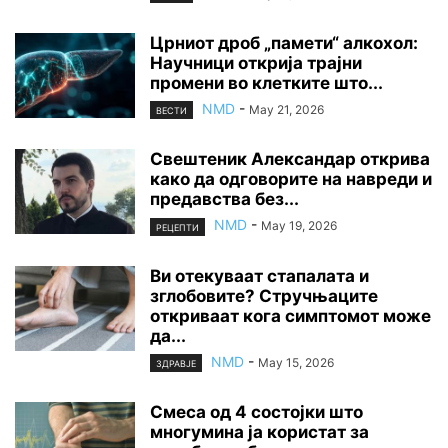
Црниот дроб „памети“ алкохол:
Научници открија трајни
промени во клетките што...
NMD
-
May 21, 2026
ВЕСТИ
Свештеник Александар открива
како да одговорите на навреди и
предавства без...
NMD
-
May 19, 2026
РЕЦЕПТИ
Ви отекуваат стапалата и
зглобовите? Стручњаците
откриваат кога симптомот може
да...
NMD
-
May 15, 2026
ЗДРАВЈЕ
Смеса од 4 состојки што
многумина ја користат за