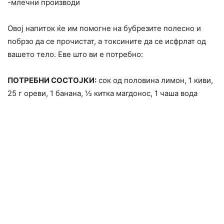
-млечни производи
Овој напиток ќе им помогне на бубрезите полесно и
побрзо да се прочистат, а токсините да се исфрлат од
вашето тело. Еве што ви е потребно:
ПОТРЕБНИ СОСТОЈКИ:
сок од половина лимон, 1 киви,
25 г ореви, 1 банана, ½ китка магдонос, 1 чаша вода