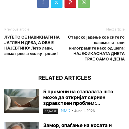
Previous article
Next article
ЛУЃЕТО СЕ НАВИКНАТИ НА
Старско јадење кое сите го
ЈАГЛЕН И ДРВА, А ОВА Е
сакаме ги топи
НАЈЕВТИНО: Лето лади,
килограмите како од шега:
зима грее, а малку троши!
НАЈЕФИКАСНАТА ДИЕТА
ТРАЕ САМО 4 ДЕНА
RELATED ARTICLES
5 промени на стапалата што
може да откријат скриен
здравствен проблем:...
NMD
-
June 1, 2026
ЗДРАВЈЕ
Замор, опаѓање на косата и