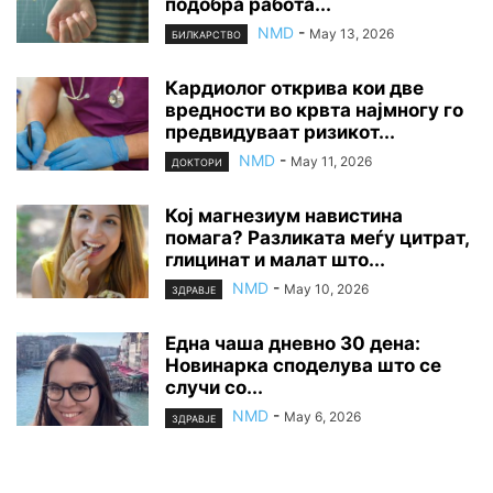
подобра работа...
NMD
-
May 13, 2026
БИЛКАРСТВО
Кардиолог открива кои две
вредности во крвта најмногу го
предвидуваат ризикот...
NMD
-
May 11, 2026
ДОКТОРИ
Кој магнезиум навистина
помага? Разликата меѓу цитрат,
глицинат и малат што...
NMD
-
May 10, 2026
ЗДРАВЈЕ
Една чаша дневно 30 дена:
Новинарка споделува што се
случи со...
NMD
-
May 6, 2026
ЗДРАВЈЕ