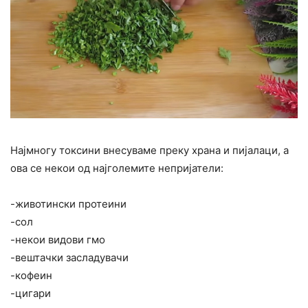
Најмногу токсини внесуваме преку храна и пијалаци, а
ова се некои од најголемите непријатели:
-животински протеини
-сол
-некои видови гмо
-вештачки засладувачи
-кофеин
-цигари