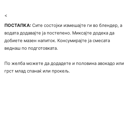
<
ПОСТАПКА:
Сите состојки измешајте ги во блендер, а
водата додавајте ја постепено. Миксајте додека да
добиете мазен напиток. Консумирајте ја смесата
веднаш по подготовката.
По желба можете да додадете и половина авокадо или
грст млад спанаќ или прокељ.