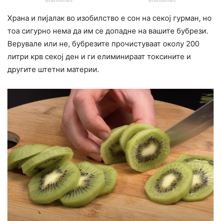
Храна и пијалак во изобилство е сон на секој гурман, но
тоа сигурно нема да им се допадне на вашите бубрези.
Верувале или не, бубрезите прочистуваат околу 200
литри крв секој ден и ги елиминираат токсините и
другите штетни материи.