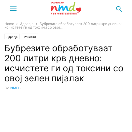
Home
Здравје
Бубрезите обработуваат 200 литри крв дневно:
исчистете ги од токсини со овој...
Здравје
Рецепти
Бубрезите обработуваат
200 литри крв дневно:
исчистете ги од токсини со
овој зелен пијалак
By
NMD
-