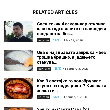
RELATED ARTICLES
Свештеник Александар открива
како да одговорите на навреди и
предавства без...
NMD
-
May 19, 2026
РЕЦЕПТИ
Ова е најздравата запршка – без
трошка брашно, а јадењето
станува...
NMD
-
February 3, 2026
КОРИСНО
Кои 3 состојки го подобруваат
вкусот на подварокот? Киселата
зелка ги...
NMD
-
February 1, 2026
РЕЦЕПТИ
Зошто на Свети Сава (27