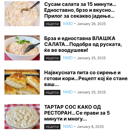
Сусам салата за 15 минути…
Едноставно, брзо и вкусно…
Прилог за секакво јадење…
NMD
-
January 26, 2025
РЕЦЕПТИ
Брза и едноставна ВЛАШКА
САЛАТА…Подобра од руската,
ќе ве воодушеви!
NMD
-
January 25, 2025
РЕЦЕПТИ
Највкусната пита со сирење и
готови кори…Рецепт кој ќе стане
ваш...
NMD
-
January 25, 2025
РЕЦЕПТИ
ТАРТАР СОС КАКО ОД
РЕСТОРАН…Се прави за 5
минути и многу...
NMD
-
January 8, 2025
РЕЦЕПТИ