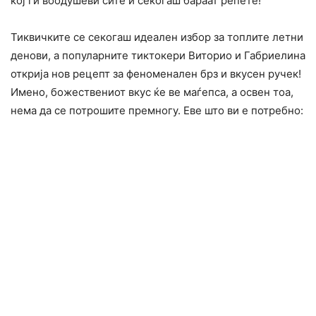
кој ги воодушеви сите и секогаш бараат репете!
Тиквичките се секогаш идеален избор за топлите летни
денови, а популарните тиктокери Виторио и Габриелина
открија нов рецепт за феноменален брз и вкусен ручек!
Имено, божествениот вкус ќе ве маѓепса, а освен тоа,
нема да се потрошите премногу. Еве што ви е потребно: