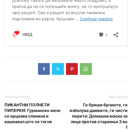
Previous article
Next article
ПИКАНТНИ ПОЛНЕТИ
Ги брише брчките, ги
ПИПЕРКИ: Гурманско мезе
избелува дамките, ги чисти
со крцкава сланина и
порите: Домашна маска за
кашкавал што се тегне
лице против стареење 3 во
1