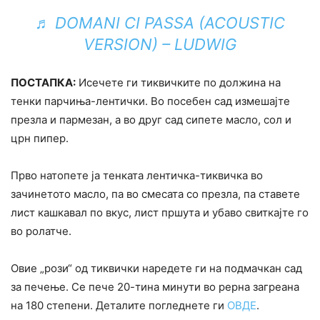
♬ DOMANI CI PASSA (ACOUSTIC
VERSION) – LUDWIG
ПОСТАПКА:
Исечете ги тиквичките по должина на
тенки парчиња-лентички. Во посебен сад измешајте
презла и пармезан, а во друг сад сипете масло, сол и
црн пипер.
Прво натопете ја тенката лентичка-тиквичка во
зачинетото масло, па во смесата со презла, па ставете
лист кашкавал по вкус, лист пршута и убаво свиткајте го
во ролатче.
Овие „рози“ од тиквички наредете ги на подмачкан сад
за печење. Се пече 20-тина минути во рерна загреана
на 180 степени. Деталите погледнете ги
ОВДЕ
.