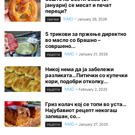
јануари) се месат и печат
переци?
NMD
-
January 26, 2026
ОБИЧАИ
5 трикови за пржење директно
во масло со брашно –
совршено...
NMD
-
January 21, 2026
РЕЦЕПТИ
Никој нема да ја забележи
разликата…Питички со купечки
кори, подобри отколку...
NMD
-
February 2, 2025
РЕЦЕПТИ
Гриз колач кој се топи во уста…
Најубавиот рецепт некогаш
запишан, со...
NMD
-
January 27, 2025
РЕЦЕПТИ