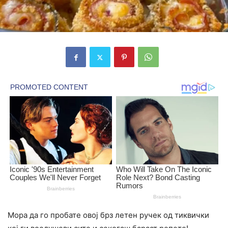
Мора да го пробате овој брз летен ручек од тиквички