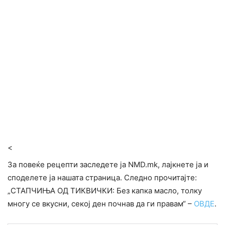
<
За повеќе рецепти заследете ја NMD.mk, лајкнете ја и
споделете ја нашата страница. Следно прочитајте:
„СТАПЧИЊА ОД ТИКВИЧКИ: Без капка масло, толку
многу се вкусни, секој ден почнав да ги правам“ –
ОВДЕ
.