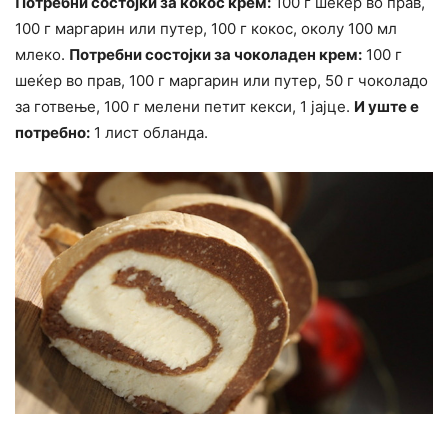
Потребни состојки за кокос крем:
100 г шеќер во прав,
100 г маргарин или путер, 100 г кокос, околу 100 мл
млеко.
Потребни состојки за чоколаден крем:
100 г
шеќер во прав, 100 г маргарин или путер, 50 г чоколадо
за готвење, 100 г мелени петит кекси, 1 јајце.
И уште е
потребно:
1 лист обланда.