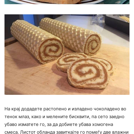
На крај додадете растопено и изладено чоколадено во
тенок млаз, како и мелените бисквити, па сето заедно
убаво изматете го, за да добиете убава хомогена
смеса. Листот обланда завиткајте го помеѓу две влажни