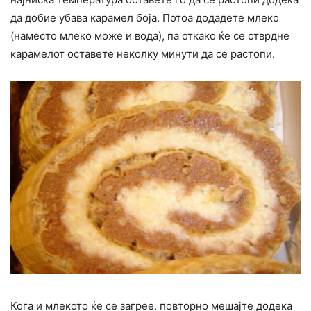
да добие убава карамел боја. Потоа додадете млеко
(наместо млеко може и вода), па откако ќе се стврдне
карамелот оставете неколку минути да се растопи.
Кога и млекото ќе се загрее, повторно мешајте додека