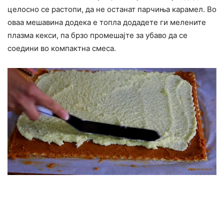
целосно се растопи, да не останат парчиња карамел. Во
оваа мешавина додека е топла додадете ги мелените
плазма кекси, па брзо промешајте за убаво да се
соедини во компактна смеса.