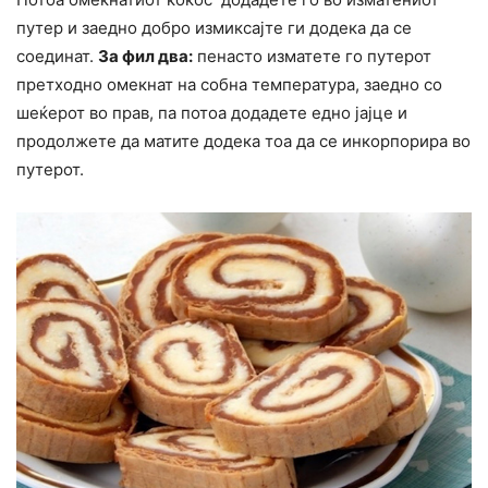
путер и заедно добро измиксајте ги додека да се
соединат.
За фил два:
пенасто изматете го путерот
претходно омекнат на собна температура, заедно со
шеќерот во прав, па потоа додадете едно јајце и
продолжете да матите додека тоа да се инкорпорира во
путерот.