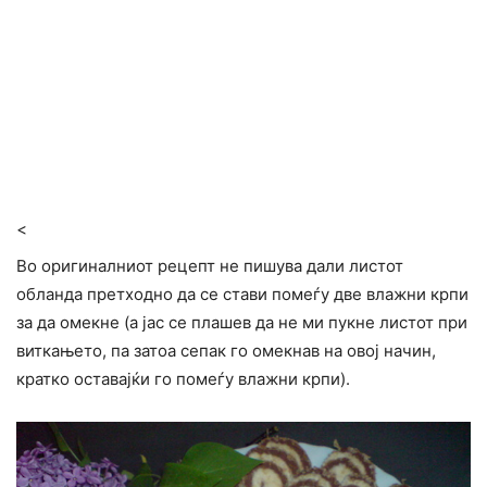
<
Во оригиналниот рецепт не пишува дали листот
обланда претходно да се стави помеѓу две влажни крпи
за да омекне (а јас се плашев да не ми пукне листот при
виткањето, па затоа сепак го омекнав на овој начин,
кратко оставајќи го помеѓу влажни крпи).