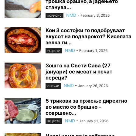
трошка брашно, а јадењето
станува...
NMD
-
February 3, 2026
КОРИСНО
Кои 3 состојки го подобруваат
вкусот на подварокот? Киселата
зелка ги...
NMD
-
February 1, 2026
РЕЦЕПТИ
Зошто на Свети Сава (27
јануари) се месат и печат
переци?
NMD
-
January 26, 2026
ОБИЧАИ
5 трикови за пржење директно
во масло со брашно –
совршено...
NMD
-
January 21, 2026
РЕЦЕПТИ