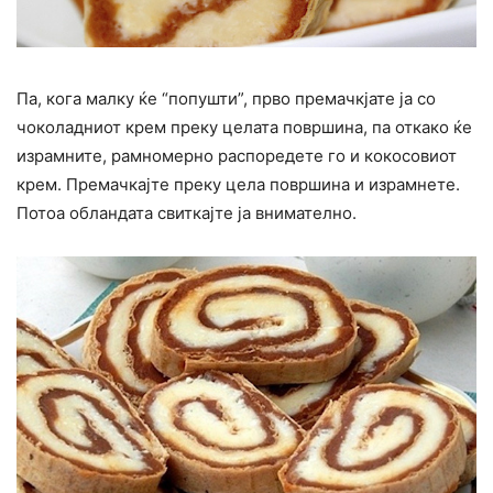
Па, кога малку ќе “попушти”, прво премачкјате ја со
чоколадниот крем преку целата површина, па откако ќе
израмните, рамномерно распоредете го и кокосовиот
крем. Премачкајте преку цела површина и израмнете.
Потоа обландата свиткајте ја внимателно.