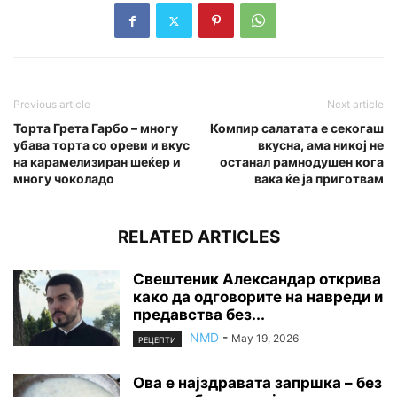
Previous article
Next article
Торта Грета Гарбо – многу
Компир салатата е секогаш
убава торта со ореви и вкус
вкусна, ама никој не
на карамелизиран шеќер и
останал рамнодушен кога
многу чоколадо
вака ќе ја приготвам
RELATED ARTICLES
Свештеник Александар открива
како да одговорите на навреди и
предавства без...
NMD
-
May 19, 2026
РЕЦЕПТИ
Ова е најздравата запршка – без