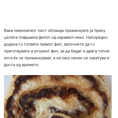
Вака омекнатиот лист обланда премачкјате ја преку
целата површина филот од карамел-кекс. Напоредно
додека го готвите првиот фил, започнете да го
приготвувате и вториот фил, за да бидат и двата топли
кога ќе се премачкуваат, а на овој начин се скратува и
доста од времето.