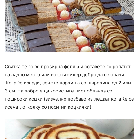
Свиткајте го во проѕирна фолија и оставете го ролатот
на ладно место или во фрижидер добро да се олади.
Кога ќе излади, сечете парчиња со широчина од 2 или
3 см. Најдобро е да користите лист обланда со
пошироки коцки (визуелно поубаво изгледаат кога ќе се
исечат, отколку со поситни коцкички).