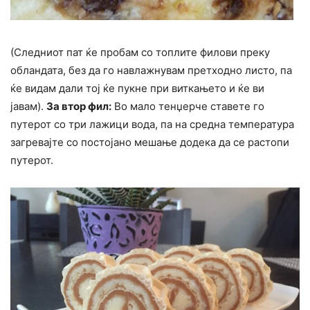
(Следниот пат ќе пробам со топлите филови преку
обландата, без да го навлажнувам претходно листо, па
ќе видам дали тој ќе пукне при виткањето и ќе ви
јавам).
За втор фил:
Во мало тенџерче ставете го
путерот со три лажици вода, па на средна температура
загревајте со постојано мешање додека да се растопи
путерот.