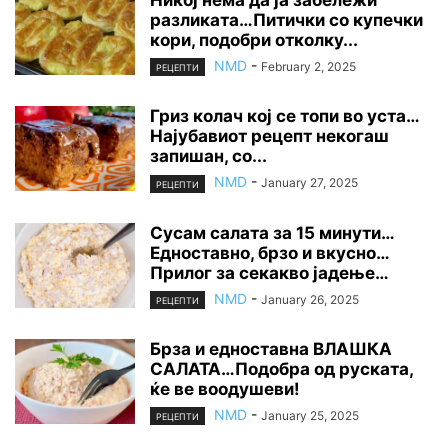
Никој нема да ја забележи
разликата…Питички со купечки
кори, подобри отколку...
NMD
-
February 2, 2025
РЕЦЕПТИ
Гриз колач кој се топи во уста…
Најубавиот рецепт некогаш
запишан, со...
NMD
-
January 27, 2025
РЕЦЕПТИ
Сусам салата за 15 минути…
Едноставно, брзо и вкусно…
Прилог за секакво јадење…
NMD
-
January 26, 2025
РЕЦЕПТИ
Брза и едноставна ВЛАШКА
САЛАТА…Подобра од руската,
ќе ве воодушеви!
NMD
-
January 25, 2025
РЕЦЕПТИ