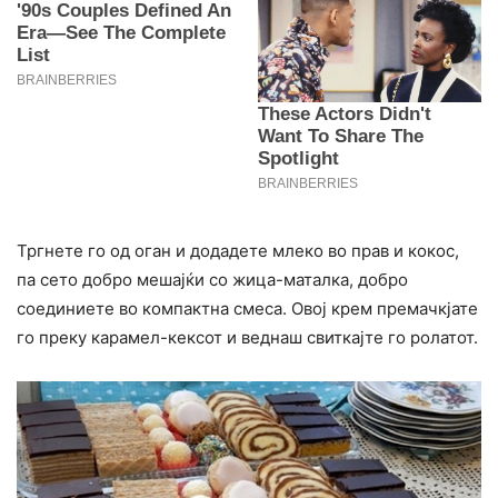
Тргнете го од оган и додадете млеко во прав и кокос,
па сето добро мешајќи со жица-маталка, добро
соединиете во компактна смеса. Овој крем премачкјате
го преку карамел-кексот и веднаш свиткајте го ролатот.