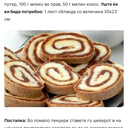
путер, 100 г млеко во прав, 50 г мелен кокос.
Уште ќе
ви биде потребно:
1 лист обланда со величина 30х23
см.
Постапка:
Во помало тенџере ставете го шеќерот и на
најниска температура оставете го да се растопи додека