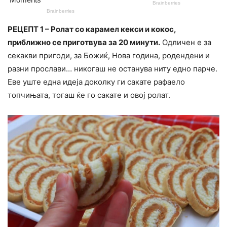
РЕЦЕПТ 1 – Ролат со карамел кекси и кокос,
приближно се приготвува за 20 минути.
Одличен е за
секакви пригоди, за Божиќ, Нова година, родендени и
разни прослави… никогаш не останува ниту едно парче.
Еве уште една идеја доколку ги сакате рафаело
топчињата, тогаш ќе го сакате и овој ролат.