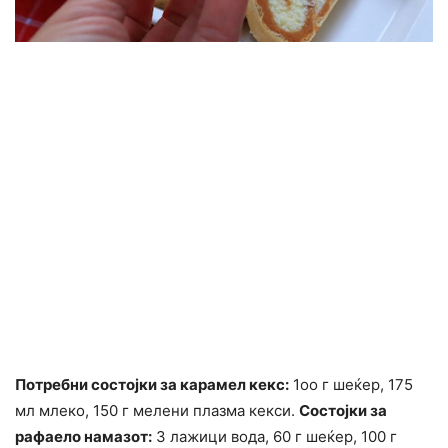
Потребни состојки за карамел кекс:
1оо г шеќер, 175
мл млеко, 150 г мелени плазма кекси.
Состојки за
рафаело намазот:
3 лажици вода, 60 г шеќер, 100 г