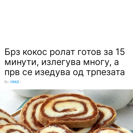
Брз кокос ролат готов за 15
минути, излегува многу, а
прв се изедува од трпезата
By
НМД
-