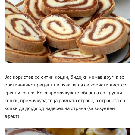
Јас користев со ситни коцки, бидејќи немав друг, а во
оригиналниот рецепт пишуваше да се користи лист со
крупни коцки. Кога премачкувате обланда со крупни
коцки, премачкувајте ја рамната страна, а страната со
коцки да дојде од надвоешна страна (за визуелен
ефект).