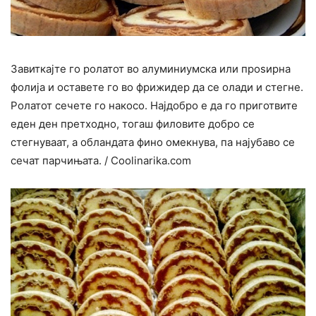
Завиткајте го ролатот во алуминиумска или проѕирна
фолија и оставете го во фрижидер да се олади и стегне.
Ролатот сечете го накосо. Најдобро е да го приготвите
еден ден претходно, тогаш филовите добро се
стегнуваат, а обландата фино омекнува, па најубаво се
сечат парчињата. / Coolinarika.com