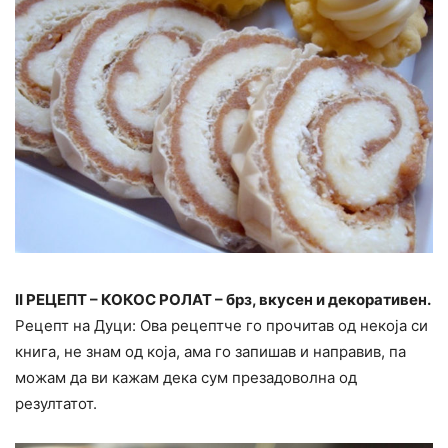
II РЕЦЕПТ – КОКОС РОЛАТ – брз, вкусен и декоративен.
Рецепт на Дуци: Ова рецептче го прочитав од некоја си
книга, не знам од која, ама го запишав и направив, па
можам да ви кажам дека сум презадоволна од
резултатот.