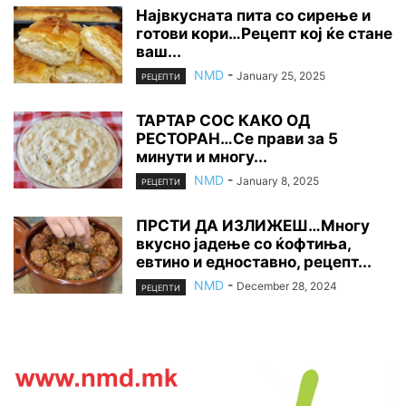
Највкусната пита со сирење и
готови кори…Рецепт кој ќе стане
ваш...
NMD
-
January 25, 2025
РЕЦЕПТИ
ТАРТАР СОС КАКО ОД
РЕСТОРАН…Се прави за 5
минути и многу...
NMD
-
January 8, 2025
РЕЦЕПТИ
ПРСТИ ДА ИЗЛИЖЕШ…Многу
вкусно јадење со ќофтиња,
евтино и едноставно, рецепт...
NMD
-
December 28, 2024
РЕЦЕПТИ