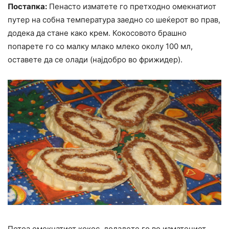
Постапка:
Пенасто изматете го претходно омекнатиот
путер на собна температура заедно со шеќерот во прав,
додека да стане како крем. Кокосовото брашно
попарете го со малку млако млеко околу 100 мл,
оставете да се олади (најдобро во фрижидер).
Потоа омекнатиот кокос додадете го во изматениот