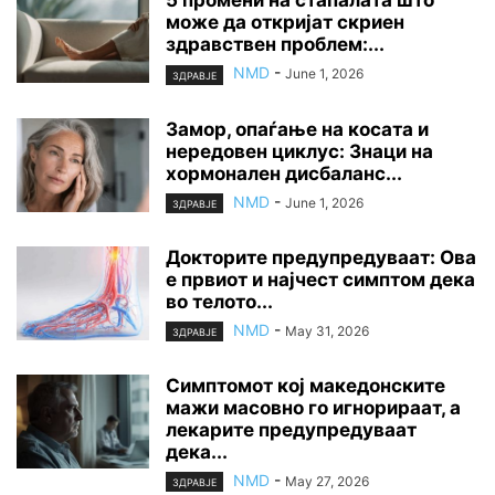
5 промени на стапалата што
може да откријат скриен
здравствен проблем:...
NMD
-
June 1, 2026
ЗДРАВЈЕ
Замор, опаѓање на косата и
нередовен циклус: Знаци на
хормонален дисбаланс...
NMD
-
June 1, 2026
ЗДРАВЈЕ
Докторите предупредуваат: Ова
е првиот и најчест симптом дека
во телото...
NMD
-
May 31, 2026
ЗДРАВЈЕ
Симптомот кој македонските
мажи масовно го игнорираат, а
лекарите предупредуваат
дека...
NMD
-
May 27, 2026
ЗДРАВЈЕ