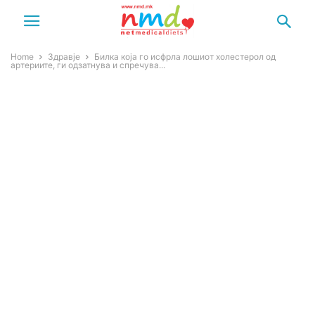
Home
Здравје
Билка која го исфрла лошиот холестерол од
артериите, ги одзатнува и спречува...