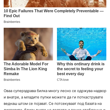
Оваа суперздрава билка многу лесно се одржува надвор
и внатре, а младите пупки можете да ги поткаструвате
веднаш штом се појават. Се потсекуваат под базата на
листовите, близу дното на долгото и тенко стебленце и