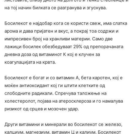
на тој начин билката се разгранува и згуснува.
Босилекот е најдобар кога се користи свеж, има слатка
арома и дава пријатен и вкус, а покрај тоа содржи и
импресивен број на хранливи материи. Само две
лажици босилек обезбедуваат 29% од препорачаната
дневна доза од витаминот К кој е клучен за
коагулацијата на крвта.
Босилекот е богат и со витамин А, бета каротен, кој е
моќен антиоксидант кој ги штити клетките од
слободните радикали. Спречува таложење на
холестеролот, појава на атеросклероза и го намалува
ризикот од срцев и мозочен удар.
Други витамини и минерали во босилекот се железо,
калциум, магнезиум, витамин Ц и калиум. Босилекот