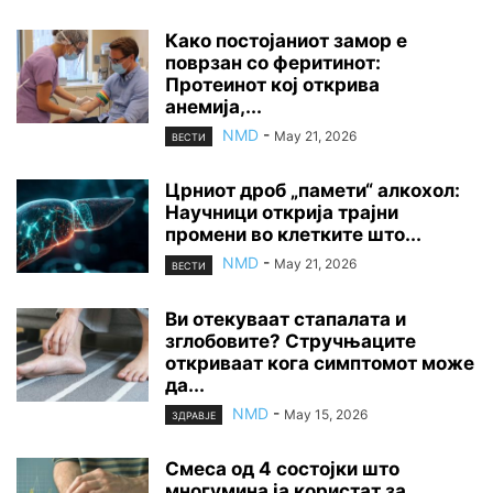
Како постојаниот замор е
поврзан со феритинот:
Протеинот кој открива
анемија,...
NMD
-
May 21, 2026
ВЕСТИ
Црниот дроб „памети“ алкохол:
Научници открија трајни
промени во клетките што...
NMD
-
May 21, 2026
ВЕСТИ
Ви отекуваат стапалата и
зглобовите? Стручњаците
откриваат кога симптомот може
да...
NMD
-
May 15, 2026
ЗДРАВЈЕ
Смеса од 4 состојки што
многумина ја користат за