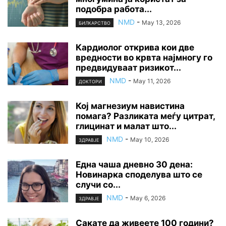
подобра работа...
NMD
-
May 13, 2026
БИЛКАРСТВО
Кардиолог открива кои две
вредности во крвта најмногу го
предвидуваат ризикот...
NMD
-
May 11, 2026
ДОКТОРИ
Кој магнезиум навистина
помага? Разликата меѓу цитрат,
глицинат и малат што...
NMD
-
May 10, 2026
ЗДРАВЈЕ
Една чаша дневно 30 дена:
Новинарка споделува што се
случи со...
NMD
-
May 6, 2026
ЗДРАВЈЕ
Сакате да живеете 100 години?