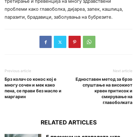
третирање и превенција на многу здравствени
проблеми како главоболка, дијареа, запек, кашлица,
паразити, брадавици, заболувања на бубрезите.
Previous article
Next article
Брз колач со кокос кој е
Едноставен метод за брзо
многу сочен и мек како
спуштање на високиот
пена, се прави без масло и
крвен притисок и
маргарин
смирување на
главоболката
RELATED ARTICLES