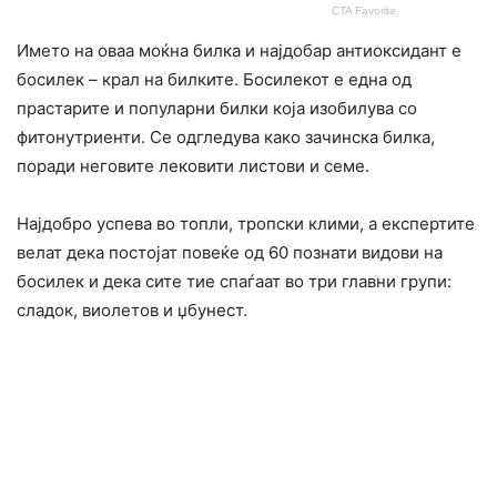
Името на оваа моќна билка и најдобар антиоксидант е
босилек – крал на билките. Босилекот е една од
прастарите и популарни билки која изобилува со
фитонутриенти. Се одгледува како зачинска билка,
поради неговите лековити листови и семе.
Најдобро успева во топли, тропски клими, а експертите
велат дека постојат повеќе од 60 познати видови на
босилек и дека сите тие спаѓаат во три главни групи:
сладок, виолетов и џбунест.