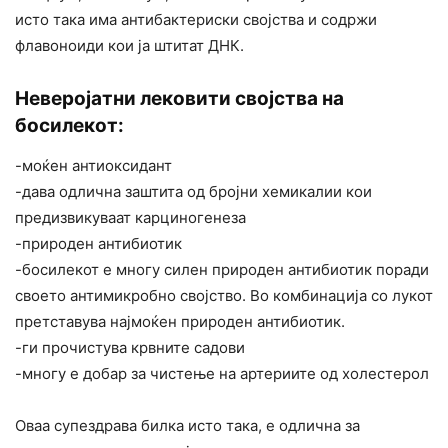
исто така има антибактериски својства и содржи
флавоноиди кои ја штитат ДНК.
Неверојатни лековити својства на
босилекот:
-моќен антиоксидант
-дава одлична заштита од бројни хемикалии кои
предизвикуваат карциногенеза
-природен антибиотик
-босилекот е многу силен природен антибиотик поради
своето антимикробно својство. Во комбинација со лукот
претставува најмоќен природен антибиотик.
-ги прочистува крвните садови
-многу е добар за чистење на артериите од холестерол
Оваа супездрава билка исто така, е одлична за