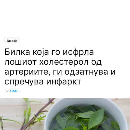
Здравје
Билка која го исфрла
лошиот холестерол од
артериите, ги одзатнува и
спречува инфаркт
By
НМД
-