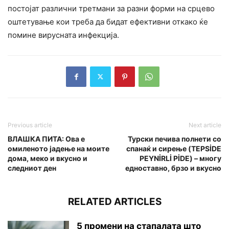
постојат различни третмани за разни форми на срцево
оштетување кои треба да бидат ефективни откако ќе
помине вирусната инфекција.
Previous article
Next article
ВЛАШКА ПИТА: Ова е
Турски печива полнети со
омиленото јадење на моите
спанаќ и сирење (TEPSİDE
дома, меко и вкусно и
PEYNİRLİ PİDE) – многу
следниот ден
едноставно, брзо и вкусно
RELATED ARTICLES
5 промени на стапалата што