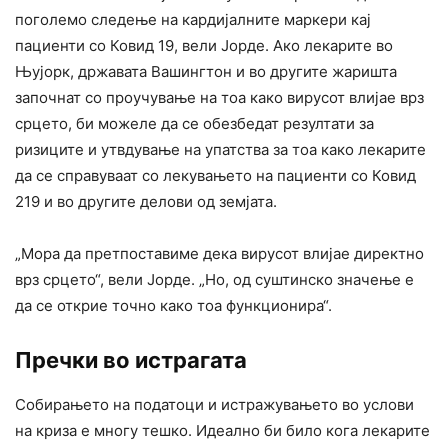
поголемо следење на кардијалните маркери кај
пациенти со Ковид 19, вели Јорде. Ако лекарите во
Њујорк, државата Вашингтон и во другите жаришта
започнат со проучување на тоа како вирусот влијае врз
срцето, би можеле да се обезбедат резултати за
ризиците и утвдување на упатства за тоа како лекарите
да се справуваат со лекувањето на пациенти со Ковид
219 и во другите делови од земјата.
„Мора да претпоставиме дека вирусот влијае директно
врз срцето“, вели Јорде. „Но, од суштинско значење е
да се открие точно како тоа функционира“.
Пречки во истрагата
Собирањето на податоци и истражувањето во услови
на криза е многу тешко. Идеално би било кога лекарите