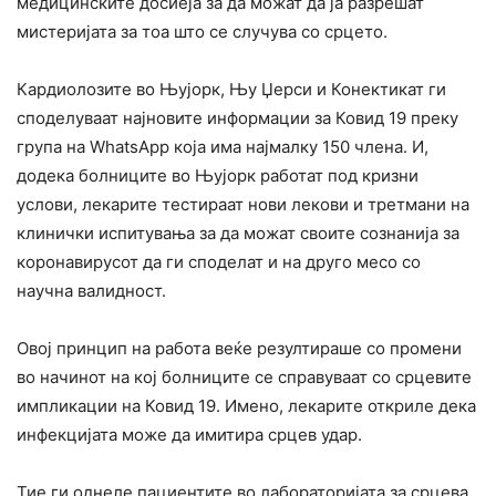
медицинските досиеја за да можат да ја разрешат
мистеријата за тоа што се случува со срцето.
Кардиолозите во Њујорк, Њу Џерси и Конектикат ги
споделуваат најновите информации за Ковид 19 преку
група на WhatsApp која има најмалку 150 члена. И,
додека болниците во Њујорк работат под кризни
услови, лекарите тестираат нови лекови и третмани на
клинички испитувања за да можат своите сознанија за
коронавирусот да ги споделат и на друго месо со
научна валидност.
Овој принцип на работа веќе резултираше со промени
во начинот на кој болниците се справуваат со срцевите
импликации на Ковид 19. Имено, лекарите откриле дека
инфекцијата може да имитира срцев удар.
Тие ги однеле пациентите во лабораторијата за срцева