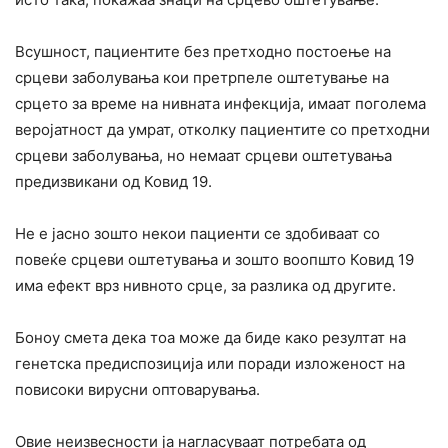
Всушност, пациентите без претходно постоење на
срцеви заболувања кои претрпеле оштетување на
срцето за време на нивната инфекција, имаат поголема
веројатност да умрат, отколку пациентите со претходни
срцеви заболувања, но немаат срцеви оштетувања
предизвикани од Ковид 19.
Не е јасно зошто некои пациенти се здобиваат со
повеќе срцеви оштетувања и зошто воопшто Ковид 19
има ефект врз нивното срце, за разлика од другите.
Боноу смета дека тоа може да биде како резултат на
генетска предиспозиција или поради изложеност на
повисоки вирусни оптоварувања.
Овие неизвесности ја нагласуваат потребата од