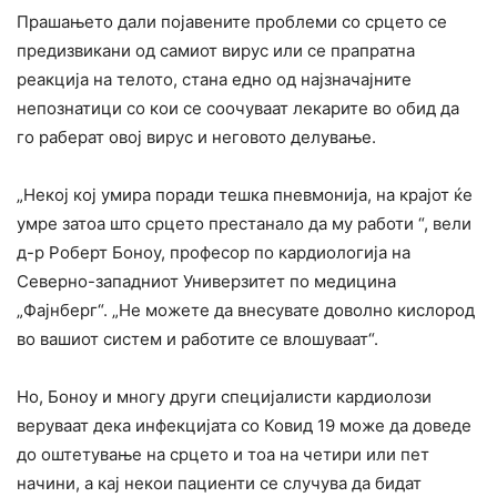
Прашањето дали појавените проблеми со срцето се
предизвикани од самиот вирус или се прапратна
реакција на телото, стана едно од најзначајните
непознатици со кои се соочуваат лекарите во обид да
го раберат овој вирус и неговото делување.
„Некој кој умира поради тешка пневмонија, на крајот ќе
умре затоа што срцето престанало да му работи “, вели
д-р Роберт Боноу, професор по кардиологија на
Северно-западниот Универзитет по медицина
„Фајнберг“. „Не можете да внесувате доволно кислород
во вашиот систем и работите се влошуваат“.
Но, Боноу и многу други специјалисти кардиолози
веруваат дека инфекцијата со Ковид 19 може да доведе
до оштетување на срцето и тоа на четири или пет
начини, а кај некои пациенти се случува да бидат