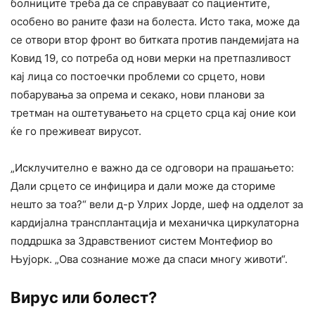
болниците треба да се справуваат со пациентите,
особено во раните фази на болеста. Исто така, може да
се отвори втор фронт во битката против пандемијата на
Ковид 19, со потреба од нови мерки на претпазливост
кај лица со постоечки проблеми со срцето, нови
побарувања за опрема и секако, нови планови за
третман на оштетувањето на срцето срца кај оние кои
ќе го преживеат вирусот.
„Исклучително е важно да се одговори на прашањето:
Дали срцето се инфицира и дали може да сториме
нешто за тоа?“ вели д-р Улрих Јорде, шеф на одделот за
кардијална трансплантација и механичка циркулаторна
поддршка за Здравствениот систем Монтефиор во
Њујорк. „Ова сознание може да спаси многу животи“.
Вирус или болест?