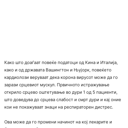
Како што доаѓаат повеќе податоци од Кина и Италија,
како и од државата Вашингтон и Њујорк, повеќето
кардиолози веруваат дека корона вирусот може да го
зарази срцевиот мускул. Првичното истражување
открило срцево оштетување во дури 1 од 5 пациенти,
што доведува до срцева слабост и смрт дури и кај оние
кои не покажуваат знаци на респираторен дистрес.
Ова може да го промени начинот на кој лекарите и