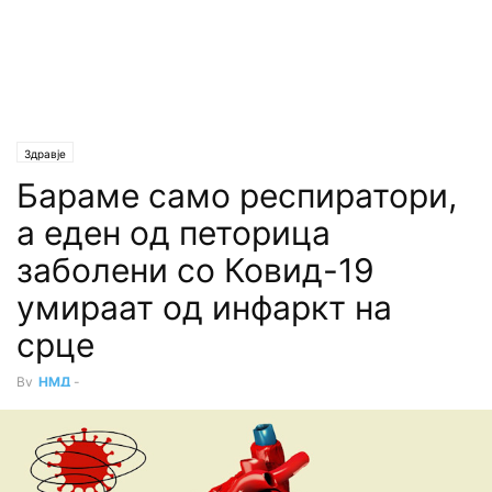
Здравје
Бараме само респиратори,
а еден од петорица
заболени со Ковид-19
умираат од инфаркт на
срце
By
НМД
-