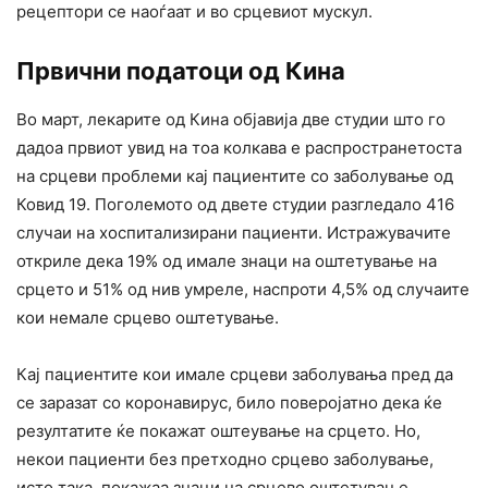
рецептори се наоѓаат и во срцевиот мускул.
Првични податоци од Кина
Во март, лекарите од Кина објавија две студии што го
дадоа првиот увид на тоа колкава е распространетоста
на срцеви проблеми кај пациентите со заболување од
Ковид 19. Поголемото од двете студии разгледало 416
случаи на хоспитализирани пациенти. Истражувачите
откриле дека 19% од имале знаци на оштетување на
срцето и 51% од нив умреле, наспроти 4,5% од случаите
кои немале срцево оштетување.
Кај пациентите кои имале срцеви заболувања пред да
се заразат со коронавирус, било поверојатно дека ќе
резултатите ќе покажат оштеување на срцето. Но,
некои пациенти без претходно срцево заболување,
исто така, покажаа знаци на срцево оштетување.