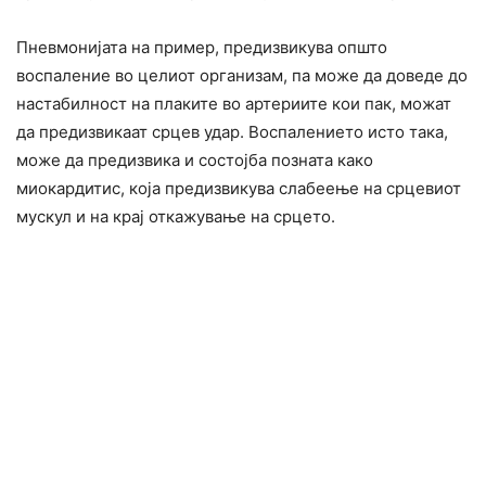
Пневмонијата на пример, предизвикува општо
воспаление во целиот организам, па може да доведе до
настабилност на плаките во артериите кои пак, можат
да предизвикаат срцев удар. Воспалението исто така,
може да предизвика и состојба позната како
миокардитис, која предизвикува слабеење на срцевиот
мускул и на крај откажување на срцето.