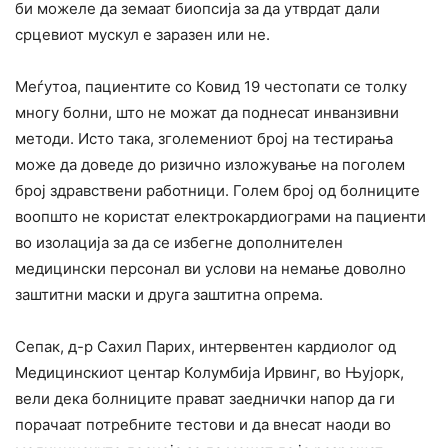
би можеле да земаат биопсија за да утврдат дали
срцевиот мускул е заразен или не.
Меѓутоа, пациентите со Ковид 19 честопати се толку
многу болни, што не можат да поднесат инванзивни
методи. Исто така, зголемениот број на тестирања
може да доведе до ризично изложување на поголем
број здравствени работници. Голем број од болниците
воопшто не користат електрокардиограми на пациенти
во изолација за да се избегне дополнителен
медицински персонал ви услови на немање доволно
заштитни маски и друга заштитна опрема.
Сепак, д-р Сахил Парих, интервентен кардиолог од
Медицинскиот центар Колумбија Ирвинг, во Њујорк,
вели дека болниците прават заеднички напор да ги
порачаат потребните тестови и да внесат наоди во