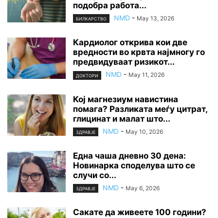
подобра работа...
NMD
-
May 13, 2026
БИЛКАРСТВО
Кардиолог открива кои две
вредности во крвта најмногу го
предвидуваат ризикот...
NMD
-
May 11, 2026
ДОКТОРИ
Кој магнезиум навистина
помага? Разликата меѓу цитрат,
глицинат и малат што...
NMD
-
May 10, 2026
ЗДРАВЈЕ
Една чаша дневно 30 дена:
Новинарка споделува што се
случи со...
NMD
-
May 6, 2026
ЗДРАВЈЕ
Сакате да живеете 100 години?