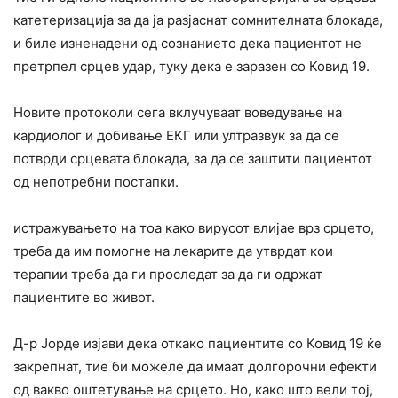
катетеризација за да ја разјаснат сомнителната блокада,
и биле изненадени од сознанието дека пациентот не
претрпел срцев удар, туку дека е заразен со Ковид 19.
Новите протоколи сега вклучуваат воведување на
кардиолог и добивање ЕКГ или ултразвук за да се
потврди срцевата блокада, за да се заштити пациентот
од непотребни постапки.
истражувањето на тоа како вирусот влијае врз срцето,
треба да им помогне на лекарите да утврдат кои
терапии треба да ги проследат за да ги одржат
пациентите во живот.
Д-р Јорде изјави дека откако пациентите со Ковид 19 ќе
закрепнат, тие би можеле да имаат долгорочни ефекти
од вакво оштетување на срцето. Но, како што вели тој,