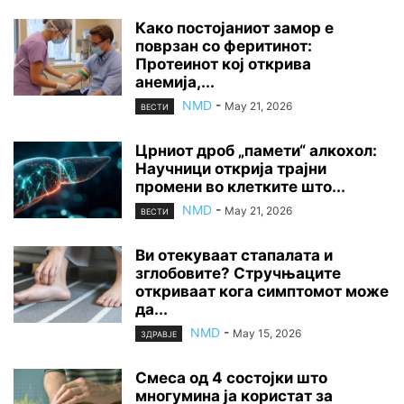
Како постојаниот замор е
поврзан со феритинот:
Протеинот кој открива
анемија,...
NMD
-
May 21, 2026
ВЕСТИ
Црниот дроб „памети“ алкохол:
Научници открија трајни
промени во клетките што...
NMD
-
May 21, 2026
ВЕСТИ
Ви отекуваат стапалата и
зглобовите? Стручњаците
откриваат кога симптомот може
да...
NMD
-
May 15, 2026
ЗДРАВЈЕ
Смеса од 4 состојки што
многумина ја користат за