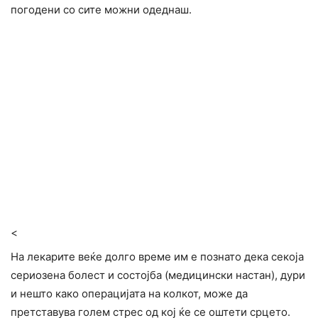
погодени со сите можни одеднаш.
<
На лекарите веќе долго време им е познато дека секоја
сериозена болест и состојба (медицински настан), дури
и нешто како операцијата на колкот, може да
претставува голем стрес од кој ќе се оштети срцето.