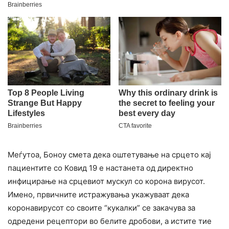
Меѓутоа, Боноу смета дека оштетување на срцето кај
пациентите со Ковид 19 е настанета од директно
инфицирање на срцевиот мускул со корона вирусот.
Имено, првичните истражувања укажуваат дека
коронавирусот со своите “кукалки” се закачува за
одредени рецептори во белите дробови, а истите тие