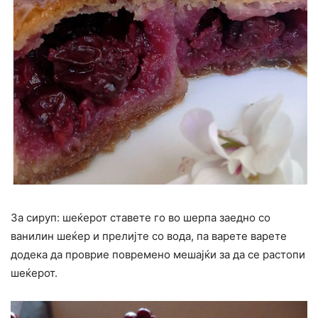
За сируп: шеќерот ставете го во шерпа заедно со
ванилин шеќер и прелијте со вода, па варете варете
додека да проврие повремено мешајќи за да се растопи
шеќерот.