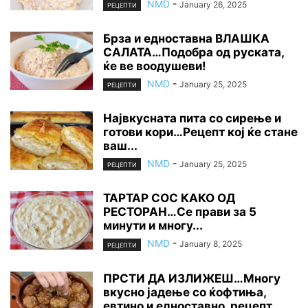
NMD
-
January 26, 2025
РЕЦЕПТИ
Брза и едноставна ВЛАШКА
САЛАТА…Подобра од руската,
ќе ве воодушеви!
NMD
-
January 25, 2025
РЕЦЕПТИ
Највкусната пита со сирење и
готови кори…Рецепт кој ќе стане
ваш...
NMD
-
January 25, 2025
РЕЦЕПТИ
ТАРТАР СОС КАКО ОД
РЕСТОРАН…Се прави за 5
минути и многу...
NMD
-
January 8, 2025
РЕЦЕПТИ
ПРСТИ ДА ИЗЛИЖЕШ…Многу
вкусно јадење со ќофтиња,
евтино и едноставно, рецепт...