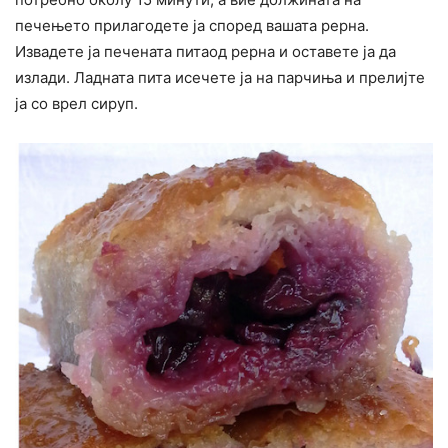
печењето прилагодете ја според вашата рерна.
Извадете ја печената питаод рерна и оставете ја да
излади. Ладната пита исечете ја на парчиња и прелијте
ја со врел сируп.