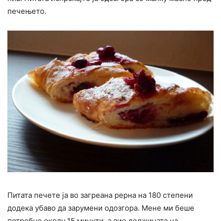
печењето.
Питата печете ја во загреана рерна на 180 степени
додека убаво да зарумени одозгора. Мене ми беше
потребно околу 15 минути, а вие должината на