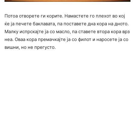
Потоа отворете ги корите. Намастете го плехот во кој
ќе ја печете баклавата, па поставете дна кора на дното.
Малку испрскајте ја со масло, па ставете втора кора врз
неа. Оваа кора премачкајте ја со филот и наросете ја со
вишни, но не прегусто.