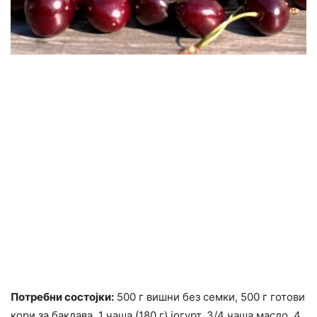
Потребни состојки:
500 г вишни без семки, 500 г готови
кори за баклава, 1 чаша (180 г) јогурт, 3/4 чаша масло, 4