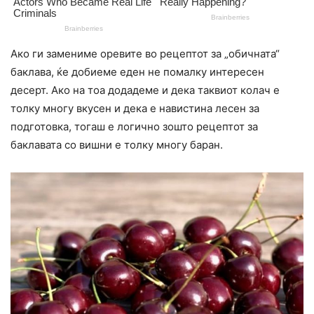
Ако ги замениме оревите во рецептот за „обичната“
баклава, ќе добиеме еден не помалку интересен
десерт. Ако на тоа додадеме и дека таквиот колач е
толку многу вкусен и дека е навистина лесен за
подготовка, тогаш е логично зошто рецептот за
баклавата со вишни е толку многу баран.