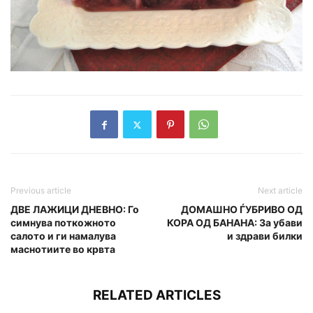
Previous article
Next article
ДВЕ ЛАЖИЦИ ДНЕВНО: Го
ДОМАШНО ЃУБРИВО ОД
симнува поткожното
КОРА ОД БАНАНА: За убави
салото и ги намалува
и здрави билки
маснотиите во крвта
RELATED ARTICLES