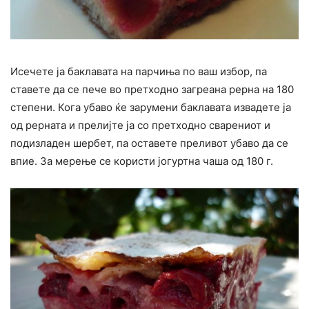
Исечете ја баклавата на парчиња по ваш избор, па
ставете да се пече во претходно загреана рерна на 180
степени. Кога убаво ќе зарумени баклавата извадете ја
од рерната и прелијте ја со претходно сварениот и
подизладен шербет, па оставете преливот убаво да се
впие. За мерење се користи јогуртна чаша од 180 г.