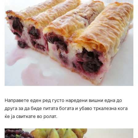
Направете еден ред густо наредени вишни една до
друга за да биде питата богата и убаво тркалезна кога
ќе ја свиткате во ролат.