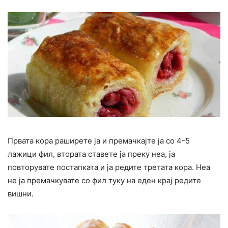
Првата кора раширете ја и премачкајте ја со 4-5
лажици фил, втората ставете ја преку неа, ја
повторувате постапката и ја редите третата кора. Неа
не ја премачкувате со фил туку на еден крај редите
вишни.