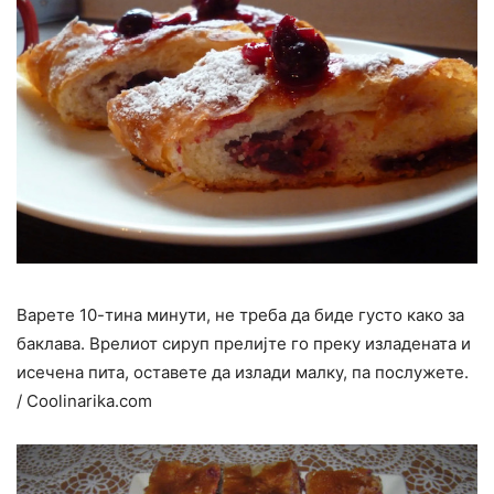
Варете 10-тина минути, не треба да биде густо како за
баклава. Врелиот сируп прелијте го преку изладената и
исечена пита, оставете да излади малку, па послужете.
/ Coolinarika.com