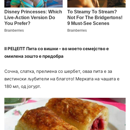
II РЕЦЕПТ Пита со вишни – во моето семејство е
омилена зошто е предобра
Сочна, слатка, прелиена со шербет, оваа пита е за
вистински љубители на благото! Мерката на чашата е
180 мл, од јогурт.