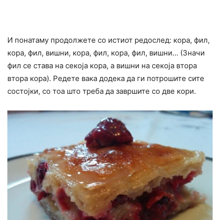
И понатаму продолжете со истиот редослед: кора, фил,
кора, фил, вишни, кора, фил, кора, фил, вишни… (Значи
фил се става на секоја кора, а вишни на секоја втора
втора кора). Редете вака додека да ги потрошите сите
состојки, со тоа што треба да завршите со две кори.