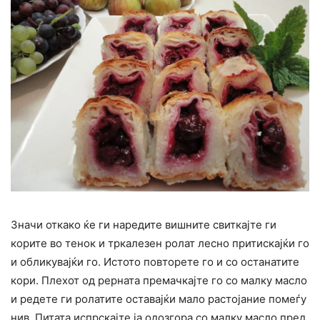
Значи откако ќе ги наредите вишните свиткајте ги
корите во тенок и тркалезен ролат лесно притискајќи го
и обликувајќи го. Истото повторете го и со останатите
кори. Плехот од рерната премачкајте го со малку масло
и редете ги ролатите оставајќи мало растојание помеѓу
нив. Питата испрскајте ја одозгора со малку масло пред