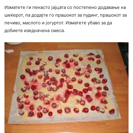
Изматете ги пенасто јајцата со постепено додавање на
шеќерот, па додајте го прашокот за пудинг, прашокот за
печиво, маслото и јогуртот. Изматете убаво за да
добиете изедначена смеса.