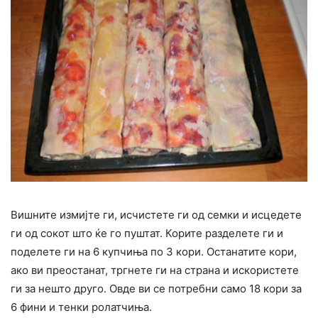
Вишните измијте ги, исчистете ги од семки и исцедете
ги од сокот што ќе го пуштат. Корите разделете ги и
поделете ги на 6 купчиња по 3 кори. Останатите кори,
ако ви преостанат, тргнете ги на страна и искористете
ги за нешто друго. Овде ви се потребни само 18 кори за
6 фини и тенки ролатчиња.