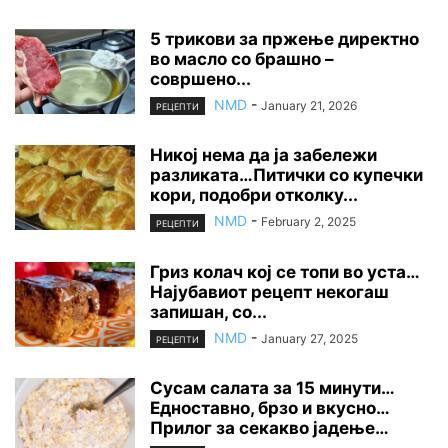
5 трикови за пржење директно
во масло со брашно –
совршено...
NMD
-
January 21, 2026
РЕЦЕПТИ
Никој нема да ја забележи
разликата…Питички со купечки
кори, подобри отколку...
NMD
-
February 2, 2025
РЕЦЕПТИ
Гриз колач кој се топи во уста…
Најубавиот рецепт некогаш
запишан, со...
NMD
-
January 27, 2025
РЕЦЕПТИ
Сусам салата за 15 минути…
Едноставно, брзо и вкусно…
Прилог за секакво јадење…