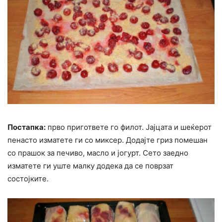
Постапка:
прво пригответе го филот. Јајцата и шеќерот
пенасто изматете ги со миксер. Додајте гриз помешан
со прашок за печиво, масло и јогурт. Сето заедно
изматете ги уште малку додека да се поврзат
состојките.