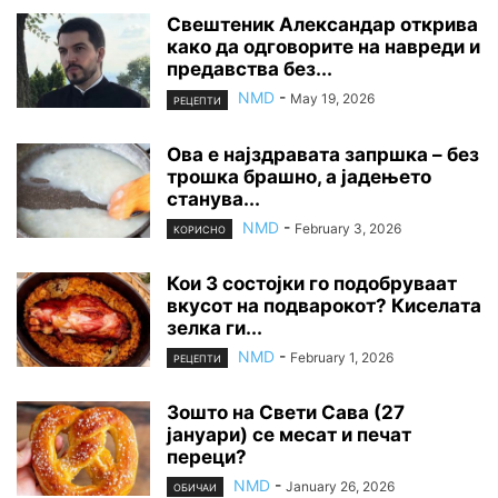
Свештеник Александар открива
како да одговорите на навреди и
предавства без...
NMD
-
May 19, 2026
РЕЦЕПТИ
Ова е најздравата запршка – без
трошка брашно, а јадењето
станува...
NMD
-
February 3, 2026
КОРИСНО
Кои 3 состојки го подобруваат
вкусот на подварокот? Киселата
зелка ги...
NMD
-
February 1, 2026
РЕЦЕПТИ
Зошто на Свети Сава (27
јануари) се месат и печат
переци?
NMD
-
January 26, 2026
ОБИЧАИ