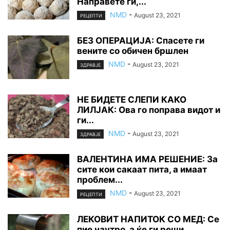
Направете ги,...
NMD
-
August 23, 2021
РЕЦЕПТИ
БE3 OПEPAЦИJA: Cпасете ги
вените со обичен бршлен
NMD
-
August 23, 2021
ЗДРАВЈЕ
НЕ БИДЕТЕ CЛEПИ КАКО
ЛИЛЈАК: Ова го поправа видот и
ги...
NMD
-
August 23, 2021
ЗДРАВЈЕ
ВАЛЕНТИНА ИМА РЕШЕНИЕ: За
сите кои сакаат пита, а имаат
проблем...
NMD
-
August 23, 2021
РЕЦЕПТИ
ЛЕКОВИТ НАПИТОК СО МЕД: Се
пие наутро, а ќе ги peши...