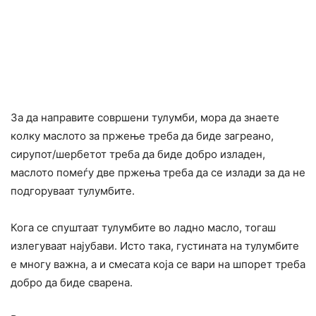
За да направите совршени тулумби, мора да знаете
колку маслото за пржење треба да биде загреано,
сирупот/шербетот треба да биде добро изладен,
маслото помеѓу две пржења треба да се излади за да не
подгоруваат тулумбите.
Кога се спуштаат тулумбите во ладно масло, тогаш
излегуваат најубави. Исто така, густината на тулумбите
е многу важна, а и смесата која се вари на шпорет треба
добро да биде сварена.