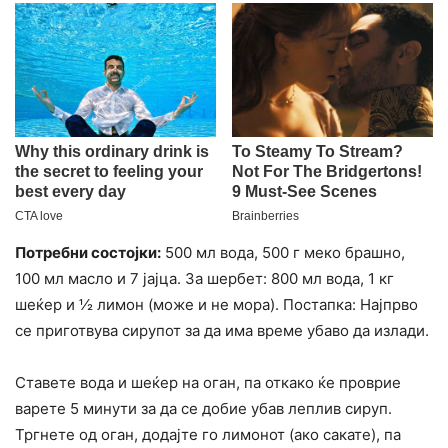
Потребни состојки:
500 мл вода, 500 г меко брашно,
100 мл масло и 7 јајца. За шербет: 800 мл вода, 1 кг
шеќер и ½ лимон (може и не мора). Постапка: Најпрво
се приготвува сирупот за да има време убаво да излади.
Ставете вода и шеќер на оган, па откако ќе проврие
варете 5 минути за да се добие убав леплив сируп.
Тргнете од оган, додајте го лимонот (ако сакате), па