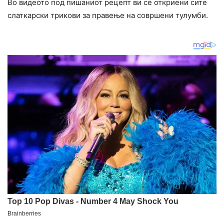
Во видеото под пишаниот рецепт ви се откриени сите
слаткарски трикови за правење на совршени тулумби.