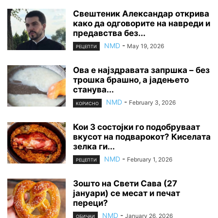
Свештеник Александар открива
како да одговорите на навреди и
предавства без...
NMD
-
May 19, 2026
РЕЦЕПТИ
Ова е најздравата запршка – без
трошка брашно, а јадењето
станува...
NMD
-
February 3, 2026
КОРИСНО
Кои 3 состојки го подобруваат
вкусот на подварокот? Киселата
зелка ги...
NMD
-
February 1, 2026
РЕЦЕПТИ
Зошто на Свети Сава (27
јануари) се месат и печат
переци?
NMD
-
January 26, 2026
ОБИЧАИ