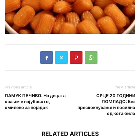
Previous article
Next article
ПАМУК ПЕЧИВО: На децата
СРЦЕ 20 ГОДИНИ
ова им е најубавото,
ПОМЛАДО: Без
омилено за појадок
прескокнување и посилно
од кога било
RELATED ARTICLES