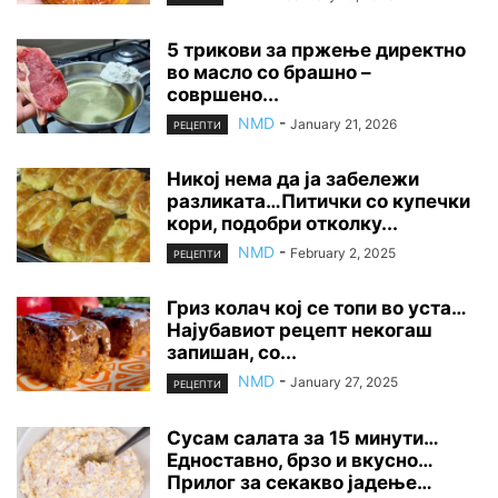
5 трикови за пржење директно
во масло со брашно –
совршено...
NMD
-
January 21, 2026
РЕЦЕПТИ
Никој нема да ја забележи
разликата…Питички со купечки
кори, подобри отколку...
NMD
-
February 2, 2025
РЕЦЕПТИ
Гриз колач кој се топи во уста…
Најубавиот рецепт некогаш
запишан, со...
NMD
-
January 27, 2025
РЕЦЕПТИ
Сусам салата за 15 минути…
Едноставно, брзо и вкусно…
Прилог за секакво јадење…