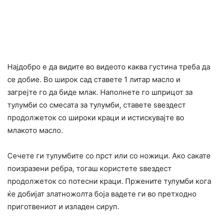
Најдобро е да видите во видеото каква густина треба да
се добие. Во широк сад ставете 1 литар масло и
загрејте го да биде млак. Наполнете го шприцот за
тулумби со смесата за тулумби, ставете ѕвездест
продолжеток со широки краци и истискувајте во
млакото масло.
Сечете ги тулумбите со прст или со ножици. Ако сакате
поизразени ребра, тогаш користете ѕвездест
продолжеток со потесни краци. Пржените тулумби кога
ќе добијат златножолта боја вадете ги во претходно
приготвениот и изладен сируп.