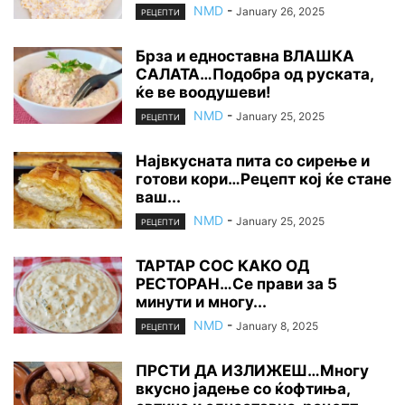
NMD
-
January 26, 2025
РЕЦЕПТИ
Брза и едноставна ВЛАШКА
САЛАТА…Подобра од руската,
ќе ве воодушеви!
NMD
-
January 25, 2025
РЕЦЕПТИ
Највкусната пита со сирење и
готови кори…Рецепт кој ќе стане
ваш...
NMD
-
January 25, 2025
РЕЦЕПТИ
ТАРТАР СОС КАКО ОД
РЕСТОРАН…Се прави за 5
минути и многу...
NMD
-
January 8, 2025
РЕЦЕПТИ
ПРСТИ ДА ИЗЛИЖЕШ…Многу
вкусно јадење со ќофтиња,