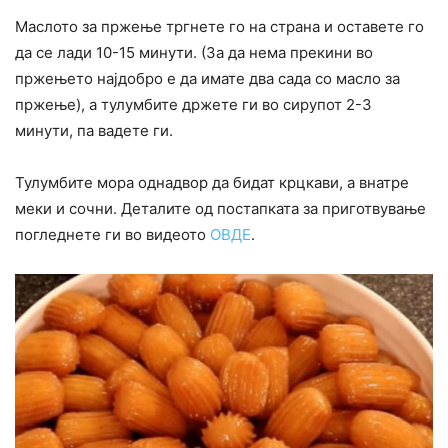
Маслото за пржење тргнете го на страна и оставете го
да се лади 10-15 минути. (За да нема прекини во
пржењето најдобро е да имате два сада со масло за
пржење), а тулумбите држете ги во сирупот 2-3
минути, па вадете ги.
Тулумбите мора однадвор да бидат крцкави, а внатре
меки и сочни. Деталите од постапката за приготвување
погледнете ги во видеото
ОВДЕ
.