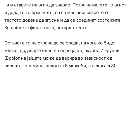
ги и ставете на оган да зоврие. Потоа намалете го огнот
и додајте го брашното, па со мешање сварете го
тестото додека да згусне и да се соединат состојките.
Ќе добиете фина топка, потврдо тесто.
Оставете го на страна да се олади, па кога ќе биде
млако, додавајте едно по едно јајце, вкупно 7 крупни.
(Бројот на јајцата може да варира во зависност од
нивната големина, некогаш 6 можеби, а некогаш 8).