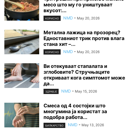
месо што му го уништуваат
вкусот:...
NMD
-
May 20, 2026
КОРИСНО
Метална лажица на прозорец?
Едноставниот трик против влага
стана хит –...
NMD
-
May 20, 2026
КОРИСНО
Ви отекуваат стапалата и
зглобовите? Стручњаците
откриваат кога симптомот може
да...
NMD
-
May 15, 2026
ЗДРАВЈЕ
Смеса од 4 состојки што
многумина ја користат за
подобра работа...
NMD
-
May 13, 2026
БИЛКАРСТВО