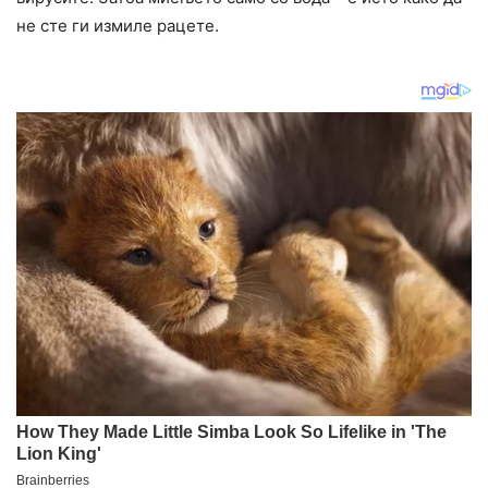
не сте ги измиле рацете.