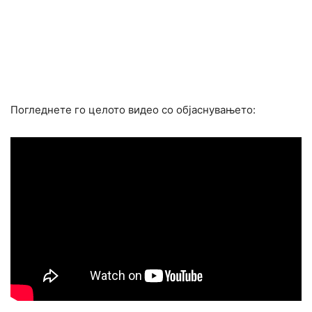
Погледнете го целото видео со објаснувањето: