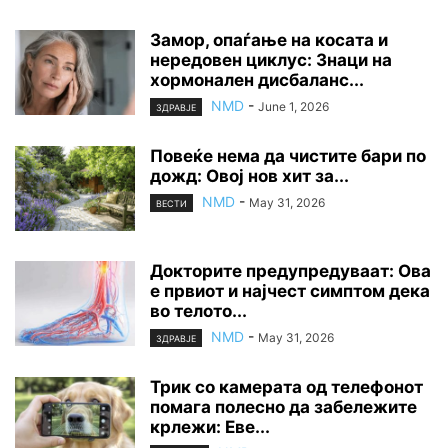
Замор, опаѓање на косата и
нередовен циклус: Знаци на
хормонален дисбаланс...
NMD
-
June 1, 2026
ЗДРАВЈЕ
Повеќе нема да чистите бари по
дожд: Овој нов хит за...
NMD
-
May 31, 2026
ВЕСТИ
Докторите предупредуваат: Ова
е првиот и најчест симптом дека
во телото...
NMD
-
May 31, 2026
ЗДРАВЈЕ
Трик со камерата од телефонот
помага полесно да забележите
крлежи: Еве...