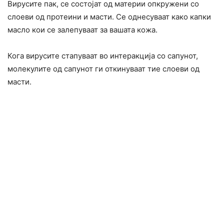
Вирусите пак, се состојат од материи опкружени со
слоеви од протеини и масти. Се однесуваат како капки
масло кои се залепуваат за вашата кожа.
Кога вирусите стапуваат во интеракција со сапунот,
молекулите од сапунот ги откинуваат тие слоеви од
масти.