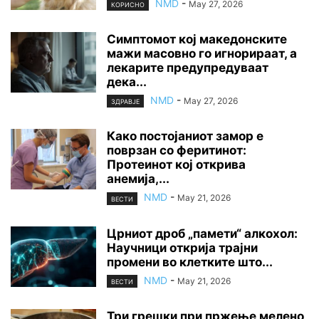
NMD
-
May 27, 2026
КОРИСНО
Симптомот кој македонските
мажи масовно го игнорираат, а
лекарите предупредуваат
дека...
NMD
-
May 27, 2026
ЗДРАВЈЕ
Како постојаниот замор е
поврзан со феритинот:
Протеинот кој открива
анемија,...
NMD
-
May 21, 2026
ВЕСТИ
Црниот дроб „памети“ алкохол:
Научници открија трајни
промени во клетките што...
NMD
-
May 21, 2026
ВЕСТИ
Три грешки при пржење мелено