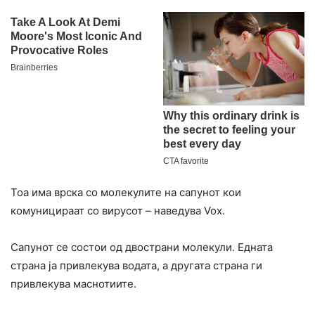
Тоа има врска со молекулите на сапунот кои
комуницираат со вирусот – наведува Vox.
Сапунот се состои од двострани молекули. Едната
страна ја привлекува водата, а другата страна ги
привлекува маснотиите.