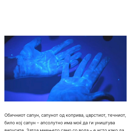
Обичниот сапун, сапунот од коприва, цврстиот, течниот,
било кој сапун – апсолутно има моќ да ги уништува
вирусите. Затоа миењето само со вода – е исто како да