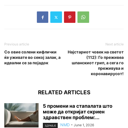
Previous article
Next article
Со овие солени кифлички
Најстариот човек на светот
ќе уживате во секој залак, а
(112): Го преживеа
идеални се за појадок
шпанскиот грип, а сега го
преживува и
коронавирусот!
RELATED ARTICLES
5 промени на стапалата што
може да откријат скриен
здравствен проблем:...
NMD
-
June 1, 2026
ЗДРАВЈЕ