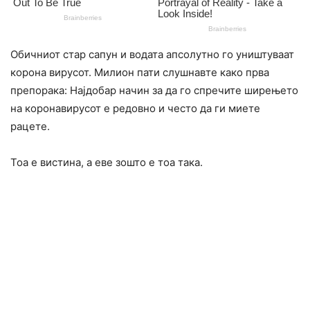
Обичниот стар сапун и водата апсолутно го уништуваат
корона вирусот. Милион пати слушнавте како прва
препорака: Најдобар начин за да го спречите ширењето
на коронавирусот е редовно и често да ги миете
рацете.
Тоа е вистина, а еве зошто е тоа така.