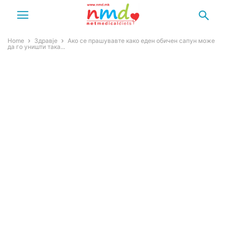
Home
Здравје
Ако се прашувавте како еден обичен сапун може
да го уништи така...