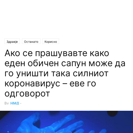
Здравје
Останато
Корисно
Ако се прашувавте како
еден обичен сапун може да
го уништи така силниот
коронавирус – еве го
одговорот
By
НМД
-