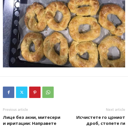
Previous article
Next article
Лице без акни, митесери
Исчистете го црниот
и иритации: Направете
дроб, стопете ги