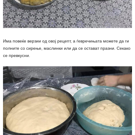
Има повеќе верзии од овој рецепт, а ѓевречињата можете да ги
полните со сирење, маслинки или да се остават празни. Секако
се превкусни.