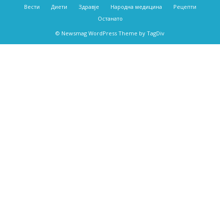
Вести
Диети
Здравје
Народна медицина
Рецепти
Останато
© Newsmag WordPress Theme by TagDiv