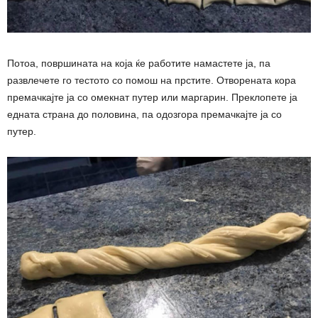
Потоа, површината на која ќе работите намастете ја, па
развлечете го тестото со помош на прстите. Отворената кора
премачкајте ја со омекнат путер или маргарин. Преклопете ја
едната страна до половина, па одозгора премачкајте ја со
путер.