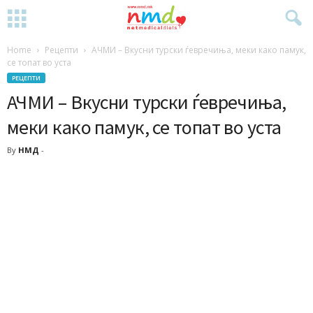
Home
Рецепти
АЧМИ – Вкусни турски ѓевречиња, меки како памук,
се топат во уста
РЕЦЕПТИ
АЧМИ – Вкусни турски ѓевречиња,
меки како памук, се топат во уста
By
НМД
-