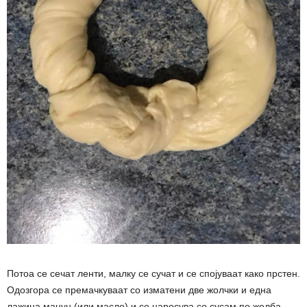
Потоа се сечат ленти, малку се сучат и се спојуваат како прстен.
Одозгора се премачкуваат со изматени две жолчки и една
лажица маџун (или масло) и се наросува со сусам по желба.