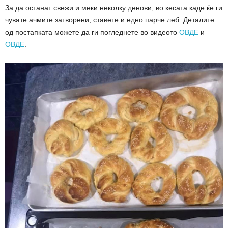
За да останат свежи и меки неколку денови, во кесата каде ќе ги
чувате ачмите затворени, ставете и едно парче леб. Деталите
од постапката можете да ги погледнете во видеото
ОВДЕ
и
ОВДЕ
.