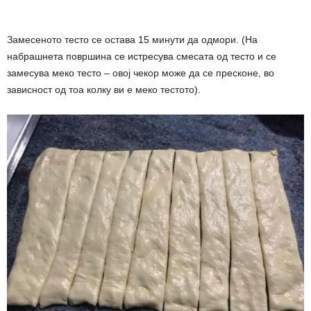
Замесеното тесто се остава 15 минути да одмори. (На
набрашнета површина се истресува смесата од тесто и се
замесува меко тесто – овој чекор може да се пресконе, во
зависност од тоа колку ви е меко тестото).