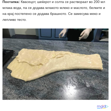
Постапка:
Квасецот, шеќерот и солта се раствораат во 200 мл
млака вода, па се додава млакото млеко и маслото, белките и
на крај постепено се додава брашното. Се замесува меко и
лепливо тесто.