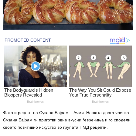
Фото и рецепт на Сузана Бајрам – Ачми. Нашата драга членка
Сузана Бајрам ги приготви овие вкусни ѓевречиња и го сподели
своето позитивно искуство во групата НМД рецепти.