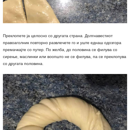
Преклопете ја целосно со другата страна. Долгнавестиот
правоаголник повторно развлечете го и уште еднаш одозгора
премачкајте со путер. По желба, до половина се филува со
сирење, маслинки или воопшто не се филува, па се преклопува
со другата половина.