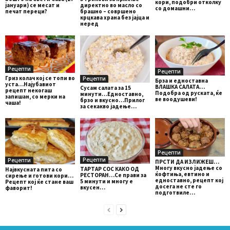
кори, подобри отколку
јануари) се месат и
директно во масло со
со домашни…
печат переци?
брашно – совршено
крцкава храна без јајца и
неред
Рецепти
Рецепти
Гриз колач кој се топи во
Рецепти
Брза и едноставна
уста…Најубавиот
ВЛАШКА САЛАТА…
Сусам салата за 15
рецепт некогаш
Подобра од руската, ќе
минути…Едноставно,
запишан, со мерки на
ве воодушеви!
брзо и вкусно…Прилог
чаша!
за секакво јадење…
Рецепти
Рецепти
Рецепти
ПРСТИ ДА ИЗЛИЖЕШ…
Многу вкусно јадење со
ТАРТАР СОС КАКО ОД
Највкусната пита со
ќофтиња, евтино и
РЕСТОРАН…Се прави за
сирење и готови кори…
едноставно, рецепт кој
5 минути и многу е
Рецепт кој ќе стане ваш
досега не сте го
вкусен…
фаворит!
подготвиле…