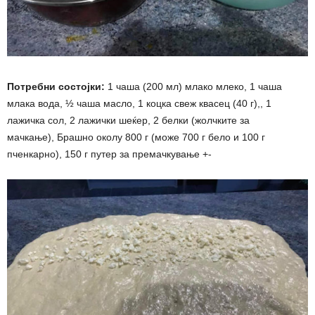
Потребни состојки:
1 чаша (200 мл) млако млеко, 1 чаша
млака вода, ½ чаша масло, 1 коцка свеж квасец (40 г),, 1
лажичка сол, 2 лажички шеќер, 2 белки (жолчките за
мачкање), Брашно околу 800 г (може 700 г бело и 100 г
пченкарно), 150 г путер за премачкување +-