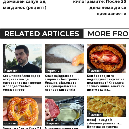
домашен сапун од
килограмите: После 30
магдонос (рецепт)
дена нема да се
препознаете
RELATED ARTICLES
MORE FRO
Рецепти
Корисно
Рецепти
Свештеник Александар
Ова е најздравата
Кои 3 состојки го
открива како да
запршка – без трошка
подобруваат вкусот на
одговорите на навреди
брашно, а јадењето
подварокот? Киселата
и предавства без
станува кремасто и
зелка ги впива, а веќе ги
омраза и грев
лесно за дигестија
имате в кујна…
Рецепти
Никој нема да ја
обичаи
Рецепти
забележи разликата…
Питички со купечки
Зошто на Свети Сава (27
5 трикови за пржење