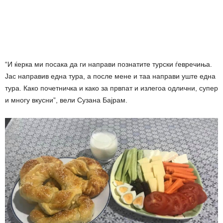
“И ќерка ми посака да ги направи познатите турски ѓевречиња.
Јас направив една тура, а после мене и таа направи уште една
тура. Како почетничка и како за првпат и излегоа одлични, супер
и многу вкусни”, вели Сузана Бајрам.