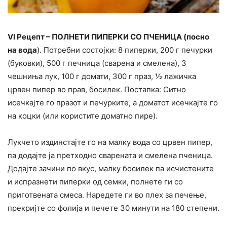
VI Рецепт – ПОЛНЕТИ ПИПЕРКИ СО ПЧЕНИЦА (посно
на вода
). Потребни состојки: 8 пиперки, 200 г печурки
(буковки), 500 г печница (сварена и смелена), 3
чешниња лук, 100 г домати, 300 г праз, ½ лажичка
црвен пипер во прав, босилек. Постапка: Ситно
исечкајте го празот и печурките, а доматот исечкајте го
на коцки (или користите доматно пире).
Лукчето издинстајте го на малку вода со црвен пипер,
па додајте ја претходно сварената и смелена пченица.
Додајте зачини по вкус, малку босилек па исчистените
и испразнети пиперки од семки, полнете ги со
приготвената смеса. Наредете ги во плех за печење,
прекријте со фолија и печете 30 минути на 180 степени.