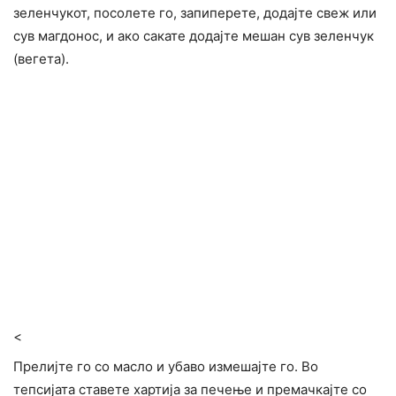
зеленчукот, посолете го, запиперете, додајте свеж или
сув магдонос, и ако сакате додајте мешан сув зеленчук
(вегета).
<
Прелијте го со масло и убаво измешајте го. Во
тепсијата ставете хартија за печење и премачкајте со