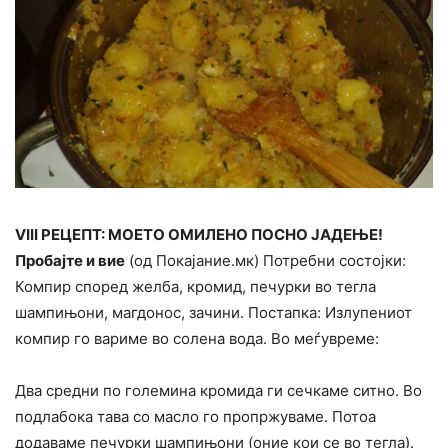
VIII РЕЦЕПТ: МОЕТО ОМИЛЕНО ПОСНО ЈАДЕЊЕ!
Пробајте и вие
(од Покајание.мк) Потребни состојки:
Компир според желба, кромид, печурки во тегла
шампињони, магдонос, зачини. Постапка: Излупениот
компир го вариме во солена вода. Во меѓувреме:
Два средни по големина кромида ги сечкаме ситно. Во
подлабока тава со масло го пропржуваме. Потоа
додаваме печурки шампињони (оние кои се во тегла).