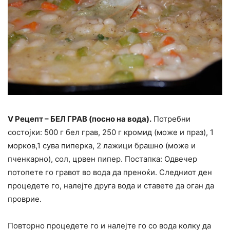
V Рецепт – БЕЛ ГРАВ (посно на вода).
Потребни
состојки: 500 г бел грав, 250 г кромид (може и праз), 1
морков,1 сува пиперка, 2 лажици брашно (може и
пченкарно), сол, црвен пипер. Постапка: Одвечер
потопете го гравот во вода да преноќи. Следниот ден
процедете го, налејте друга вода и ставете да оган да
проврие.
Повторно процедете го и налејте го со вода колку да