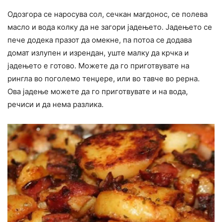
Одозгора се наросува сол, сечкан магдонос, се полева
масло и вода колку да не загори јадењето. Јадењето се
пече додека празот да омекне, па потоа се додава
домат излупен и изрендан, уште малку да крчка и
јадењето е готово. Можете да го приготвувате на
рингла во поголемо тенџере, или во тавче во рерна.
Ова јадење можете да го приготвувате и на вода,
речиси и да нема разлика.