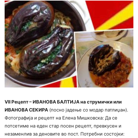
VII Рецепт – ИВАНОВА БАЛТИЈА на струмички или
ИВАНОВА СЕКИРА
(посно јадење со модар патлиџан).
Фотографија и рецепт на Елена Мишковска: Да се
потсетиме на еден стар посен рецепт, превкусен и
незаменлив за деновите во пост. Потребни состојки: