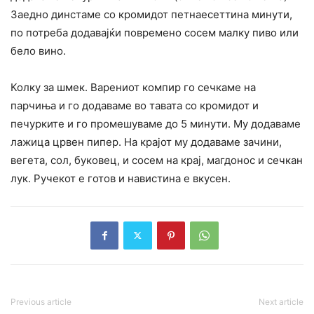
Заедно динстаме со кромидот петнаесеттина минути,
по потреба додавајќи повремено сосем малку пиво или
бело вино.
Колку за шмек. Варениот компир го сечкаме на
парчиња и го додаваме во тавата со кромидот и
печурките и го промешуваме до 5 минути. Му додаваме
лажица црвен пипер. На крајот му додаваме зачини,
вегета, сол, буковец, и сосем на крај, магдонос и сечкан
лук. Ручекот е готов и навистина е вкусен.
Previous article
Next article