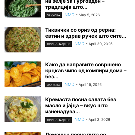
на зелје за Ѓурѓовден –
традиција што...
NMD
-
May 5, 2026
ЗАКУСКА
Тиквички со ориз од рерна:
евтин и здрав ручек што сите...
NMD
-
April 30, 2026
ПОСНО ЈАДЕЊЕ
Како да направите совршено
крцкав чипс од компири дома –
без...
NMD
-
April 15, 2026
ЗАКУСКА
Кремаста посна салата без
масло и јајца – вкус што
изненадува...
NMD
-
April 3, 2026
ПОСНО ЈАДЕЊЕ
Домашна посна пита со