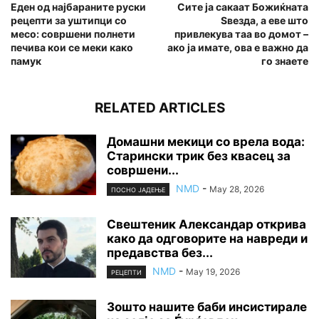
Еден од најбараните руски
Сите ја сакаат Божиќната
рецепти за уштипци со
Sвезда, а еве што
месо: совршени полнети
привлекува таа во домот –
печива кои се меки како
ако ја имате, ова е важно да
памук
го знаете
RELATED ARTICLES
Домашни мекици со врела вода:
Старински трик без квасец за
совршени...
NMD
-
May 28, 2026
ПОСНО ЈАДЕЊЕ
Свештеник Александар открива
како да одговорите на навреди и
предавства без...
NMD
-
May 19, 2026
РЕЦЕПТИ
Зошто нашите баби инсистирале