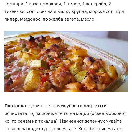
компири, 1 врзоп моркови, 1 целер, 1 келераба, 2
тиквички, сол, обична и малку крупна, морска сол, црн
пипер, магдонос, по желба вегета, масло.
Постапка:
Целиот зеленчук убаво измијте го и
исчистете го, па исечкајте го на коцки (освен морковот
кој го сечам на тркалца). Измиениот зеленчук чувајте
го во вода додека да го исечкате. Кога ќе го исечкате