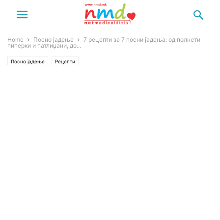
Home
Посно јадење
7 рецепти за 7 посни јадења: од полнети
пиперки и патлиџани, до...
Посно јадење
Рецепти