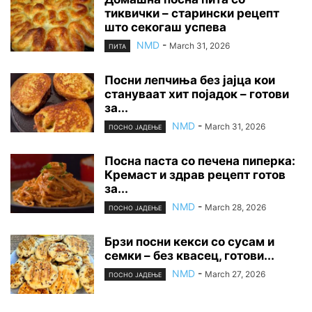
тиквички – старински рецепт
што секогаш успева
NMD
-
March 31, 2026
ПИТА
Посни лепчиња без јајца кои
стануваат хит појадок – готови
за...
NMD
-
March 31, 2026
ПОСНО ЈАДЕЊЕ
Посна паста со печена пиперка:
Кремаст и здрав рецепт готов
за...
NMD
-
March 28, 2026
ПОСНО ЈАДЕЊЕ
Брзи посни кекси со сусам и
семки – без квасец, готови...
NMD
-
March 27, 2026
ПОСНО ЈАДЕЊЕ