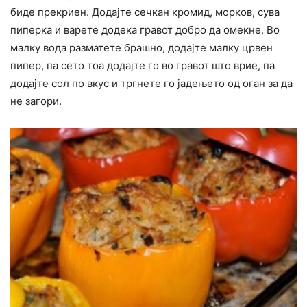
биде прекриен. Додајте сечкан кромид, морков, сува
пиперка и варете додека гравот добро да омекне. Во
малку вода разматете брашно, додајте малку црвен
пипер, па сето тоа додајте го во гравот што врие, па
додајте сол по вкус и тргнете го јадењето од оган за да
не загори.