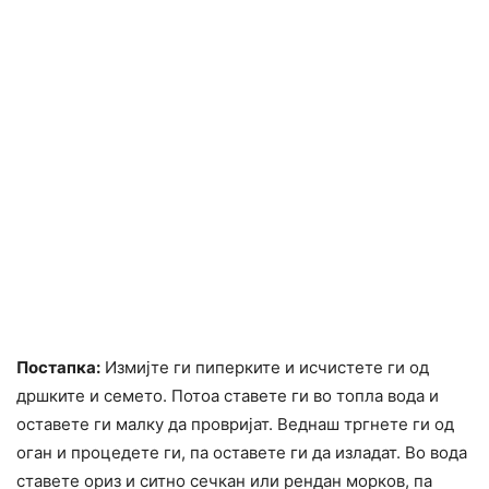
Постапка:
Измијте ги пиперките и исчистете ги од
дршките и семето. Потоа ставете ги во топла вода и
оставете ги малку да провријат. Веднаш тргнете ги од
оган и процедете ги, па оставете ги да изладат. Во вода
ставете ориз и ситно сечкан или рендан морков, па