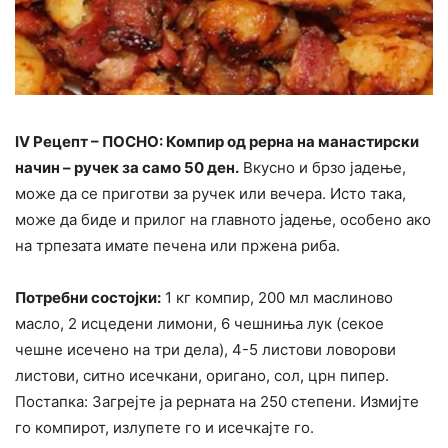
IV Рецепт – ПОСНО: Компир од рерна на манастирски
начин – ручек за само 50 ден.
Вкусно и брзо јадење,
може да се приготви за ручек или вечера. Исто така,
може да биде и прилог на главното јадење, особено ако
на трпезата имате печена или пржена риба.
Потребни состојки:
1 кг компир, 200 мл маслиново
масло, 2 исцедени лимони, 6 чешниња лук (секое
чешне исечено на три дела), 4-5 листови ловорови
листови, ситно исечкани, оригано, сол, црн пипер.
Постапка: Загрејте ја рерната на 250 степени. Измијте
го компирот, излупете го и исечкајте го.