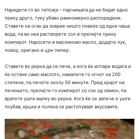
Наредете го во тепсија – парчињата да не бидат едно
преку друго, туку убаво рамномерно распоредени.
Ставете на оган да зоврие нешто повеќе од една чаша
вода, па во неа растворете сол и прелијте преку
компирот. Наросете и маслиново масло, додајте лук,
ловор, оригано и црн пипер.
Ставете во рерна да се пече, а кога ќе испари водата и
ќе остане само маслото, намалете го огнот на 200
степени, па печете околу 50 минути. Пред крајот на
печењето, прелијте го компирот со сок од лимон, па
вратете уште малку во рерна. Кога ќе се запече е уште
поубав, крцка и полека се растопуваат вкусовите.