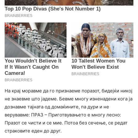
На крај моравме да го признаеме поразот, бидејќи никој
не знаевме што јадеме. Бевме многу изненадени кога ја
дознавме тајната од домаќините, па дури и не
верувавме: ПРАЗ – Приготвувањето е многу лесно:
Празот се чисти и се мие. Потоа без сечење, се редат
страковите еден до друг.