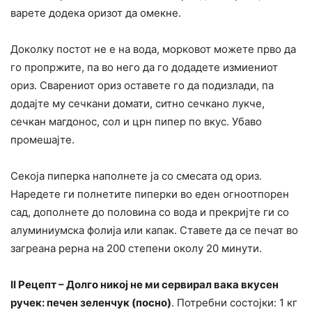
варете додека оризот да омекне.
Доколку постот не е на вода, морковот можете прво да
го пропржите, па во него да го додадете измиениот
ориз. Сварениот ориз оставете го да подизлади, па
додајте му сечкани домати, ситно сечкано лукче,
сечкан магдонос, сол и црн пипер по вкус. Убаво
промешајте.
Секоја пиперка наполнете ја со смесата од ориз.
Наредете ги полнетите пиперки во еден огноотпорен
сад, дополнете до половина со вода и прекријте ги со
алуминиумска фолија или капак. Ставете да се печат во
загреана рерна на 200 степени околу 20 минути.
II Рецепт – Долго никој не ми сервирал вака вкусен
ручек: печен зеленчук (посно)
. Потребни состојки: 1 кг