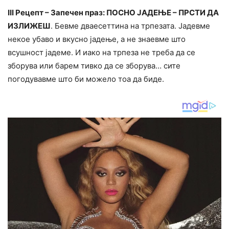
III Рецепт – Запечен праз: ПОСНО ЈАДЕЊЕ – ПРСТИ ДА
ИЗЛИЖЕШ
. Бевме дваесеттина на трпезата. Јадевме
некое убаво и вкусно јадење, а не знаевме што
всушност јадеме. И иако на трпеза не треба да се
зборува или барем тивко да се зборува… сите
погодувавме што би можело тоа да биде.