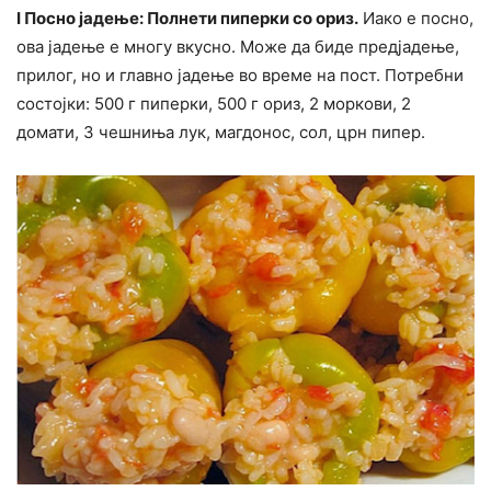
I Посно јадење: Полнети пиперки со ориз.
Иако е посно,
ова јадење е многу вкусно. Може да биде предјадење,
прилог, но и главно јадење во време на пост. Потребни
состојки: 500 г пиперки, 500 г ориз, 2 моркови, 2
домати, 3 чешниња лук, магдонос, сол, црн пипер.