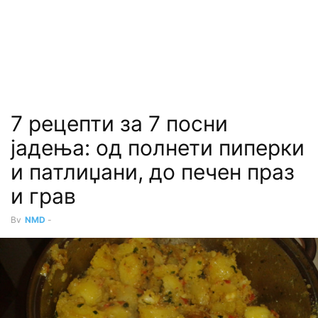
7 рецепти за 7 посни
јадења: од полнети пиперки
и патлиџани, до печен праз
и грав
By
NMD
-