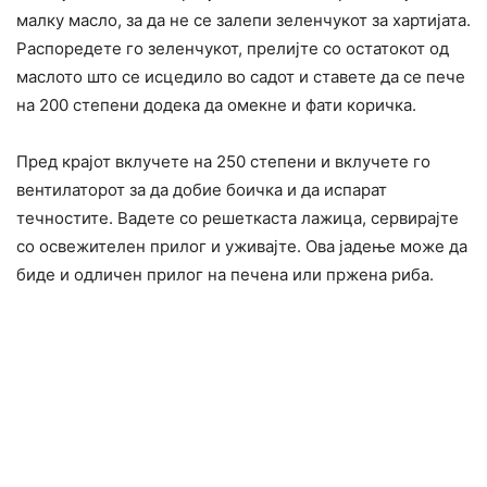
малку масло, за да не се залепи зеленчукот за хартијата.
Распоредете го зеленчукот, прелијте со остатокот од
маслото што се исцедило во садот и ставете да се пече
на 200 степени додека да омекне и фати коричка.
Пред крајот вклучете на 250 степени и вклучете го
вентилаторот за да добие боичка и да испарат
течностите. Вадете со решеткаста лажица, сервирајте
со освежителен прилог и уживајте. Ова јадење може да
биде и одличен прилог на печена или пржена риба.