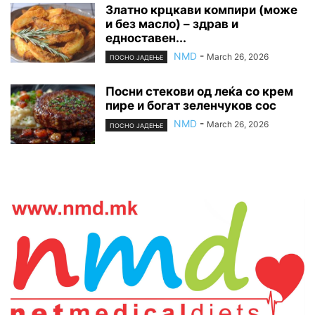
Златно крцкави компири (може
и без масло) – здрав и
едноставен...
NMD
-
March 26, 2026
ПОСНО ЈАДЕЊЕ
Посни стекови од леќа со крем
пире и богат зеленчуков сос
NMD
-
March 26, 2026
ПОСНО ЈАДЕЊЕ