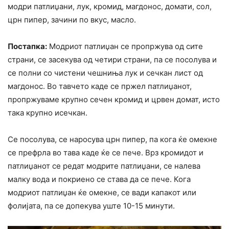
модри патлиџани, лук, кромид, магдонос, домати, сол,
црн пипер, зачини по вкус, масло.
Постапка:
Модриот патлиџан се пропржува од сите
страни, се засекува од четири страни, па се посолува и
се полни со чистени чешниња лук и сечкан лист од
магдонос. Во тавчето каде се пржел патлиџанот,
пропржуваме крупно сечен кромид и црвен домат, исто
така крупно исечкан.
Се посолува, се наросува црн пипер, па кога ќе омекне
се префрла во тава каде ќе се пече. Врз кромидот и
патлиџанот се редат модрите патлиџани, се налева
малку вода и покриено се става да се пече. Кога
модриот патлиџан ќе омекне, се вади капакот или
фолијата, па се допекува уште 10-15 минути.