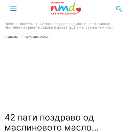
Home
напиток
42 пати поздраво од маслиновото масло…
Чистење на крвните садови и цревата…Намалување тежина…
напиток
Нутриционизам
42 пати поздраво од
маслиновото масло…