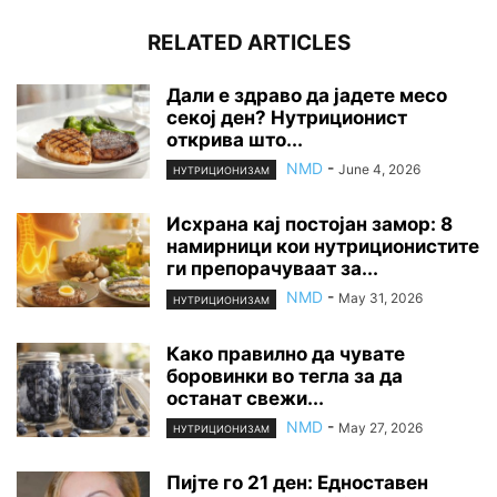
RELATED ARTICLES
Дали е здраво да јадете месо
секој ден? Нутриционист
открива што...
NMD
-
June 4, 2026
НУТРИЦИОНИЗАМ
Исхрана кај постојан замор: 8
намирници кои нутриционистите
ги препорачуваат за...
NMD
-
May 31, 2026
НУТРИЦИОНИЗАМ
Како правилно да чувате
боровинки во тегла за да
останат свежи...
NMD
-
May 27, 2026
НУТРИЦИОНИЗАМ
Пијте го 21 ден: Едноставен