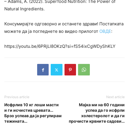
– Adams, A. (2022). Superfood Nutrition: The Power of
Natural Ingredients.
Консумирајте одговорно и останете здрави! Постапката
можете да ја погледнете во видео прилогот
ОВДЕ
:
https://youtu.be/6PRjLl8OKzQ?si=fS54ixCgWDyShKLY
Previous article
Next article
Исфрлив 10 кг лоши масти
Мајка ми на 60 години
и ги исчистив цревата…
успеа да го исфрли
Брзо успеав да ја регулирам
холестеролот и да ги
тежината…
прочисти крвните садови…