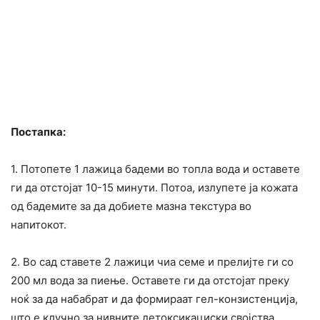
Постапка:
1. Потопете 1 лажица бадеми во топла вода и оставете
ги да отстојат 10-15 минути. Потоа, излупете ја кожата
од бадемите за да добиете мазна текстура во
напитокот.
2. Во сад ставете 2 лажици чиа семе и прелијте ги со
200 мл вода за пиење. Оставете ги да отстојат преку
ноќ за да набабрат и да формираат гел-конзистенција,
што е клучно за нивните детоксикациски својства.