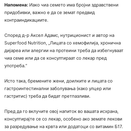
Напомена:
Иако чиа семето има бројни здравствени
придобивки, важно е да се земат предвид
контраиндикациите.
Според д-р Аксел Адамс, нутриционист и автор на
Superfood Nutrition, „Лицата со хемофилија, хронична
дијареа или алергии на протеини треба да избегнуваат
чиа семе или да се консултираат со лекар пред
употреба.“
Исто така, бремените жени, доилките и лицата со
гастроинтестинални заболувања (како улцер или
гастритис) треба да бидат претпазливи.
Пред да го вклучите овој напиток во вашата исхрана,
консултирајте се со лекар, особено ако земате лекови
за разредување на крвта или додатоци со витамин Б17.