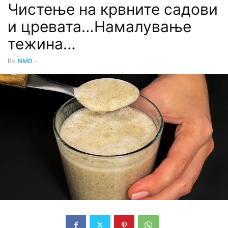
Чистење на крвните садови
и цревата…Намалување
тежина…
By
NMD
-