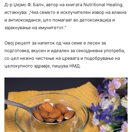
Д-р Џејмс Ф. Балч, автор на книгата Nutritional Healing,
истакнува: „Чиа семето е исклучителен извор на влакна
и антиоксиданси, што помагаат во детоксикација и
зајакнување на имунитетот.“
Овој рецепт за напиток од чиа семе е лесен за
подготовка, вкусен и идеален за секојдневна употреба,
со цел нежно чистење на цревата и подобрување на
целокупното здравје, пишува НМД.