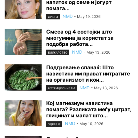
напиток од семе и јогурт
помага...
NMD
-
May 19, 2026
ДИЕТИ
Смеса од 4 состојки што
многумина ја користат за
подобра работа...
NMD
-
May 13, 2026
БИЛКАРСТВО
Подгревање спанаќ: Што
навистина им прават нитратите
на организмот и кои...
NMD
-
May 13, 2026
НУТРИЦИОНИЗАМ
Кој магнезиум навистина
помага? Разликата меѓу цитрат,
глицинат и малат што...
NMD
-
May 10, 2026
ЗДРАВЈЕ