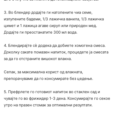
3. Во блендер додајте ги натопените чиа семе,
излупените бадеми, 1/3 лажичка ванила, 1/3 лажичка
цимет и 1 лажица агаве сируп или природен мед.
Додајте ги преостанатите 300 мл вода.
4. Блендирајте сè додека да добиете хомогена смеса.
Доколку сакате помазен напиток, процедете ја смесата
за да го отстраните вишокот влакна.
Сепак, за максимална корист од влакната,
препорачуваме да го консумирате без цедење.
5. Префрлете го готовиот напиток во стаклен сад и
чувајте го во фрижидер 1-3 дена. Консумирајте го секое
утро на празен стомак за оптимални резултати.