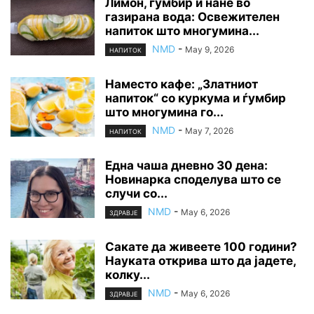
Лимон, ѓумбир и нане во
газирана вода: Освежителен
напиток што многумина...
NMD
-
May 9, 2026
НАПИТОК
Наместо кафе: „Златниот
напиток“ со куркума и ѓумбир
што многумина го...
NMD
-
May 7, 2026
НАПИТОК
Една чаша дневно 30 дена:
Новинарка споделува што се
случи со...
NMD
-
May 6, 2026
ЗДРАВЈЕ
Сакате да живеете 100 години?
Науката открива што да јадете,
колку...
NMD
-
May 6, 2026
ЗДРАВЈЕ