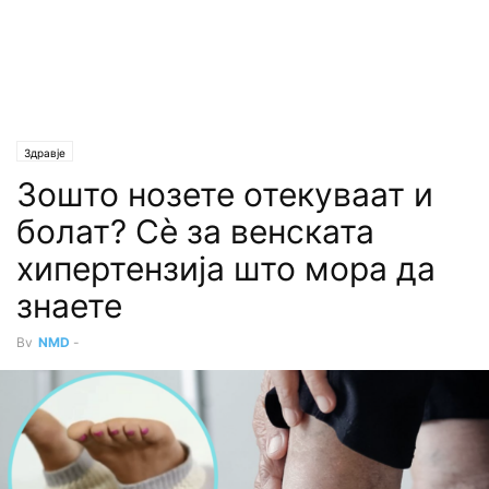
Здравје
Зошто нозете отекуваат и
болат? Сè за венската
хипертензија што мора да
знаете
By
NMD
-