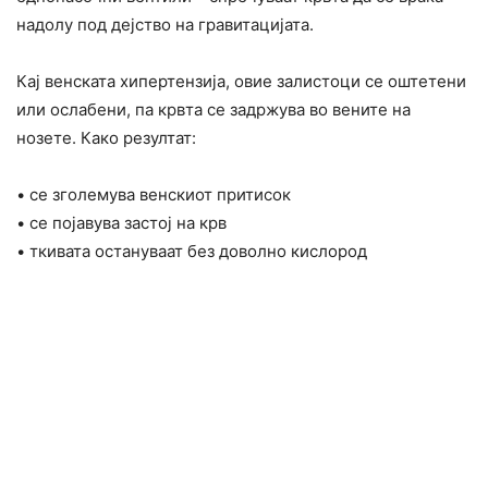
надолу под дејство на гравитацијата.
Кај венската хипертензија, овие залистоци се оштетени
или ослабени, па крвта се задржува во вените на
нозете. Како резултат:
• се зголемува венскиот притисок
• се појавува застој на крв
• ткивата остануваат без доволно кислород