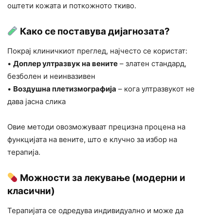
оштети кожата и поткожното ткиво.
Како се поставува дијагнозата?
Покрај клиничкиот преглед, најчесто се користат:
•
Доплер ултразвук на вените
– златен стандард,
безболен и неинвазивен
•
Воздушна плетизмографија
– кога ултразвукот не
дава јасна слика
Овие методи овозможуваат прецизна процена на
функцијата на вените, што е клучно за избор на
терапија.
Можности за лекување (модерни и
класични)
Терапијата се одредува индивидуално и може да