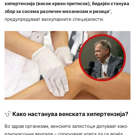
хипертензија (висок крвен притисок), бидејќи станува
збор за сосема различен механизам и ризици
“,
предупредуваат васкуларните специјалисти.
Како настанува венската хипертензија?
Во здрав организам, венските залистоци делуваат како
еднонасочни вентили – спречуваат крвта да се враќа