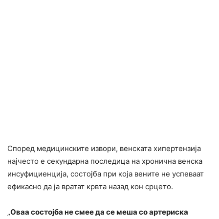
Според медицинските извори, венската хипертензија
најчесто е секундарна последица на хронична венска
инсуфициенција, состојба при која вените не успеваат
ефикасно да ја вратат крвта назад кон срцето.
„
Оваа состојба не смее да се меша со артериска