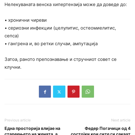
Нелекуваната венска хипертензија може да доведе до:
• хронични чиреви
• сериозни инфекции (целулитис, остеомиелитис,
сепса)
• гангрена и, во ретки случаи, ампутација
Затоа, раното препознавање и стручниот совет се
клучни.
Previous article
Next article
Една просторија влијае на
Федер Погачици од 4
стареењето на жената, а
состојки кои сите ги сакаат