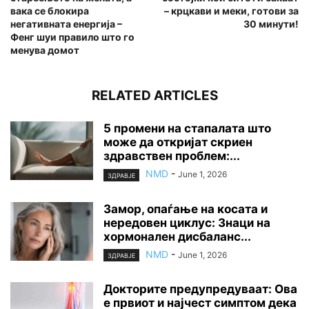
вака се блокира
– крцкави и меки, готови за
негативната енергија –
30 минути!
Фенг шуи правило што го
менува домот
RELATED ARTICLES
5 промени на стапалата што
може да откријат скриен
здравствен проблем:...
NMD
-
June 1, 2026
ЗДРАВЈЕ
Замор, опаѓање на косата и
нередовен циклус: Знаци на
хормонален дисбаланс...
NMD
-
June 1, 2026
ЗДРАВЈЕ
Докторите предупредуваат: Ова
е првиот и најчест симптом дека