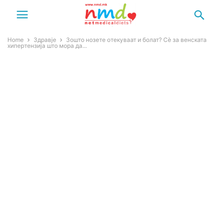
Home
Здравје
Зошто нозете отекуваат и болат? Сè за венската
хипертензија што мора да...