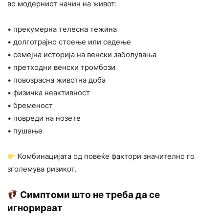
во модерниот начин на живот:
• прекумерна телесна тежина
• долготрајно стоење или седење
• семејна историја на венски заболувања
• претходни венски тромбози
• повозрасна животна доба
• физичка неактивност
• бременост
• повреди на нозете
• пушење
Комбинацијата од повеќе фактори значително го
зголемува ризикот.
Симптоми што не треба да се
игнорираат