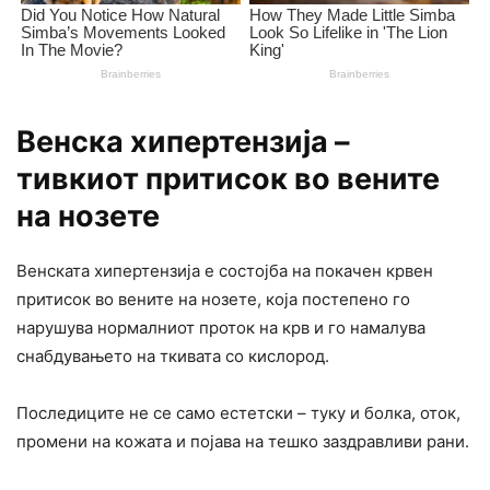
Венска хипертензија –
тивкиот притисок во вените
на нозете
Венската хипертензија е состојба на покачен крвен
притисок во вените на нозете, која постепено го
нарушува нормалниот проток на крв и го намалува
снабдувањето на ткивата со кислород.
Последиците не се само естетски – туку и болка, оток,
промени на кожата и појава на тешко заздравливи рани.