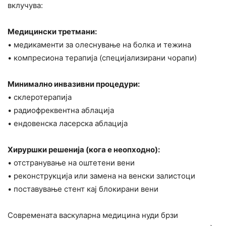
вклучува:
Медицински третмани:
• медикаменти за олеснување на болка и тежина
• компресиона терапија (специјализирани чорапи)
Минимално инвазивни процедури:
• склеротерапија
• радиофреквентна аблација
• ендовенска ласерска аблација
Хируршки решенија (кога е неопходно):
• отстранување на оштетени вени
• реконструкција или замена на венски залистоци
• поставување стент кај блокирани вени
Современата васкуларна медицина нуди брзи