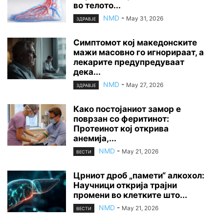
во телото...
NMD
-
May 31, 2026
ЗДРАВЈЕ
Симптомот кој македонските
мажи масовно го игнорираат, а
лекарите предупредуваат
дека...
NMD
-
May 27, 2026
ЗДРАВЈЕ
Како постојаниот замор е
поврзан со феритинот:
Протеинот кој открива
анемија,...
NMD
-
May 21, 2026
ВЕСТИ
Црниот дроб „памети“ алкохол:
Научници открија трајни
промени во клетките што...
NMD
-
May 21, 2026
ВЕСТИ