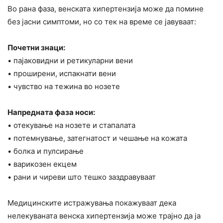
Во рана фаза, венската хипертензија може да помине
без јасни симптоми, но со тек на време се јавуваат:
Почетни знаци:
• пајаковидни и ретикуларни вени
• проширени, испакнати вени
• чувство на тежина во нозете
Напредната фаза носи:
• отекување на нозете и стапалата
• потемнување, затегнатост и чешање на кожата
• болка и пулсирање
• варикозен екцем
• рани и чиреви што тешко заздравуваат
Медицинските истражувања покажуваат дека
нелекуваната венска хипертензија може трајно да ја