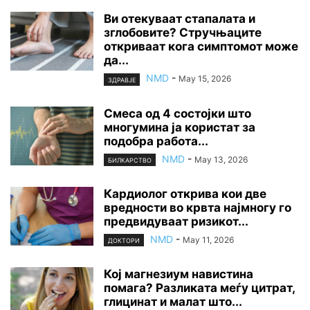
Ви отекуваат стапалата и
зглобовите? Стручњаците
откриваат кога симптомот може
да...
NMD
-
May 15, 2026
ЗДРАВЈЕ
Смеса од 4 состојки што
многумина ја користат за
подобра работа...
NMD
-
May 13, 2026
БИЛКАРСТВО
Кардиолог открива кои две
вредности во крвта најмногу го
предвидуваат ризикот...
NMD
-
May 11, 2026
ДОКТОРИ
Кој магнезиум навистина
помага? Разликата меѓу цитрат,
глицинат и малат што...