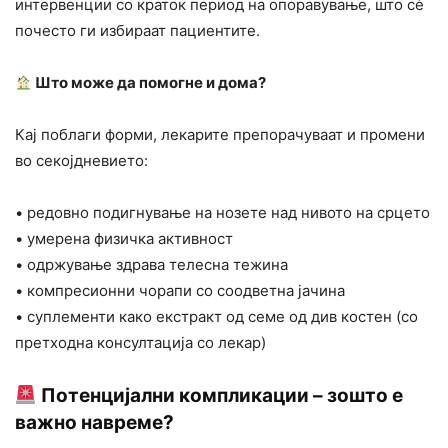
интервенции со краток период на опоравување, што сè
почесто ги избираат пациентите.
Што може да помогне и дома?
Кај поблаги форми, лекарите препорачуваат и промени
во секојдневието:
• редовно подигнување на нозете над нивото на срцето
• умерена физичка активност
• одржување здрава телесна тежина
• компресионни чорапи со соодветна јачина
• суплементи како екстракт од семе од див костен (со
претходна консултација со лекар)
Потенцијални компликации – зошто е
важно навреме?