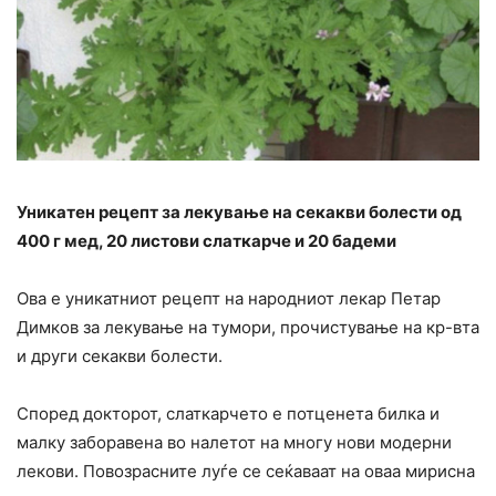
Уникатен рецепт за лекување на секакви болести од
400 г мед, 20 листови слаткарче и 20 бадеми
Ова е уникатниот рецепт на народниот лекар Петар
Димков за лекување на тумори, прочистување на кр-вта
и други секакви болести.
Според докторот, слаткарчето е потценета билка и
малку заборавена во налетот на многу нови модерни
лекови. Повозрасните луѓе се сеќаваат на оваа мирисна