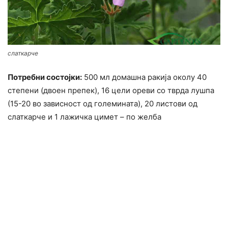
слаткарче
Потребни состојки:
500 мл домашна ракија околу 40
степени (двоен препек), 16 цели ореви со тврда лушпа
(15-20 во зависност од големината), 20 листови од
слаткарче и 1 лажичка цимет – по желба