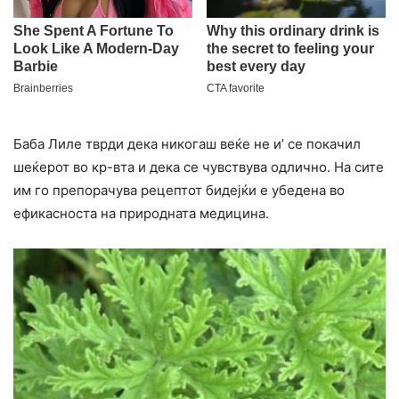
Баба Лиле тврди дека никогаш веќе не и’ се покачил
шеќерот во кр-вта и дека се чувствува одлично. На сите
им го препорачува рецептот бидејќи е убедена во
ефикасноста на природната медицина.