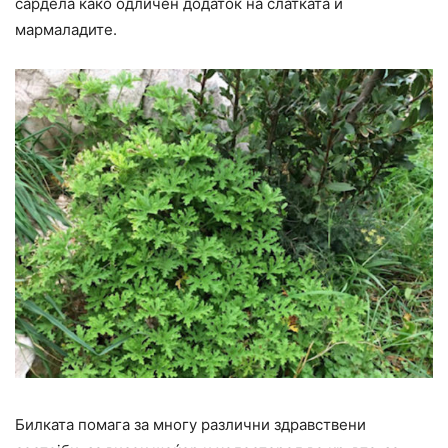
сардела како одличен додаток на слатката и
мармаладите.
Билката помага за многу различни здравствени