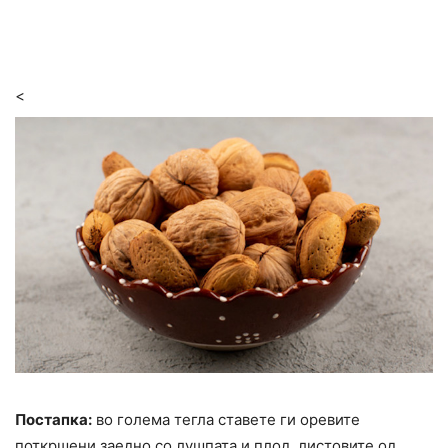
<
Постапка:
во голема тегла ставете ги оревите
поткршени заедно со лушпата и плод, листовите од