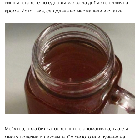
вишни, ставете по едно ливче за да добиете одлична
арома. Исто така, се додава во мармалади и слатка.
Меѓутоа, оваа билка, освен што е ароматична, таа е и
многу полезна и лековита. Со самото вдишување на