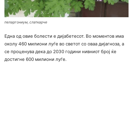
пеларгониум, слаткарче
Една од овие болести е дијабетесот. Во моментов има
околу 460 милиони луѓе во светот со оваа дијагноза, а
се проценува дека до 2030 години нивниот број ќе
достигне 600 милиони луѓе.