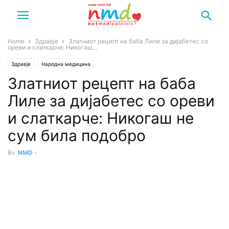
Home
Здравје
Златниот рецепт на баба Лиле за дијабетес со
ореви и слаткарче: Никогаш...
Здравје
Народна медицина
Златниот рецепт на баба
Лиле за дијабетес со ореви
и слаткарче: Никогаш не
сум била подобро
By
NMD
-