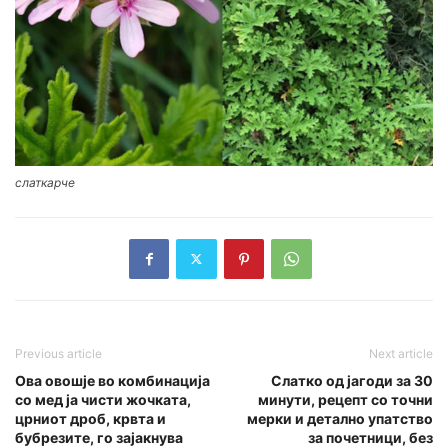
слаткарче
Previous article
Next article
Ова овошје во комбинација
Слатко од јагоди за 30
со мед ја чисти жочката,
минути, рецепт со точни
црниот дроб, крвта и
мерки и детално упатство
бубрезите, го зајакнува
за почетници, без