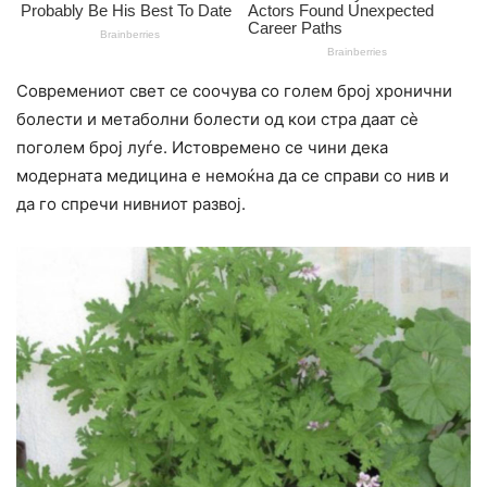
Современиот свет се соочува со голем број хронични
болести и метаболни болести од кои стра даат сè
поголем број луѓе. Истовремено се чини дека
модерната медицина е немоќна да се справи со нив и
да го спречи нивниот развој.