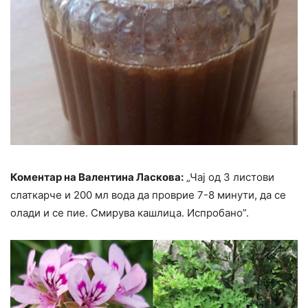
Коментар на Валентина Ласкова:
„Чај од 3 листови
слаткарче и 200 мл вода да проврие 7-8 минути, да се
олади и се пие. Смирува кашлица. Испробано”.