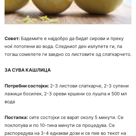
Совет:
Бадемите е најдобро да бидат сирови и преку
ноќ потопени во вода. Следниот ден излупете ги, па
тогаш сомелете ги заедно со листовите од слаткарчето.
ЗА СУВА КАШЛИЦА
Потребни состојки:
2-3 листови слаткарче, 2-3 супени
лажици босилек, 2-3 ореви кршени со лушпа и 500 мл
вода
Постапка:
сите состојки се варат околу 5 минути. Се
поклопува и по 10-тина минути се процедува. Се
распоредува на 3-4 еднакви дози и се пие во текот на