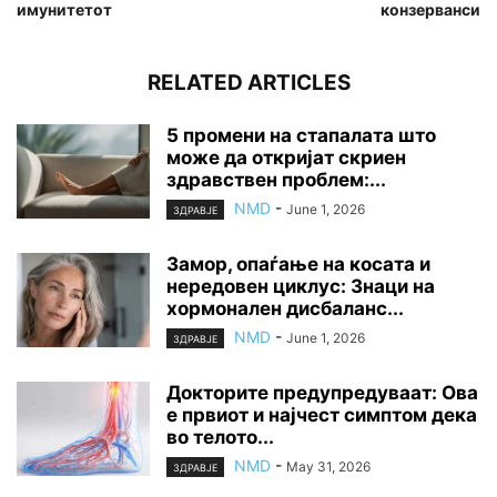
имунитетот
конзерванси
RELATED ARTICLES
5 промени на стапалата што
може да откријат скриен
здравствен проблем:...
NMD
-
June 1, 2026
ЗДРАВЈЕ
Замор, опаѓање на косата и
нередовен циклус: Знаци на
хормонален дисбаланс...
NMD
-
June 1, 2026
ЗДРАВЈЕ
Докторите предупредуваат: Ова
е првиот и најчест симптом дека
во телото...
NMD
-
May 31, 2026
ЗДРАВЈЕ