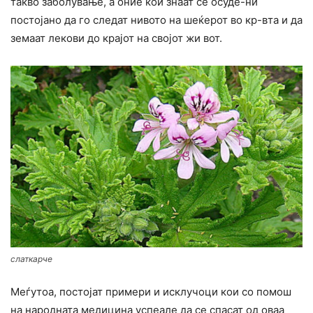
такво заболување, а оние кои знаат се осуде-ни
постојано да го следат нивото на шеќерот во кр-вта и да
земаат лекови до крајот на својот жи вот.
слаткарче
Меѓутоа, постојат примери и исклучоци кои со помош
на народната медицина успеале да се спасат од оваа