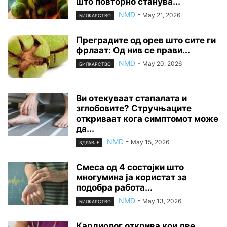
што повторно станува...
NMD
-
May 21, 2026
БИЛКАРСТВО
Преградите од орев што сите ги
фрлаат: Од нив се прави...
NMD
-
May 20, 2026
БИЛКАРСТВО
Ви отекуваат стапалата и
зглобовите? Стручњаците
откриваат кога симптомот може
да...
NMD
-
May 15, 2026
ЗДРАВЈЕ
Смеса од 4 состојки што
многумина ја користат за
подобра работа...
NMD
-
May 13, 2026
БИЛКАРСТВО
Кардиолог открива кои две