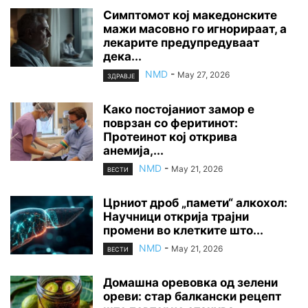
Симптомот кој македонските
мажи масовно го игнорираат, а
лекарите предупредуваат
дека...
NMD
-
May 27, 2026
ЗДРАВЈЕ
Како постојаниот замор е
поврзан со феритинот:
Протеинот кој открива
анемија,...
NMD
-
May 21, 2026
ВЕСТИ
Црниот дроб „памети“ алкохол:
Научници открија трајни
промени во клетките што...
NMD
-
May 21, 2026
ВЕСТИ
Домашна оревовка од зелени
ореви: стар балкански рецепт