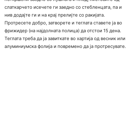
слаткарчето исечете ги заедно со стебленцата, па и
нив додајте ги и на крај прелијте со ракијата.
Протресете добро, затворете и теглата ставете ја во
фрижидер (на најдолната полица) да отстои 15 дена.
Теглата треба да ја завиткате во хартија од весник или
алуминиумска фолија и повремено да ја протресувате.