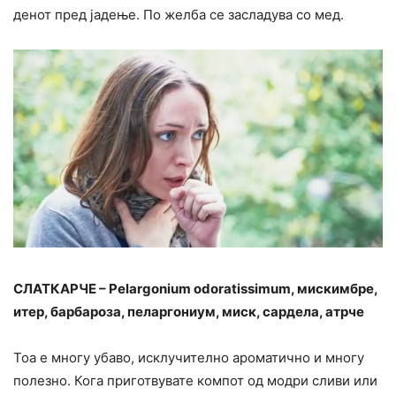
денот пред јадење. По желба се засладува со мед.
СЛАТКАРЧЕ – Pelargonium odoratissimum, мискимбре,
итер, барбароза, пеларгониум, миск, сардела, атрче
Тоа е многу убаво, исклучително ароматично и многу
полезно. Кога приготвувате компот од модри сливи или