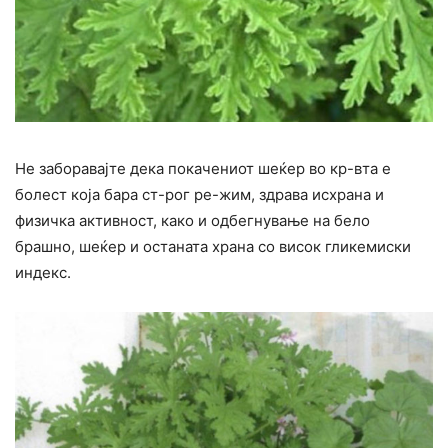
Не заборавајте дека покачениот шеќер во кр-вта е
болест која бара ст-рог ре-жим, здрава исхрана и
физичка активност, како и одбегнување на бело
брашно, шеќер и останата храна со висок гликемиски
индекс.