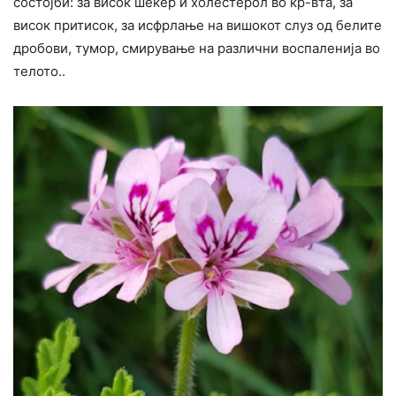
состојби: за висок шеќер и холестерол во кр-вта, за
висок притисок, за исфрлање на вишокот слуз од белите
дробови, тумор, смирување на различни воспаленија во
телото..