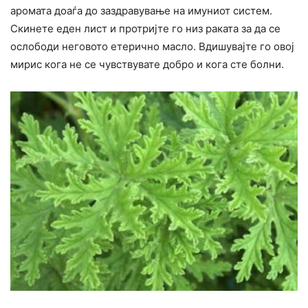
аромата доаѓа до заздравување на имуниот систем.
Скинете еден лист и протријте го низ раката за да се
ослободи неговото етерично масло. Вдишувајте го овој
мирис кога не се чувствувате добро и кога сте болни.