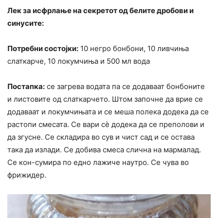
Лек за исфрлање на секретот од белите дробови и
синусите:
Потребни состојки:
10 негро бонбони, 10 ливчиња
слаткарче, 10 локумчиња и 500 мл вода
Постапка:
се загрева водата па се додаваат бонбоните
и листовите од слаткарчето. Штом започне да врие се
додаваат и локумчињата и се меша полека додека да се
растопи смесата. Се вари сè додека да се преполови и
да згусне. Се складира во сув и чист сад и се остава
така да излади. Се добива смеса слична на мармалад.
Се кон-сумира по едно лажиче наутро. Се чува во
фрижидер.