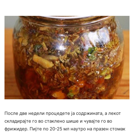
После две недели процедете ја содржината, а лекот
складирајте го во стаклено шише и чувајте го во
фрижидер. Пијте по 20-25 мл наутро на празен стомак