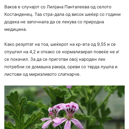
Ваков е случајот со Лилјана Панталеева од селото
Костанденец. Таа стра-дала од висок шеќер со години
додека не започнала да се лекува со природна
медицина.
Како резултат на тоа, шеќерот на кр-вта од 9,55 и се
спуштил на 4,2 и откако се нормализирал повеќе не и‘
се покачил. За да се приготви овој народен лек
потребни се домашна ракија, ореви со тврда лушпа и
листови од миризливото слаткарче.