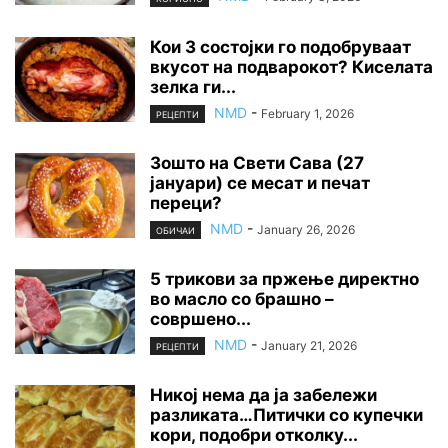
Кои 3 состојки го подобруваат
вкусот на подварокот? Киселата
зелка ги...
NMD
-
February 1, 2026
РЕЦЕПТИ
Зошто на Свети Сава (27
јануари) се месат и печат
переци?
NMD
-
January 26, 2026
ОБИЧАИ
5 трикови за пржење директно
во масло со брашно –
совршено...
NMD
-
January 21, 2026
РЕЦЕПТИ
Никој нема да ја забележи
разликата…Питички со купечки
кори, подобри отколку...