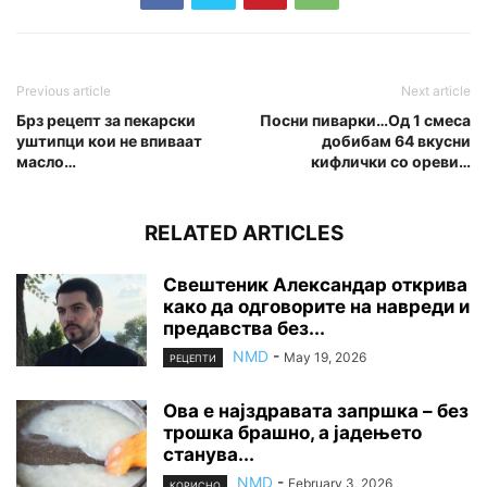
Previous article
Next article
Брз рецепт за пекарски
Посни пиварки…Од 1 смеса
уштипци кои не впиваат
добибам 64 вкусни
масло…
кифлички со ореви…
RELATED ARTICLES
Свештеник Александар открива
како да одговорите на навреди и
предавства без...
NMD
-
May 19, 2026
РЕЦЕПТИ
Ова е најздравата запршка – без
трошка брашно, а јадењето
станува...
NMD
-
February 3, 2026
КОРИСНО