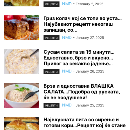
NMD
-
February 2, 2025
РЕЦЕПТИ
Гриз колач кој се топи во уста…
Најубавиот рецепт некогаш
запишан, со...
NMD
-
January 27, 2025
РЕЦЕПТИ
Сусам салата за 15 минути…
Едноставно, брзо и вкусно…
Прилог за секакво јадење…
NMD
-
January 26, 2025
РЕЦЕПТИ
Брза и едноставна ВЛАШКА
САЛАТА…Подобра од руската,
ќе ве воодушеви!
NMD
-
January 25, 2025
РЕЦЕПТИ
Највкусната пита со сирење и
готови кори…Рецепт кој ќе стане